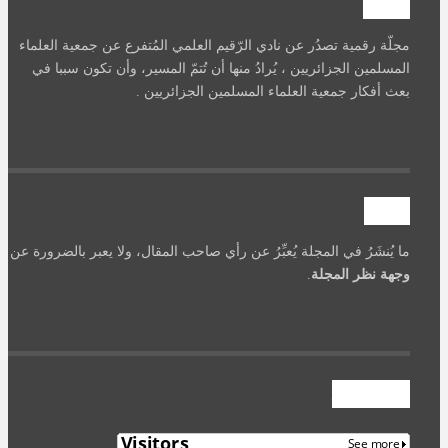
آصرة
مجلّة رقمية تصدُر عن نادي الرّقيم العلمي المُتفرع عن جمعية العلماء
المسلمين الجزائريين ، يُرادُ منها أن تُتمّ المسير، وأن تكون سببا في
بعث أفكار جمعية العلماء المسلمين الجزائريين .
تنويه
ما يُنشَرُ في المجلة يُعبِّرُ عن رأي صاحب المقال، ولا يعبر بالضرورة عن
وجهة نظر المجلة
.
عداد الزوار