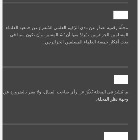
آصرة
مجلّة رقمية تصدُر عن نادي الرّقيم العلمي المُتفرع عن جمعية العلماء
المسلمين الجزائريين ، يُرادُ منها أن تُتمّ المسير، وأن تكون سببا في
بعث أفكار جمعية العلماء المسلمين الجزائريين .
تنويه
ما يُنشَرُ في المجلة يُعبِّرُ عن رأي صاحب المقال، ولا يعبر بالضرورة عن
وجهة نظر المجلة
.
عداد الزوار