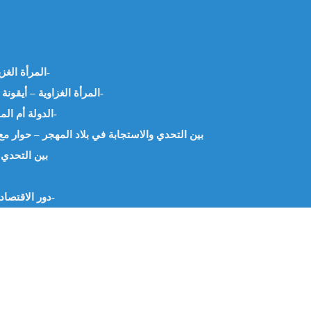
المرأة الغزية..امرأة تولد كل يوم.. – أ.شافية بو سكين -الجزائر-
المرأة الغزاوية – أيقونة المقاومة والصمود والتجدد -د. علياء العظم -الأردن-
الدولة أم المقاومة الدجاجة أم البيضة – د.محمود خليل -القاهرة-
بين التحدي والاستجابة في بلاد المهجر – حوار مع
بين التحدي و
دور الاقتصاد في ترشيد استهلاك الأسرة – د. سارة فؤاد – مصر-
معلومات عنا