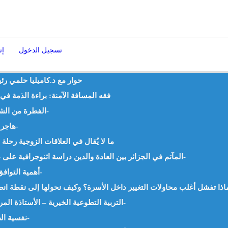
تسجيل الدخول
إت
حوار مع د.كاميليا حلمي رئ
فقه المسافة الآمنة: براءة الذمة ف
الفطرة من الشقّ الأول إلى الميثاق الإنساني د. إسلام هلال -مصر-
هاجر عليها السَّلام وإدارة البلاء – د.نونة صماري -الجزائر-
ما لا يُقال في العلاقات الزوجية رح
المآتم في الجزائر بين العادة والدين دراسة اثنوجرافية على ظاهرة إعداد طعام الجنائز – أ.ليلى جوادي -الجزائر-
أهمية التوافق الزواجي وأهم مظاهره – د.سامية جباري -الجزائر-
التربية التطوعية الخيرية – الأستاذة المرحومة : آمنة خنفري – رحمها الله وغفر لها -الجزائر-
نفسية الطفل صنم التربية الحديثة -أ.بن قيدة رزيقة -الجزائر-