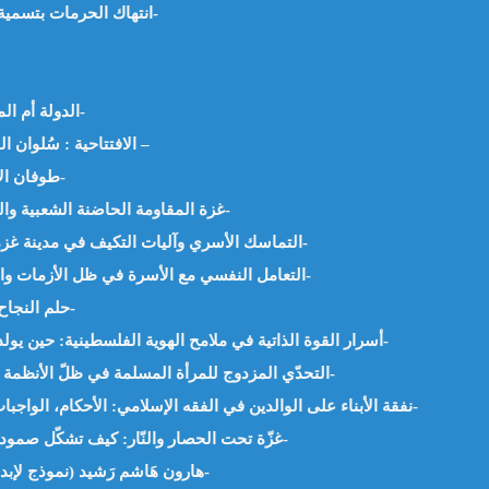
انتهاك الحرمات بتسمية الأشياء بغير أسمائها – د.حفيظة بلميهوب -الجزائر-
الدولة أم المقاومة : الدجاجة أم البيضة. د. محمود خليل -مصر-
الافتتاحية : سُلوان القارئ : كيمياء أهل غززة – أ.بن جدو بلخير – الجزائر –
طوفان الأقصى -خواطر من القرآن- د.زهية حويشي -الجزائر-
غزة المقاومة الحاضنة الشعبية والنموذج الحضاري -د. عبد الحميد بن سالم – الجزائر-
التماسك الأسري وآليات التكيف في مدينة غزة خلال فترات الحرب – .د.بشيربن لحبيب – الجزائر-
التعامل النفسي مع الأسرة في ظل الأزمات والحروب”التكيف وطرق الدعم. د. سارة فؤاد -مصر-
حلم النجاح الذي يتحول إلى فشل. أ.رحيمة رغايسية – الجزائر-
“أسرار القوة الذاتية في ملامح الهوية الفلسطينية: حين يولد الصمود من الجذور” – د. سمية صالحي -الجزائر-
التحدّي المزدوج للمرأة المسلمة في ظلّ الأنظمة العلّمانية – بن قيدة رزيقة .أم عمر الفارق. -الجزائر-
نفقة الأبناء على الوالدين في الفقه الإسلامي: الأحكام، الواجبات، والآثار الاجتماعية – أ.د حفيظة بلميهوب -الجزائر-
غزّة تحت الحصار والنّار: كيف تشكّل صمودها في ظروف استثنائية ؟ – أ.نصيرة سعيد -الجزائر-
هارون هَاشم رَشيد (نموذج لإبداع العائلة الغَزيّة) – د. أحمد عطيّة السُّعودي -الأردن-