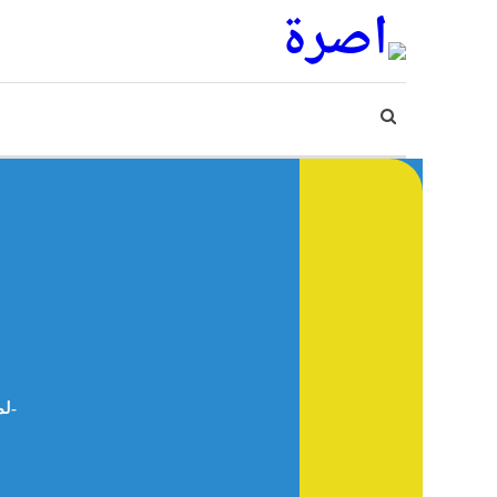
لماذا تفشل أغلب محاولات التغيير داخل الأسرة؟ وكيف نحولها إلى نقطة انطلاق حقيقية – د.صالح بن محمد خير الكعود -سوريا-