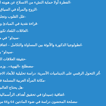
الفطرة أولا حماية النشء من الانسلاخ عن هويته الإسلامية في زمن العولمة – د.هبة جمال جاد -مصر-
الزوج والمرأة في السياق القرآني رؤية دلالية – د.عمر ماجد السنوي -العراق-
علل القلوب وتجلياتها على العلاقات الأسرية – أ.عتيقة نابتي -الجزائر-
سيداو (cedaw) قراءة نقدية في المبادئ والآيات – د.بوحفص روملية -الجزائر-
العائلات المُعاد تكوينها وتربية الربيب – د.سمية محمد صالحي -الجزائر-
“سيداو” في ميزان الشريعة والمجتمع – د. هبة جمال جاد -مصر-
انطولوجيا الذكورة والأنوثة بين المساواة والتكامل – اتفاقية سيداو وتَذَكّْوَر الأنوثة – أ.د.نورة بوحناش -الجزائر-
“سيداو” وتكريس علمنة الأسرة – أ.سامية مازوزي -الجزائر-
حقيقة العلاقات الزوجية وأهدافها الاجتماعية – أ.ليلى جوادي -الجزائر-
مصطلح «الهوية».. وزمن تمجيد الفرديات الصغيرة – د.ليلى بلخير -الجزائر-
أثر التحول الرقمي على الديناميات الأسرية: دراسة تحليلية للأبعاد الاجتماعية والنفسية. – أ.م.د. محمد فهمي رشاد -مصر-
مكانة المرأة العربية المسلمة في الحركة الفكرية والأدبية – أ.علجية عيش -الجزائر-
هل يحتاج العالم الاسلامي إلى (سيداو) – أ.شافية بوسكين -الجزائر-
اتفاقية (سيداو) في تحقيق أهداف الرأسمالية، وخدمة قيم الليبرالية – د.يوسف خبزاوي -الجزائر-
مصلحة المحضون دراسة في ضوء المادتين 64 و66 من قانون الأسرة الجزائري – د.جبارة سامية -الجزائر-