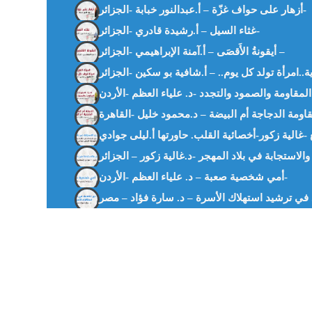
أزهار على حواف غزّة – أ.عبدالنور خبابة -الجزائر-
غثاء السيل – أ.رشيدة قادري -الجزائر-
أيقونةُ الأَقصَى – أ.آمنة الإبراهيمي -الجزائر –
 -غالية زكور-أخصائية القلب. حاورتها أ.ليلى جوادي
الاستجابة في بلاد المهجر -د.غالية زكور – الجزائر
أمي شخصية صعبة – د. علياء العظم -الأردن-