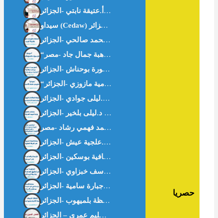
“سيداو” وتكريس علمنة الأسرة – أ.سامية مازوزي -الجزائر-
حصريا
العمل الخيري في غززة . د.سليم عمري – الجزائر-