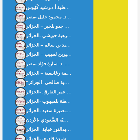
في معنى الحافظية أ.د.رشيد كُهُوس
ى -خواطر من القرآن- د.زهية حويشي -الجزائر-
أزهار على حواف غزّة – أ.عبدالنور خبابة -الجزائر-
غثاء السيل – أ.رشيدة قادري -الجزائر-