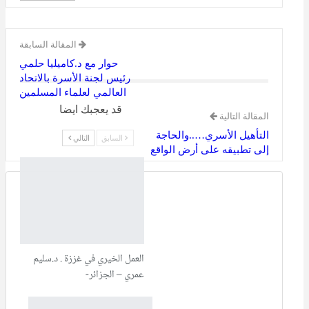
المقالة السابقة
حوار مع د.كاميليا حلمي
رئيس لجنة الأسرة بالاتحاد
العالمي لعلماء المسلمين
قد يعجبك ايضا
المقالة التالية
التأهيل الأسري…..والحاجة
السابق
التالي
إلى تطبيقه على أرض الواقع
العمل الخيري في غززة . د.سليم
عمري – الجزائر-