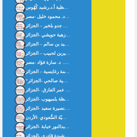
في معنى الحافظية أ.د.رشيد كُهُوس
ى -خواطر من القرآن- د.زهية حويشي -الجزائر-
أزهار على حواف غزّة – أ.عبدالنور خبابة -الجزائر-
غثاء السيل – أ.رشيدة قادري -الجزائر-