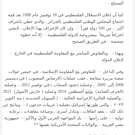
المسلح ٠٠
كما أن إعلان الاستقلال الفلسطيني في 18 نوفمبر عام 1988 بعد قمة
اجتماع المجلس الوطني الفلسطيني بالجزائر ، والذي حظي باعتراف
أكثر ، من 100 دولة فوراً ٠٠ وإن كان الإعتراف بهذا الإعلان ، لايعني
اعترافاً صريحاً بمشروعية الدولة الفلسطينية ٠٠إلا أنه خطوة
صحيحة٠٠في الطريق الصحيح
وبهذا ٠٠ وبالتفاوض المباشر مع المقاومة الفلسطينية في الخارج٠٠
لإعلان الدولة
وفي الداخل ٠٠ للتفاوض مع المقاومة الإسلامية ، في خمس جولات
صعبة مريرة متتابعة ، عقب عمليات (الرصاص المصبوب ) في ديسمبر
2008 إلى 2009 ، وعملية (عمود السحاب ) في نوفمبر 2012 ، وعملية
(الجرف الصامد) يوليو أغسطس 2014 وعمليه ( حارس الأسوار) 2021
، والعملية الجائرة الإجرامية الحالية٠٠ ( السيوف الحديدية ) منذ اكتوبر
٢٠٢٣ ، والتي طورتها إسرائيل بعملية ( عربيات جدعون )٠٠ ومانتج عن
ذلك كله ، بعقد اتفاقات ، وتبادل أسرى ، وصياغة معاهدات ، برعاية
دولية ٠٠ على رأسها ٠٠ بلد المواجهة العربي الأول والأكبر٠٠ جمهورية
مصر العربية ، والولايات المتحدة الأمريكية نفسها !!!