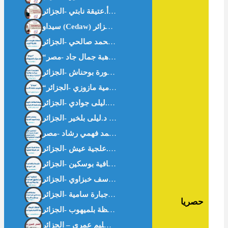
“سيداو” وتكريس علمنة الأسرة – أ.سامية مازوزي -الجزائر-
حصريا
العمل الخيري في غززة . د.سليم عمري – الجزائر-