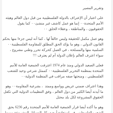
وتقرير المصير
على اعتبار أن الإعتراف بالدولة الفلسطينية من قبل دول العالم وهيئه
الأمم المتحدة٠٠ إنما هو عمل كاشف غير منشئ٠٠ كما يقول
الحقوقيون ، والمناطقة ، وعقلاء الخلق ٠٠
وهو عمل مكمل للحقيقة وليس خالقاً لها ، كما أنه ليس جزءا منها بحكم
القانون الدولي ، وهو ما يؤكد الحق المطلق للمقاومة الفلسطينية٠٠
السلمية منها والمسلحة ، في العمل كحركة تحرر وطني مشروع ،
سواء اعترف العالم بإعلان الدولة أم لم يعترف !!!
فعلى الصعيد الدولي ومنذ عام 1974 اعترفت الجمعية العامة للأمم
المتحدة بمنظمة التحرير الفلسطينية٠٠ كممثل شرعي وحيد للشعب
الفلسطيني ، ومنحتها صفه مراقب في المنظمة الدولية٠٠
وهذا اعتراف ضمني عريض وواسع وممتد ، بشرعية المقاومة٠٠ وهو
ما أيدته أيضا الكثير من دول العالم ، وفق التنظيمات الدولية التي تكفل
الحقوق المشروعة لكل بلد محتل
وهو ما أكده أيضا قرار الجمعية العامة للأمم المتحدة رقم 6236 بحق
الشعب الفلسطيني في استعادة أرضه بكل الوسائل المشروعة ٠٠بما