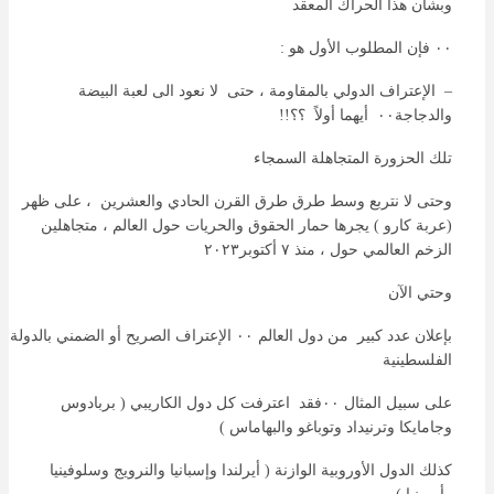
وبشان هذا الحراك المعقد
٠٠ فإن المطلوب الأول هو :
– الإعتراف الدولي بالمقاومة ، حتى لا نعود الى لعبة البيضة
والدجاجة٠٠ أيهما أولاً ؟؟!!
تلك الحزورة المتجاهلة السمجاء
وحتى لا نتربع وسط طرق طرق القرن الحادي والعشرين ، على ظهر
(عربة كارو ) يجرها حمار الحقوق والحريات حول العالم ، متجاهلين
الزخم العالمي حول ، منذ ٧ أكتوبر٢٠٢٣
وحتي الآن
بإعلان عدد كبير من دول العالم ٠٠ الإعتراف الصريح أو الضمني بالدولة
الفلسطينية
على سبيل المثال ٠٠فقد اعترفت كل دول الكاريبي ( بربادوس
وجامايكا وترنيداد وتوباغو والبهاماس )
كذلك الدول الأوروبية الوازنة ( أيرلندا وإسبانيا والنرويج وسلوفينيا