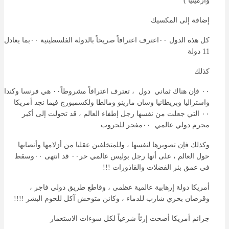
وأرمينيا )
إضافة إلى المكسيك
كل هذه الدول ٠٠اعترف اعترافاً صريحاً بالدولة الفلسطينية ٠٠بما يعادل
11 دولة
كذلك
٠٠ فإن هناك ثماني دول ، تعترف اعترافاً مشروطاً٠٠ هي فرنسا وكندا
واستراليا وبريطانيا وسان مارينو ومالطا ولكسمبورج فيما نجد أمريكا
٠٠ التي جعلت من نفسها رجل إطفاء العالم ، قد تحولت إلى أكبر
مجرم دولي عالمي ٠٠مفجر للحروب
وكذلك فإن تصويرها لنفسها ، وللمتخلفين عقليا من أزلامها وأنصابها
حول العالم ، على أنها رجل بوليس عالمي حر٠٠ قد انتهى ٠٠وسقط
في عمق بئر الفضلات والقاذورات !!!
أمريكا دولة إرهابية عالمية عظمى ، وقاطع طريق دولي فاجر ،
وقرصان بحري شارب للدماء ، وكائن متوحش آكل للحوم البشر !!!!
جرائم أمريكا أضحت إرثاً شرعياً لكل سوءات الاستعمار