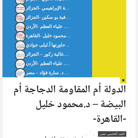
أيقونةُ الأَقصَى – أ.آمنة الإبراهيمي -الجزائر –
بين التحدي والاستجابة في بلاد المهجر – حوار مع -غالية زكور-أخصائية القلب. حاورتها أ.ليلى جوادي
بين التحدي والاستجابة في بلاد المهجر -د.غالية زكور – الجزائر
أمي شخصية صعبة – د. علياء العظم -الأردن-
الدولة أم المقاومة الدجاجة أم
البيضة – د.محمود خليل
-القاهرة-
العدد الخامس عشر