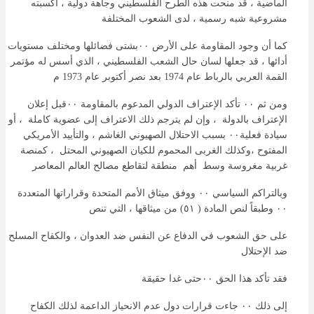
الماضية ، قد منحت هذه الطرح الفلسطيني وجاهة دولية ، أكسبته
مشروعية شبه رسمية ، لدى الشعوب المختلفة
كما أن وجود المقاومة على الأرض ٠٠بشتى فضائلها ومختلف مستويات
أدائها ، قد جعلها لسان حال الشعب الفلسطيني ، الذي أسس له مؤتمر
القمة العربي بالرباط عام 1974 بعد نصر أكتوبر عام 1973 م
ومن ثم ٠٠ تأكد الإعتراف الدولي المدعوم بالمقاومة ٠٠قبل إعلان
الإعتراف بالدولة ، وإن لم يترجم ذلك الاعتراف إلى عضوية كاملة ، أو
سيادة فعلية٠٠ بسبب الاحتلال الصهيوني الغاشم ، والتأييد الأمريكي
المفتوح ،وكذلك الغربى المحموم للكيان الصهيوني المحتل ، كمنصة
غربية مغروسة وسط أهم منطقة لتقاطع مصالح العالم المعاصر
وبالتراكم السياسي ٠٠ ووفق ميثاق الأمم المتحدة وقراراتها المتعددة
٠٠ وطبقاً لنص المادة ( ٥١) من ميثاقها ، التي تنص
على حق الشعوب في الدفاع عن النفس ضد العدوان ، والكفاح المسلح
ضد الإحتلال
فقد تأكد هذا الحق ٠٠حتى غدا حقيقة
إلى ذلك ٠٠ جاءت قرارات دول عدم الانحياز الداعمة لذلك الكفاح