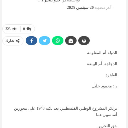
بواسطة
بن جدو بلخير المشرف العام
آخر تحديث
20 سبتمبر, 2025
223
0
شارك
الدولة أم المقاومة
الدجاجة أم البيضة
القاهرة
د : محمود خليل
يرتكز المشروع الوطني الفلسطيني بعد نكبه 1948 على محورين
أساسيين هما :
حق التحرير