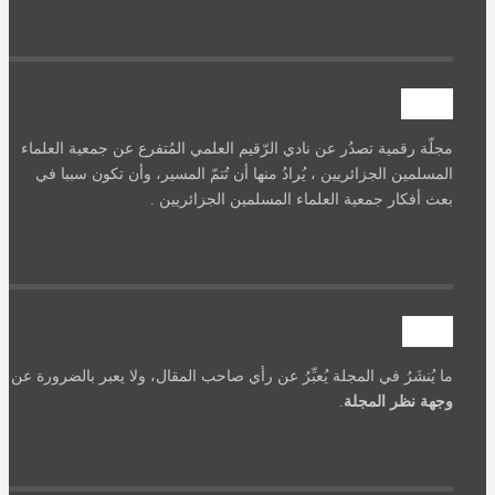
آصرة
مجلّة رقمية تصدُر عن نادي الرّقيم العلمي المُتفرع عن جمعية العلماء
المسلمين الجزائريين ، يُرادُ منها أن تُتمّ المسير، وأن تكون سببا في
بعث أفكار جمعية العلماء المسلمين الجزائريين .
تنويه
ما يُنشَرُ في المجلة يُعبِّرُ عن رأي صاحب المقال، ولا يعبر بالضرورة عن
وجهة نظر المجلة
.