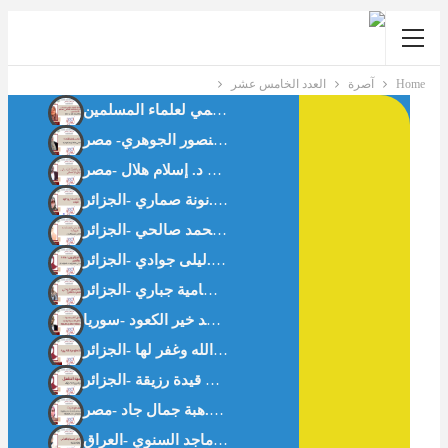
Home
آصرة
العدد الخامس عشر
حوار مع د.كاميليا حلمي رئيس لجنة الأسرة بالاتحاد العالمي لعلماء المسلمين
فقه المسافة الآمنة: براءة الذمة في صلة الرحم المؤذية د. فداء منصور الجوهري- مصر
هاجر عليها السَّلام وإدارة البلاء – د.نونة صماري -الجزائر-
ما لا يُقال في العلاقات الزوجية رحلة في نفسية الرجل – د.سمية محمد صالحي -الجزائر
نفسية الطفل صنم التربية الحديثة -أ.بن قيدة رزيقة -الجزائر-