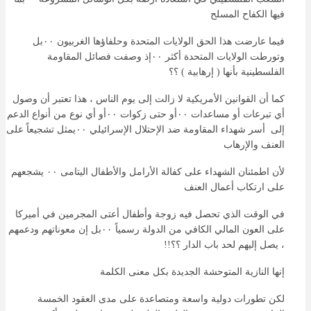
فيها الكفاح المسلح
فيما عارضت هذا الحق الولايات المتحدة وحلفاؤها الغربيون ٠٠بل
وتورطت الولايات المتحدة أكثر ٠٠إذ وصفت فصائل المقاومة
الفلسطينية بأنها ( إرهابية ) ؟؟
كما أن القوانين الأمريكية لا زالت إلى يوم الناس ، هذا تعتبر أن وصول
أي تبرعات أو مساعدات ٠٠أو حتى زكوات ٠٠أو أي نوع من أنواع الدعم
إلى أسر شهداء المقاومة ضد الإحتلال الإسرائيلي ٠٠يمثل تشجيعاً على
العنف والإرهاب
لأن اطمئنان الشهداء على كفالة الأرامل والأطفال اليتامى ٠٠ يشجعهم
على ارتكاب أعمال العنف
في الوقت الذي تحصل فيه زوجة وأطفال أعتى المجرمين في أميركا
على العون المالي الكافي من الدولة رسمياً ٠٠بل إن معوناتهم ودعمهم
، يصل إليهم لحد باب الدار ؟؟!!
إنها النازية المتوحشة الجديدة بكل معنى الكلمة
لكن تطورات دولية واسعة ومتصاعدة على مدى العقود الخمسة