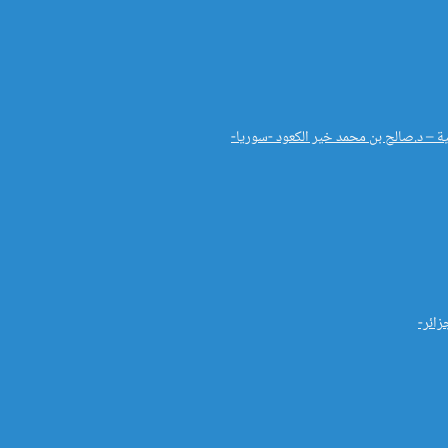
ة – د.صالح بن محمد خير الكعود -سوريا-
زائر-