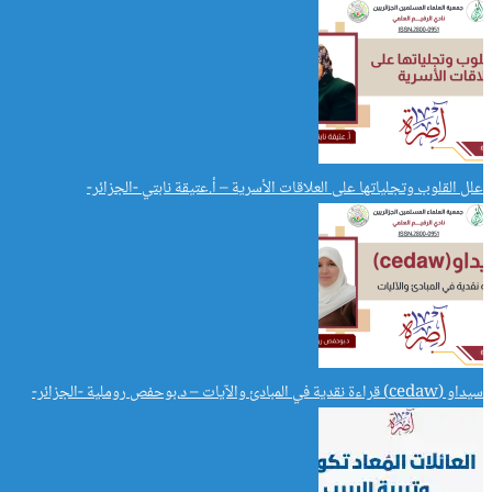
علل القلوب وتجلياتها على العلاقات الأسرية – أ.عتيقة نابتي -الجزائر-
سيداو (cedaw) قراءة نقدية في المبادئ والآيات – د.بوحفص روملية -الجزائر-