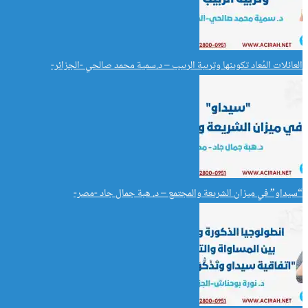
العائلات المُعاد تكوينها وتربية الربيب – د.سمية محمد صالحي -الجزائر-
“سيداو” في ميزان الشريعة والمجتمع – د. هبة جمال جاد -مصر-