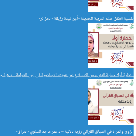
نفسية الطفل صنم التربية الحديثة -أ.بن قيدة رزيقة -الجزائر-
الفطرة أولا حماية النشء من الانسلاخ عن هويته الإسلامية في زمن العولمة – د.هبة 
الزوج والمرأة في السياق القرآني رؤية دلالية – د.عمر ماجد السنوي -العراق-