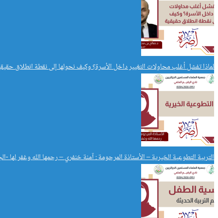
لماذا تفشل أغلب محاولات التغيير داخل الأسرة؟ وكيف نحولها إلى نقطة انطلاق حقيقي
التربية التطوعية الخيرية – الأستاذة المرحومة : آمنة خنفري – رحمها الله وغفر لها -الج