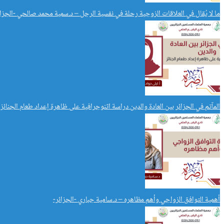
ما لا يُقال في العلاقات الزوجية رحلة في نفسية الرجل – د.سمية محمد صالحي -الجزائ
المآتم في الجزائر بين العادة والدين دراسة اثنوجرافية على ظاهرة إعداد طعام الجنائز 
أهمية التوافق الزواجي وأهم مظاهره – د.سامية جباري -الجزائر-