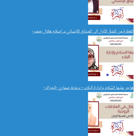
الفطرة من الشقّ الأول إلى الميثاق الإنساني د. إسلام هلال -مصر-
هاجر عليها السَّلام وإدارة البلاء – د.نونة صماري -الجزائر-