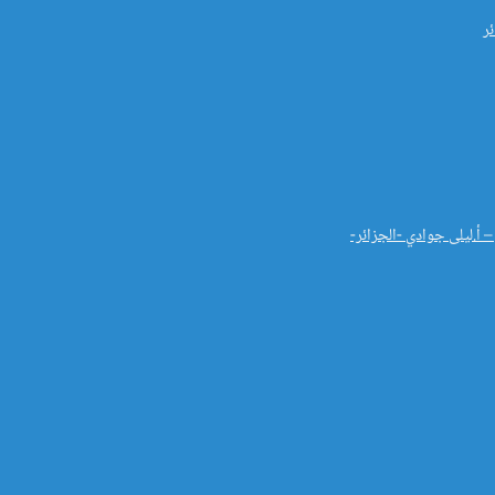
ر
– أ.ليلى جوادي -الجزائر-