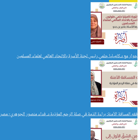
حوار مع د.كاميليا حلمي رئيس لجنة الأسرة بالاتحاد العالمي لعلماء المسلمين
فقه المسافة الآمنة: براءة الذمة في صلة الرحم المؤذية د. فداء منصور الجوهري- مصر