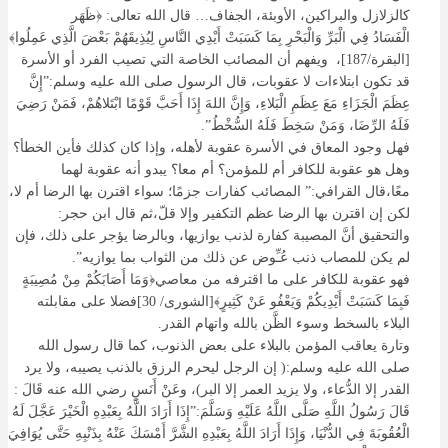
كالزلازل والبراكين، الأوبئة، الجفاف… قال الله تعالى: ﴿ظَهَر
الْفَسَادُ فِي الْبَرِّ وَالْبَحْرِ بِمَا كَسَبَتْ أَيْدِي النَّاسِ لِيُذِيقَهُمْ بَعْضَ الَّذِي عَمِلُوا﴾
[البقرة/187]، ويفهم أن المصائب الخاصة التي تصيب الفرد أو الأسرة
قد تكون ابتلاءات لا عقوبات، قال الرسول صلى الله عليه وسلم:”إِنَّ
عِظَمَ الْجَزَاءِ مَعَ عِظَمِ الْبَلاءِ، وَإِنَّ اللهَ إِذَا أَحَبَّ قَوْمًا ابْتَلاهُمْ، فَمَنْ رَضِيَ
فَلَهُ الرِّضَا، وَمَنْ سَخِطَ فَلَهُ السُّخْطُ”.
فهل وجود المعاق في الأسرة عقوبة لأهله، وإذا كان كذلك فأين الخطأ؟
وهل هو عقوبة للكافر أم للمؤمن؟ أم معا؟ يبدو أنه عقوبة لهما
معًا،قال القرافي:” المصائب كفارات جزمًا؛ سواء اقترن بها الرضا أم لا،
لكن إن اقترن بها الرضا عظم التكفير وإلا قلّ،ثم قال ابن حجر:
والتحقيق أنَّ المصيبة كفارة لذنب يوازيها، وبالرضا يؤجر على ذلك، فإن
لم يكن للمصاب ذنب عُـِّوض عن ذلك من الثواب بما يوازيه”.
فهو عقوبة للكافر على ما اقترفه من معاصي﴿وَمَا أَصَابَكُمْ مِنْ مُصِيبَةٍ
فَبِمَا كَسَبَتْ أَيْدِيكُمْ وَيَعْفُو عَنْ كَثِيرٍ﴾[الشورى/ 30]فضلا على مقابلته
البلاء بالسخط وسوء الظَّن بالله واتهام القدر.
وتارة يعاقب المؤمن بالبلاء على بعض الذنوب، كما قال رسول الله
صلى الله عليه وسلم:( إن الرجل ليحرم الرزق بالذنب يصيبه، ولا يرد
القدر إلا الدُّعاء، ولا يزيد العمر إلا البر)، وعَنْ أَنَسٍ رضي الله عنه قَالَ :
قَالَ رَسُولُ اللَّهِ صَلَّى اللَّهُ عَلَيْهِ وَسَلَّمَ:”إِذَا أَرَادَ اللَّهُ بِعَبْدِهِ الْخَيْرَ عَجَّلَ لَهُ
الْعُقُوبَةَ فِي الدُّنْيَا، وَإِذَا أَرَادَ اللَّهُ بِعَبْدِهِ الشَّرَّ أَمْسَكَ عَنْهُ بِذَنْبِهِ حَتَّى يُوَافِيَ