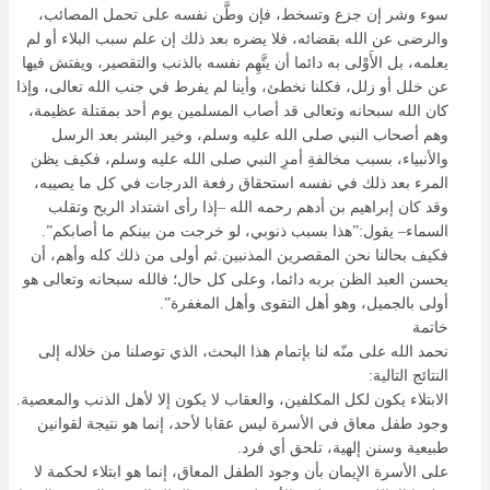
سوء وشر إن جزع وتسخط، فإن وطَّن نفسه على تحمل المصائب،
والرضى عن الله بقضائه، فلا يضره بعد ذلك إن علم سبب البلاء أو لم
يعلمه، بل الأَوْلى به دائما أن يتَّهِم نفسه بالذنب والتقصير، ويفتش فيها
عن خلل أو زلل، فكلنا نخطئ، وأينا لم يفرط في جنب الله تعالى، وإذا
كان الله سبحانه وتعالى قد أصاب المسلمين يوم أحد بمقتلة عظيمة،
وهم أصحاب النبي صلى الله عليه وسلم، وخير البشر بعد الرسل
والأنبياء، بسبب مخالفةِ أمرِ النبي صلى الله عليه وسلم، فكيف يظن
المرء بعد ذلك في نفسه استحقاق رفعة الدرجات في كل ما يصيبه،
وقد كان إبراهيم بن أدهم رحمه الله –إذا رأى اشتداد الريح وتقلب
السماء– يقول:”هذا بسبب ذنوبي، لو خرجت من بينكم ما أصابكم”.
فكيف بحالنا نحن المقصرين المذنبين.ثم أولى من ذلك كله وأهم، أن
يحسن العبد الظن بربه دائما، وعلى كل حال؛ فالله سبحانه وتعالى هو
أولى بالجميل، وهو أهل التقوى وأهل المغفرة”.
خاتمة
نحمد الله على منّه لنا بإتمام هذا البحث، الذي توصلنا من خلاله إلى
النتائج التالية:
الابتلاء يكون لكل المكلفين، والعقاب لا يكون إلا لأهل الذنب والمعصية.
وجود طفل معاق في الأسرة ليس عقابا لأحد، إنما هو نتيجة لقوانين
طبيعية وسنن إلهية، تلحق أي فرد.
على الأسرة الإيمان بأن وجود الطفل المعاق، إنما هو ابتلاء لحكمة لا