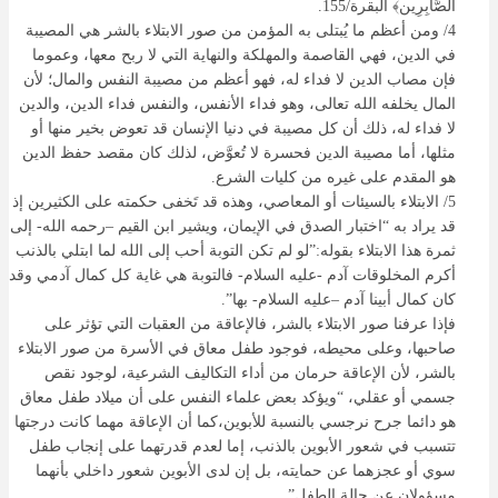
الصَّابِرِين﴾ البقرة/155.
4/ ومن أعظم ما يُبتلى به المؤمن من صور الابتلاء بالشر هي المصيبة
في الدين، فهي القاصمة والمهلكة والنهاية التي لا ربح معها، وعموما
فإن مصاب الدين لا فداء له، فهو أعظم من مصيبة النفس والمال؛ لأن
المال يخلفه الله تعالى، وهو فداء الأنفس، والنفس فداء الدين، والدين
لا فداء له، ذلك أن كل مصيبة في دنيا الإنسان قد تعوض بخير منها أو
مثلها، أما مصيبة الدين فحسرة لا تُعوَّض، لذلك كان مقصد حفظ الدين
هو المقدم على غيره من كليات الشرع.
5/ الابتلاء بالسيئات أو المعاصي، وهذه قد تَخفى حكمته على الكثيرين إذ
قد يراد به “اختبار الصدق في الإيمان، ويشير ابن القيم –رحمه الله- إلى
ثمرة هذا الابتلاء بقوله:”لو لم تكن التوبة أحب إلى الله لما ابتلي بالذنب
أكرم المخلوقات آدم -عليه السلام- فالتوبة هي غاية كل كمال آدمي وقد
كان كمال أبينا آدم –عليه السلام- بها”.
فإذا عرفنا صور الابتلاء بالشر، فالإعاقة من العقبات التي تؤثر على
صاحبها، وعلى محيطه، فوجود طفل معاق في الأسرة من صور الابتلاء
بالشر، لأن الإعاقة حرمان من أداء التكاليف الشرعية، لوجود نقص
جسمي أو عقلي، “ويؤكد بعض علماء النفس على أن ميلاد طفل معاق
هو دائما جرح نرجسي بالنسبة للأبوين،كما أن الإعاقة مهما كانت درجتها
تتسبب في شعور الأبوين بالذنب، إما لعدم قدرتهما على إنجاب طفل
سوي أو عجزهما عن حمايته، بل إن لدى الأبوين شعور داخلي بأنهما
مسؤولان عن حالة الطفل”.