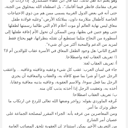
وهو يعلم أنه أهل لذلك، كما قال ابن عطاء السكندري:”إذا أردت أن
تعرف مقامك فانظر فيما أقامك”، بل اصطفاه الله بمخلوق من الجنة،
حتى أنه في بعض الدول الغربية يسمى ممن هم من ذوي الاحتياجات
الخاصة كأطفال متلازمة داون، بملائكة الأرض،”وعليه فولادة طفل
معاق ليس نهاية العالم أو موت أحلام الأم التي طالما رسمتها لطفلها
حتى وهو جنين في بطنها، ومن الممكن أن تحول الأم إعاقة طفلها إلى
أسطورة من النجاح مثلما تستطيع أن تقتله بنظراتها، فهو يحتاج فقط
لمزيد من الدعم والمحبة أكثر من أي شيء”.
الفرع الثاني/ هل وجود الطفل المعاق في الأسرة عقاب للوالدين أم لا؟
1/ تعريف العقاب لغة واصطلاحا.
أ/ تعريف العقاب لغة:
جاء في لسان العرب: عقب كل شيء وعقبه وعاقبته وعاقبه… واعتقب
الرجل خيرا أو شرا بما صنع كافأه به، والعقاب والمعاقبة أن يجزي
الرجل بما فعل سوءا، والاسم العقوبة، وعاقبه بذنبه معاقبة وعقابا،
أخذه به، وتعقبت الرجل إذا أخذته بذنب كان منه.
ب/ تعريف العقاب اصطلاحا:
عّرفه الماوردي بقوله: زواجر وضعها الله تعالى للردع عن ارتكاب ما
حظر وترك ما أمر.
ومن المعاصرين من عرفه بأنه: الجزاء المقرر لمصلحة الجماعة على
عصيان أمر الشارع.
من التعريف الأخير يمكن استنتاج: إن العقوبة تلحق المصائب العامة