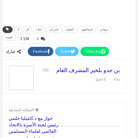
برهاني
المعاقهل
الطفل
الجزائر
ابتلاء
أم
أد
عقوبة
1٬230
1
Facebook
Twitter
WhatsApp
شارك
طباعة
البريد الإلكتروني
بن جدو بلخير المشرف العام
242
مقالة
0 تعليق
المقالة السابقة
حوار مع د.كاميليا حلمي
رئيس لجنة الأسرة بالاتحاد
العالمي لعلماء المسلمين