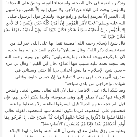
وتذكير بالنعمة في حال الصحة، واستدعاء للتوبة، وحضّ على الصدقة”.
والمؤمن يبحث في البلاء عن الأجر، ولا سبيل إليه إلاَّ بالصبر، ولا سبيل
إلى الصبر إلاَّ بعزيمةٍ إيمانيةٍ وإرادةٍ قوية، وليتذكر قول الرسول صلى
الله عليه وسلم:”عَجَبًا لأَمْرِ الْمُؤْمِنِ إِنَّ أَمْرَهُ كُلَّهُ خَيْرٌ، وَلَيْسَ ذَاكَ لأَحَدٍ
إِلا لِلْمُؤْمِنِ، إِنْ أَصَابَتْهُ سَرَّاءُ شَكَرَ فَكَانَ خَيْرًا لَهُ، وَإِنْ أَصَابَتْهُ ضَرَّاءُ صَبَرَ
فَكَانَ خَيْرًا لَهُ”.
قال شيخ الإسلام رحمه الله:”مصيبة تقبل بها على الله، خير لك من
نعمة تنسيك ذكر الله”، وقال سفيان:”ما يكره العبد خير له مما يحب،
لأن ما يكرهه يهيجه للدعاء، وما يحبه يلهي”.وكان ابن تيمية -رحمه الله-
يعد سجنه نعمة عليه تسبب فيها أعداؤه .قال ابن القيم:” وقال لي مرة
– يعني شيخ الإسلام – ما يصنع أعدائي بي! أنا جنتي وبستاني في
صدري، أنَّى رحت فهي معي لا تفارقني؛ إنّ حبسي خلوة، وقتلي
شهادة، وإخراجي من بلدي سياحة”.
وقد شُدّد البلاء على الأفاضل، قيل لأن الله تعالى يبغض الدنيا، وامتحن
الأولياء فيها كي لا يميلوا إليها وهي مبغوضة، وأيضا ليكثر الأجر لهم، فإن
قيل: لم حجب عنهم الدنيا؟ قيل: ليتفرغوا لطاعته ولا يشتغلوا بها عنه
فتحملهم على المعصية، فربما تكون النعمة سببا للمعصية، لقوله تعالى:
﴿فَلَمَّا نَسُوا مَا ذُكِّرُوا بِهِ فَتَحْنَا عَلَيْهِمْ أَبْوَابَ كُلِّ شَيْءٍ حَتَّى إِذَا فَرِحُوا بِمَا
أُوتُوا أَخَذْنَاهُمْ بَغْتَةً فَإِذَا هُمْ مُبْلِسُونَ﴾[الأنعام/ 44]”.
وعليه من رزق بطفل معاق، يعني أن الله أحبه، واختاره لهذا الابتلاء،