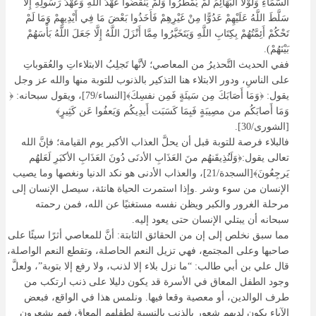
السَّمَاءِ وَلَوْلَا الْبَهَائِمُ لَمْ يُمْطَرُوا وَلَمْ يَنْقُضُوا عَهْدَ اللَّهِ وَعَهْدَ رَسُولِهِ إِلَّا
سَلَّطَ اللَّهُ عَلَيْهِمْ عَدُوًّا مِنْ غَيْرِهِمْ فَأَخَذُوا بَعْضَ مَا فِي أَيْدِيهِمْ وَمَا لَمْ
تَحْكُمْ أَئِمَّتُهُمْ بِكِتَابِ اللَّهِ وَيَتَخَيَّرُوا مِمَّا أَنْزَلَ اللَّهُ إِلَّا جَعَلَ اللَّهُ بَأْسَهُمْ
بَيْنَهُمْ).
ففي الحديث التَّحذيرُ من المعاصي؛ لأنَّها تَجلِبُ الابتلاءاتِ والعُقوباتِ
على الناسِ، ودور الابتلاء هنا التذكير بالذنوب للتوبة منها والله عز وجل
يقول: ﴿وَمَا أَصَابَكَ مِن سَيئَةٍ فَمِن نفسِكَ﴾[النساء/79]، ويقول سبحانه: ﴿
وَمَا أَصابَكُم من مصِيبَةٍ فَبِمَا كَسَبَت أَيدِيكُم وَيَعفُوا عَن كَثِيرٍ﴾
[الشورى/30].
فالبلاء فرصة للتوبة قبل أن يحلَّ العذاب الأكبر يوم القيامة؛ فإنَّ الله
تعالى يقول:﴿وَلَنُذِيقَنهُم منَ العَذَابِ الأدنَى دُونَ العَذَابِ الأكبَرِ لَعَلهُم
يَرجِعُونَ﴾[السجدة/21]، والعذاب الأدنى هو نكد الدنيا ونغصها وما يصيب
الإنسان من سوء وشر .وإذا استمرت الحياة هانئة، سيصل الإنسان إلى
مرحلة الغرور والكبر ويظن نفسه مستغنيًا عن الله، فمن رحمته
سبحانه أن يبتلي الإنسان حتى يعود إليه.
مما سبق نخلص إلى إن من الحقائق الثابتة: أنَّ للمعاصي أثرًا سيئًا على
صاحبها وعلى المجتمع، فهي تزيل النعم الحاصلة، وتقطع النعم الواصلة،
قال علي بن أبي طالب: “ما نزل بلاء إلا لذنب، ولا رفع إلا بتوبة”، ولعلَّ
وجود الطفل المعاق في الأسرة قد يكون دليلا على ذنب ارتكب من
طرف الوالدين، أو معصية وقعا فيها. ونلمس هذا في الواقع، فبعض
الآباء يكون لديهم شعور بالذنب بالنسبة لطفلهم المعاق فهم يشعرون