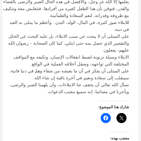
يعلمها إلا الله عز وجل، والأفضل في هذه الحال الصبر والرضى بالقضاء
والقدر، فتوقن بأن هذا الطفل كغيره من أفرادها، فتتعايش معه وتتكيف
مع ظروفه وقدراته، لتعم السعادة والطمأنينة.
للابتلاء صور كثيرة، في المال، الولد، البدن.. وأعظم ما يبتلى به العبد
في دينه.
على المبتلى أن لا يبحث عن سبب الابتلاء، بل عليه البحث عن الخلل
والتقصير الذي حصل منه حتى ابتلي، كما كان الصحابة – رضوان الله
عليهم- يفعلون.
الابتلاء وسيلة تربوية لضبط انفعالات الإنسان، وتكيفه مع المواقف
المختلفة التي تواجهه، وصقل أخلاقه العملية في الواقع.
على المبتلى أن يفكر في أن ما يعيشه من شقاء وهمّ في دنيا فانية،
سينقلب إلى سعادة ونعيم في آخرة باقية إن شاء الله.
نسأل الله تعالى أن يخفف عنا الابتلاءات، وأن يلهمنا الصبر والرضى،
ويأجرنا في مصائبنا، إنه سميع مجيب الدعوات.
شارك هذا الموضوع:
معجب بهذه: