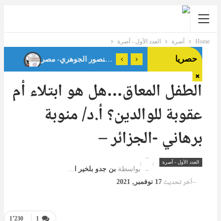
Home
آصرة
العدد الأول - آصرة
حصريا
فقه المسافة الآمنة: براءة الذمة في صلة الرحم المؤذية د. فداء منصور الجوهري- مصر
الطفل المعاق…هل هو ابتلاء أم
عقوبة للوالدين؟ أ.د/ منوبة
برهاني -الجزائر –
العدد الأول - آصرة
بواسطة
بن جدو بلخير المشرف العام
آخر تحديث
17 نوفمبر, 2021
1٬230
1