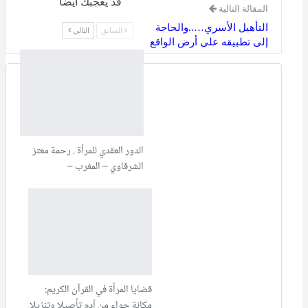
قد يعجبك ايضا
المقالة التالية
التأهيل الأسري…..والحاجة
السابق
التالي
إلى تطبيقه على أرض الواقع
الدور العقدي للمرأة . رحمة معتز
الشرقاوي – المغرب –
قضايا المرأة في القرآن الكريم:
مكانة حواء من آدم تأصيلا وتنزيلا