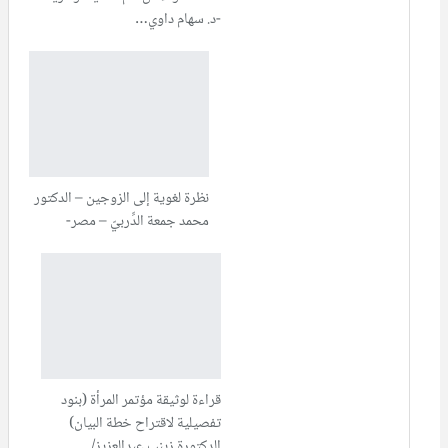
-د. سهام داوي…
نظرة لغوية إلى الزوجين – الدكتور
محمد جمعة الدِّربيّ – مصر-
قراءة لوثيقة مؤتمر المرأة (بنود
تفصيلية لاقتراح خطة البيان)
الدكتورة زينب عبدالعزيز/…