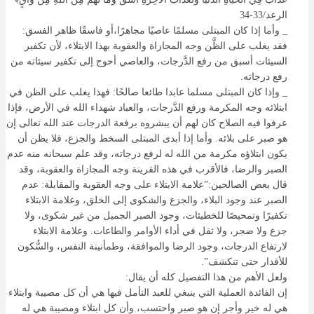
الرعد/33-34
_ وأما إذا كان المبتلى مسلمًا عاصيًا مجاهرًا،أو فاسقًا ظاهر الفسق:
فقد يغلب على الظَّن وجه المجازاة والعقوبة بهذا الابتلاء، لأن تكفير
السيئات أسبق من رفع الدَّرجات، والعاصي أحوج إلى تكفير سيئاته من
رفع درجاته.
_ وإذا كان المبتلى مسلما عابدا طائعا صالحًا: فهذا يغلب على الظن في
ابتلائه وجه المكرمة ورفع الدَّرجات، والعباد شهداء الله في الأرض، فإذا
عرفوا فيه الصلاح كان لهم أن يبشروه برفعة الدرجات عند الله تعالى إن
هو صبر على بلائه. وأما إذا أبدى المبتلى السخط والجزع، فلا يظن أن
يكون ابتلاؤه مكرمة من الله له لرفع درجاته، وقد علم سبحانه منه عدم
الصبر والرضا، فالأقرب في هذه القرينة وجه المجازاة والعقوبة، وقد
قال بعض الصالحين:”علامة الابتلاء على وجه العقوبة والمقابلة: عدم
الصبر عند وجود البلاء، والجزع والشكوى إلى الخلق، وعلامة الابتلاء
تكفيرًا وتمحيصًا للخطيئات، وجود الصبر الجميل من غير شكوى، ولا
جزع ولا ضجر، ولا ثقل في أداء الأوامر والطاعات. وعلامة الابتلاء
لارتفاع الدرجات، وجود الرضا والموافقة، وطمأنينة النفس، والسُّكون
للأقدار حتى تنكشف”.
ولعل الأهم من هذا التفصيل كله أن يقال:
إن الفائدة العملية التي ينبغي للعبد التأمل فيها هي أن كل مصيبة وابتلاء
هي له خير وأجر إن هو صبر واحتسب، وأن كل ابتلاء ومصيبة هي له