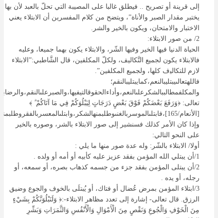
إلى قرينة أو تصريح .. فيطلق غالبا على المصيبة التي تحلّ بالعبد لأن بها
يختبر مقدار الصبر والأناة”، ويتضح من كلام المفسرين أن الابتلاء يعني
الاختبار والامتحان، ويكون بالخير والشر.
2/ من صور الابتلاء:
الحياة الدنيا فيها الخير وفيها الشّر، والابتلاء يكون بهما جميعا، وعليه
فالابتلاء يكون لجميع التَّكاليف، ولكلّ المكلفين، قال الشَّاطبي:”ﺍلابتلاﺀ
ﻻﺯﻡ ﻟﻠﺘﻜﺎﻟﻴﻑ كلها، ولجميع المكلفين”.
فاللهتعالىيبتليبالنعم،كمايبتليبالنقم؛
والمكلفمطالببالشكرعلىالنعم،وأداءالحقوقالتيفيها،والصبرعلىالنقم،والرضابما
تعالى: ﴿وَرَفَعَ بَعْضَكُمْ فَوْقَ بَعْضٍ دَرَجَاتٍ لِيَبْلُوَكُمْ فِي مَا آتَاكُمْ ۗ ﴾
[الأنعام/165]،فابتلىالموسربالغنىوطلبمنهالشكر،وابتلىالمعسربالفقروطلبمن
وإذا كان الأمر كذلك فسنشير إلى صور الابتلاء بالشر، وصوره بالخير
على النحو التالي:
أولا/ الابتلاء بالشّر: وله عدة صور منها ما يلي :
1/أن يبتلي الله المؤمن بفقد عزيز عليه كأبيه أو أمه أو ولده .
2/أن يبتلى المؤمن بفقد جزء من جسمه كذهاب بصره، أو سمعه، أو
رجله، أو يده .
3/ابتلاء المؤمن بمرض عُضال أو فتاك، أو يُبتلَى بالخوف والجوع وضيق
الرزق. قال تعالى- إشارة إلى تعدد مظاهر الابتلاء-:﴿ وَلَنَبْلُوَنَّكُمْ بِشَيْءٍ
مِنَ الْخَوْفِ وَالْجُوعِ وَنَقْصٍ مِنَ الْأَمْوَالِ وَالْأَنْفُسِ وَالثَّمَرَاتِ وَبَشِّرِ