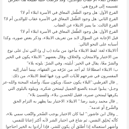
تقسيمه إلى فروع هي:
الفرع الأول: هل وجود الطّفل المعاق في الأسرة ابتلاء أم لا؟
الفرع الثاني: هل وجود الطّفل المعاق في الأسرة عقاب للوالدين أم لا؟
الفرع الثالث: ما يميز الابتلاء عن العقاب.
الفرع الأول: هل وجود الطّفل المعاق في الأسرة ابتلاء أم لا؟
قبل الإجابة عن السؤال لابد من تعريف الابتلاء، وذكر بعض صوره، وكذا
أسبابه على النحو التالي:
أ/الابتلاء لغة: لفظ الابتلاء مأخوذ من مادة (ب ل و) التي تدل على نوع
من الاختبار والامتحان، والخلاق، وقال بعضهم:” الابتلاء يكون في الخير
والشرّ معًا، يقال في الخير: أبليته، وفي الشرّ: بلوته بلاء”
ب/ الابتلاء اصطلاحًا: لم أجد من عرّفه من الفقهاء، بينما أشار إليه
المفسرون في شرحهم للآيات التي ورد فيها لفظ الابتلاء، من ذلك:
_ قال القرطبي:”البلاء يكون حسنًا، ويكون سيئًا، وأصله المحنة والله-عز
وجـل- يبلـوا عبـده بالصنع الجميل ليمتحن شكره، ويبلوه بالبلوى التي
يكرهها ليمتحن صبره، فقيل للحسـن بـلاء، وللسيئ بلاء”.
_ قال محمد رشيد رضا:” الابتلاء: الاختبار بما يظهر به التزام الحق
والشّرع أو عدمه”.
_ وقال ابن عاشور:” لما كان الاختبار يوجب الضّجر والتّعب سمي بلاء،
كأنّه يُخلِق النفس، ثم شاع في اختبار الشر لأنه أكثر إعناتا للنفس،
وأشهر استعماله إذا أطلق أن يكون للشر، فإذا أرادوا به الخير احتاجوا