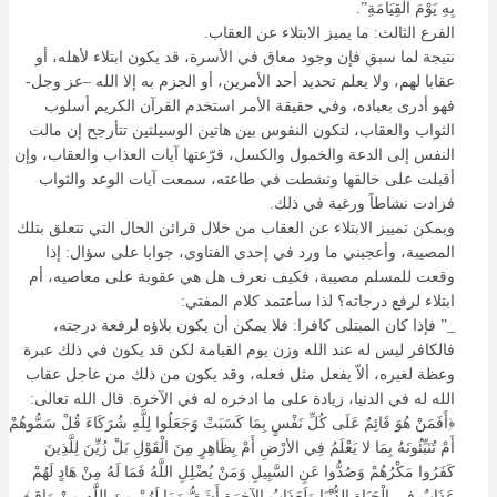
بِهِ يَوْمَ الْقِيَامَةِ”.
الفرع الثالث: ما يميز الابتلاء عن العقاب.
نتيجة لما سبق فإن وجود معاق في الأسرة، قد يكون ابتلاء لأهله، أو
عقابا لهم، ولا يعلم تحديد أحد الأمرين، أو الجزم به إلا الله –عز وجل-
فهو أدرى بعباده، وفي حقيقة الأمر استخدم القرآن الكريم أسلوب
الثواب والعقاب، لتكون النفوس بين هاتين الوسيلتين تتأرجح إن مالت
النفس إلى الدعة والخمول والكسل، قرّعتها آيات العذاب والعقاب، وإن
أقبلت على خالقها ونشطت في طاعته، سمعت آيات الوعد والثواب
فزادت نشاطاً ورغبة في ذلك.
ويمكن تمييز الابتلاء عن العقاب من خلال قرائن الحال التي تتعلق بتلك
المصيبة، وأعجبني ما ورد في إحدى الفتاوى، جوابا على سؤال: إذا
وقعت للمسلم مصيبة، فكيف نعرف هل هي عقوبة على معاصيه، أم
ابتلاء لرفع درجاته؟ لذا سأعتمد كلام المفتي:
_” فإذا كان المبتلى كافرا: فلا يمكن أن يكون بلاؤه لرفعة درجته،
فالكافر ليس له عند الله وزن يوم القيامة لكن قد يكون في ذلك عبرة
وعظة لغيره، ألاّ يفعل مثل فعله، وقد يكون من ذلك من عاجل عقاب
الله له في الدنيا، زيادة على ما ادخره له في الآخرة. قال الله تعالى:
﴿أَفَمَنْ هُوَ قَائِمٌ عَلَى كُلِّ نَفْسٍ بِمَا كَسَبَتْ وَجَعَلُوا لِلَّهِ شُرَكَاءَ قُلْ سَمُّوهُمْ
أَمْ تُنَبِّئُونَهُ بِمَا لا يَعْلَمُ فِي الأرْضِ أَمْ بِظَاهِرٍ مِنَ الْقَوْلِ بَلْ زُيِّنَ لِلَّذِينَ
كَفَرُوا مَكْرُهُمْ وَصُدُّوا عَنِ السَّبِيلِ وَمَنْ يُضْلِلِ اللَّهُ فَمَا لَهُ مِنْ هَادٍ لَهُمْ
عَذَابٌ فِي الْحَيَاةِ الدُّنْيَا وَلَعَذَابُ الآخِرَةِ أَشَقُّ وَمَا لَهُمْ مِنَ اللَّهِ مِنْ وَاقٍ﴾