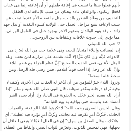
بأنهم فعلوا شيئا ما تسبب في إعاقة طفلهم أو أن إعاقته إنما هي عقاب
لخطإ ارتكبوه، والوالدان عادة يبحثان عن سبب للإعاقة لدى الطفل
للتخفيف من وطأة الشعور بالذنب، مثل ما تفعله الأم عندما تبحث عن
سبب الإعاقة بتتبع مراحل الحمل حتى الولادة كسوء التغذية أو بذل جهد
زائد..، وقد يتهم الوالدان بعضهم الآخر بوجود خلل في العامل الوراثي،
مما يؤدي إلى حدوث خلافات وشقاقات بين الزوجين…
2/ حب الله للمبتلى
إن المصائب والبلاء امتحانٌ للعبد، وهي علامة حب من الله له؛ إذ هي
كالدواء، فإنَّه وإن كان مُرًّا إلا أنَّـك تقدمه على مرارته لمن تحب -ولله
المثل الأعلى- ففي الحديث الصحيح:”إنَّ عِظم الجزاء مع عظم البلاء،
وإنَّ الله عز وجل إذا أحب قوماً ابتلاهم، فمن رضي فله الرضا، ومن
سخط فله السخط”.
ونزول البلاء خيرٌ للمؤمن من أن يُدَّخر له العقاب في الآخرة، وكيف لا
وفيه تُرفع درجاته وتكفر سيئاته، قال النبي صلى الله عليه وسلم: “إذا
أراد الله بعبده الخير عجَّل له العقوبة في الدنيا، وإذا أراد بعبده الشر
أمسك عنه بذنبـــه حتى يوافيه به يوم القيامة”.
وقال الحسن البصري رحمه الله:” لا تكرهوا البلايا الواقعة، والنقمات
الحادثة، فَلَرُبَّ أمرٍ تكرهه فيه نجاتك، ولَرُبَّ أمرٍ تؤثره فيه عطبك”. أي
–هلاكك-، وقال الفضل بن سهل:” إن في العلل لنعَمًا لا ينبغي للعاقل أن
يجهلها، فهي تمحيص للذنوب، وتعرّض لثواب الصبر، وإيقاظ من الغفلة،