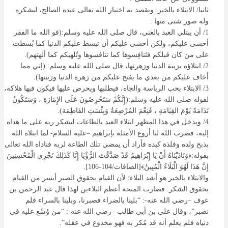
ثانيا/ الابتلاء بالخير: ويقصد به اختبار الله تعالى عبده الصالح، ليشكره
وله صور شتى منها :
1/ أن يبتلى العبد بالغنى، قال صلى الله عليه وسلم:(فو الله ما الفقر
أخشى عليكم، ولكن أخشى عليكم أن تبسط عليكم الدنيا كما بُسطت
على من كان قبلكم فتَنافِسوها كما تنافسوها وتُلهيكم كما ألهتهم).
2/ ابتلاؤه بزينة الدنيا وزهرتها، قال صلى الله عليه وسلم: (إني مما
أخاف عليكم من بعدي ما يفتح عليكم من زهرة الدنيا وزينتها).
3/ الابتلاء بحب الرياسة والجاه، فيطلبها ويحرص عليها فيكون فيها هلاكه،
لقوله صلى الله عليه وسلم:(إِنَّكُمْ سَتَحْرِصُونَ عَلَى الإِمَارَةِ ، وَسَتَكُونُ
نَدَامَةً يَوْمَ القِيَامَةِ ، فَنِعْمَ المُرْضِعَةُ وَبِئْسَتِ الفَاطِمَة).
4/ ويدخل في هذا المظهر ابتلاء العبد بالطاعات ليشكر ربه على ما هداه
إليه، فضرب الله لنا أروع الأمثلة بإبراهيم –عليه السلام- لما ابتلاه الله
بذبح ولده وفلذة كبده فأراد أن يمضي تلك الطاعة لربه فناداه الله تعالى
بقوله:﴿وَنَادَيْنَاهُ أَنْ يَا إِبْرَاهِيمُ قَدْ صَدَّقْتَ الرُّؤْيَا إِنَّا كَذَلِكَ نَجْزِي الْمُحْسِنِينَ
إِنَّ هَذَا لَهُوَ الْبَلَاءُ الْمُبِينُ﴾[الصافات/104-106].
والابتلاء بالخير هو أشد البلاء؛ لأن القيام بحقوق الصبر أيسر من القيام
بحقوق الشكر. فصارت المنحة أعظم البلاءين لهذا قال عبد الرحمن بن
عوف –رضي الله عنه-: “بلينا بالضراء فصبرنا، وبلينا بالسراء فلم
نصبر”، وقال علي بن أبي طالب –رضي الله عنه-: “من وُسِّع عليه في
دنياه فلم يعلم أنه قد مُكر به فهو مخدوع في عقله”.