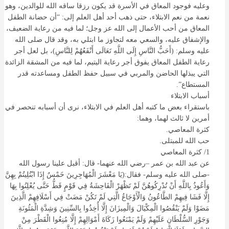
وعليه فوجود المعاق في الأسرة قد يكون رزقا ساقه الله للوالدين، وهو
نعمة من نعم الابتلاء، حتى ذهب أحد أهل العلم إلى: “أن حضانة الطفل
المعاق من أحب الأعمال إلى الله عز وجل؛ لما فيه من رعاية الضعيف،
والإشفاق عليه، والسعي معه لتجاوز ما ابتلي به، وقد قال صلى الله
عليه وسلم: (أَحَبُّ النَّاسِ إِلَى اللَّهِ تَعَالَى أَنْفَعُهُمْ لِلنَّاسِ)، بل لعل أجر
رعاية الطفل المعاق يفوق أجر رعاية اليتيم، لما فيه من المشقة الزائدة
التي يبذلها الحاضن والمربي في سبيل حفظ الطفل ومساعدته قدر
المستطاع”.
أسباب الابتلاء
باستقراء بعض ما كتبه أهل العلم في الابتلاء، نرى أن أسبابه تنحصر في
أمرين لا ثالث لهما، وهما:
كثرة المعاصي.
حب الله للمبتلى.
1/ كثرة المعاصي
عن عبد الله بن عمر –رضي الله عنهما- قال: أقبل علينا رسول الله
-صلى الله عليه وسلم- فقال:(يَا مَعْشَرَ الْمُهَاجِرِينَ خَمْسٌ إِذَا ابْتُلِيتُمْ بِهِنَّ
وَأَعُوذُ بِاللَّهِ أَنْ تُدْرِكُوهُنَّ لَمْ تَظْهَرْ الْفَاحِشَةُ فِي قَوْمٍ قَطُّ حَتَّى يُعْلِنُوا بِهَا
إِلَّا فَشَا فِيهِمْ الطَّاعُونُ وَالْأَوْجَاعُ الَّتِي لَمْ تَكُنْ مَضَتْ فِي أَسْلَافِهِمْ الَّذِينَ
مَضَوْا وَلَمْ يَنْقُصُوا الْمِكْيَالَ وَالْمِيزَانَ إِلَّا أُخِذُوا بِالسِّنِينَ وَشِدَّةِ الْمَئُونَةِ
وَجَوْرِ السُّلْطَانِ عَلَيْهِمْ وَلَمْ يَمْنَعُوا زَكَاةَ أَمْوَالِهِمْ إِلَّا مُنِعُوا الْقَطْرَ مِنْ