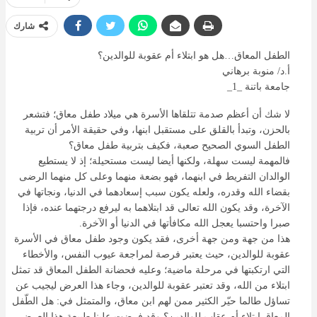
شارك
الطفل المعاق…هل هو ابتلاء أم عقوبة للوالدين؟
أ.د/ منوبة برهاني
جامعة باتنة _1_
لا شك أن أعظم صدمة تتلقاها الأسرة هي ميلاد طفل معاق؛ فتشعر
بالحزن، وتبدأ بالقلق على مستقبل ابنها، وفي حقيقة الأمر أن تربية
الطفل السوي الصحيح صعبة، فكيف بتربية طفل معاق؟
فالمهمة ليست سهلة، ولكنها أيضا ليست مستحيلة؛ إذ لا يستطيع
الوالدان التفريط في ابنهما، فهو بضعة منهما وعلى كل منهما الرضى
بقضاء الله وقدره، ولعله يكون سبب إسعادهما في الدنيا، ونجاتها في
الآخرة، وقد يكون الله تعالى قد ابتلاهما به ليرفع درجتهما عنده، فإذا
صبرا واحتسبا يعجل الله مكافأتها في الدنيا أو الآخرة.
هذا من جهة ومن جهة أخرى، فقد يكون وجود طفل معاق في الأسرة
عقوبة للوالدين، حيث يعتبر فرصة لمراجعة عيوب النفس، والأخطاء
التي ارتكبتها في مرحلة ماضية؛ وعليه فحضانة الطفل المعاق قد تمثل
ابتلاء من الله، وقد تعتبر عقوبة للوالدين، وجاء هذا العرض ليجيب عن
تساؤل طالما حيّر الكثير ممن لهم ابن معاق، والمتمثل في: هل الطّفل
المعاق ابتلاء أم عقاب للوالدين؟ وقد فرضت علينا طبيعة هذا العرض