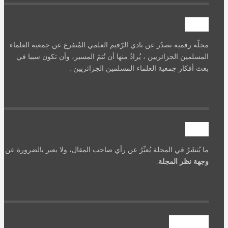
آصرة
مجلّة رقمية تصدُر عن نادي الرّقيم العلمي المُتفرع عن جمعية العلماء
المسلمين الجزائريين ، يُرادُ منها أن تُتمّ المسير، وأن تكون سببا في
بعث أفكار جمعية العلماء المسلمين الجزائريين .
تنويه
ما يُنشَرُ في المجلة يُعبِّرُ عن رأي صاحب المقال، ولا يعبر بالضرورة عن
وجهة نظر المجلة
.
عداد الزوار