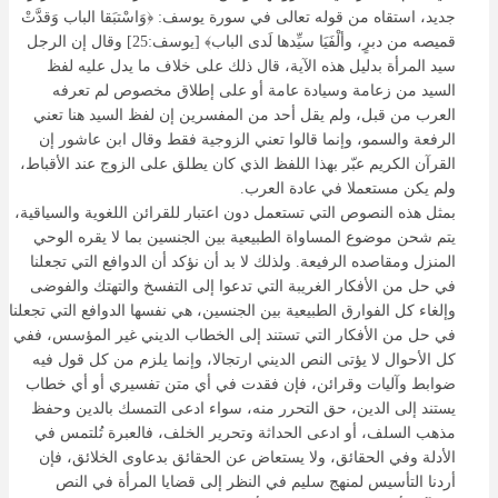
جديد، استقاه من قوله تعالى في سورة يوسف: ﴿وَاسْتبَقا الباب وَقدَّتْ
قميصه من دبرٍ، وألْفَيَا سيِّدها لَدى الباب﴾ [يوسف:25] وقال إن الرجل
سيد المرأة بدليل هذه الآية، قال ذلك على خلاف ما يدل عليه لفظ
السيد من زعامة وسيادة عامة أو على إطلاق مخصوص لم تعرفه
العرب من قبل، ولم يقل أحد من المفسرين إن لفظ السيد هنا تعني
الرفعة والسمو، وإنما قالوا تعني الزوجية فقط وقال ابن عاشور إن
القرآن الكريم عبّر بهذا اللفظ الذي كان يطلق على الزوج عند الأقباط،
ولم يكن مستعملا في عادة العرب.
بمثل هذه النصوص التي تستعمل دون اعتبار للقرائن اللغوية والسياقية،
يتم شحن موضوع المساواة الطبيعية بين الجنسين بما لا يقره الوحي
المنزل ومقاصده الرفيعة. ولذلك لا بد أن نؤكد أن الدوافع التي تجعلنا
في حل من الأفكار الغريبة التي تدعوا إلى التفسخ والتهتك والفوضى
وإلغاء كل الفوارق الطبيعية بين الجنسين، هي نفسها الدوافع التي تجعلنا
في حل من الأفكار التي تستند إلى الخطاب الديني غير المؤسس، ففي
كل الأحوال لا يؤتى النص الديني ارتجالا، وإنما يلزم من كل قول فيه
ضوابط وآليات وقرائن، فإن فقدت في أي متن تفسيري أو أي خطاب
يستند إلى الدين، حق التحرر منه، سواء ادعى التمسك بالدين وحفظ
مذهب السلف، أو ادعى الحداثة وتحرير الخلف، فالعبرة تُلتمس في
الأدلة وفي الحقائق، ولا يستعاض عن الحقائق بدعاوى الخلائق، فإن
أردنا التأسيس لمنهج سليم في النظر إلى قضايا المرأة في النص