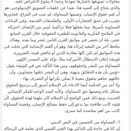
محاولات تسويقها باعتبارها نموذجا وحيدا لا يسُوغ الاعتراض عليه.
والذي يحتاج إلى التنبيه هنا، بعيدا عن خلفيات التسويق الإيديولوجي، هو
أن قيم حقوق الإنسان، وضمنها المساواة، لم تنبت في الفراغ، فجذورها
تضرب في عمق الحضارات الأولى، والفلسفات القديمة، وفي الديانات
السماوية بأسرها. مما يجعلها فعلا تراكميا، ليس من الإنصاف اختزاله
في الملامح الفكرية والقانونية للطفرة الحقوقية خلال القرن السابع
عشر، بلهَ أن تحصر في مواثيق القرن الثامن عشر وما بعده. وهناك
ملحظ آخر من المفيد إيرادُه هنا، وهو أن القيم الإنسانية التي تجلت في
هذه المواثيق لم تكن كلها معادية للدين أو تناقض قيمه بالضرورة،
فوثيقة إعلان الاستقلال الأميركية مثلا، تؤكد على المصدر الإلهي
للمساواة بين البشر ولحقوقهم، ومن هذا التأكيد نص في الوثيقة يقول:
«نؤمن بأن هذه الحقائق بديهية، وهي أن البشر خلقوا متساوين، وأن
خالقهم حباهم بحقوق معينة لا يمكن نكرانها أو التصرف بها«.
ولا أجد من الحكمة أيضا الادعاء بأن الإسلام أسبق إلى ترسيخ الحقوق
بشكل عام وضمنها حق المساواة، وكأنه المدد الوحيد للفكر الإنساني
الحديث، ومع ذلك فمن الواضح أن الإسلام كان ملهما لهذه الحقوق، لأن
قِيَمَه كانت طافحة بما يدعو إلى حفظ مصالح الإنسان، وقضية المساواة
كانت من أهم مقاصده كما سنرى.
3- المساواة بين الجنسين في النص الديني.
إن كنا في حاجة إلى التذكير بهذا الغنى القيمي الذي نعلمه في الرسالة