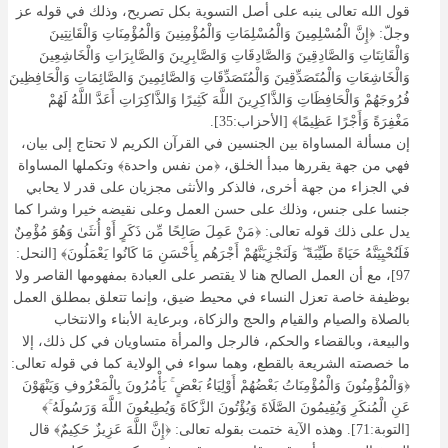
قول الله تعالى ينبه على أصل التسوية بكل تصريح، وذلك في قوله عز
وجلّ: ﴿إِنَّ الْمُسْلِمِينَ وَالْمُسْلِمَاتِ وَالْمُؤْمِنِينَ وَالْمُؤْمِنَاتِ وَالْقَانِتِينَ
وَالْقَانِتَاتِ وَالصَّادِقِينَ وَالصَّادِقَاتِ وَالصَّابِرِينَ وَالصَّابِرَاتِ وَالْخَاشِعِينَ
وَالْخَاشِعَاتِ وَالْمُتَصَدِّقِينَ وَالْمُتَصَدِّقَاتِ وَالصَّائِمِينَ وَالصَّائِمَاتِ وَالْحَافِظِينَ
فُرُوجَهُمْ وَالْحَافِظَاتِ وَالذَّاكِرِينَ اللَّهَ كَثِيرًا وَالذَّاكِرَاتِ أَعَدَّ اللَّهُ لَهُمْ
مَغْفِرَةً وَأَجْرًا عَظِيمًا﴾ [الأحزاب:35].
إن مسألة المساواة بين الجنسين في القرآن الكريم لا تحتاج إلى بيان،
فهي من جهة يقررها مبدأ الخلق، ﴿من نفس واحدة﴾ وتكملها المساواة
في الجزاء من جهة أخرى، فالذكر والأنثى مجزيان على قدر لا يحابي
جنسا على جنس، وذلك على حسن العمل وعلى نقيضه خيرا وشرا كما
يدل على ذلك قوله تعالى: ﴿مَنْ عَمِلَ صَالِحًا مِّن ذَكَرٍ أَوْ أُنثَىٰ وَهُوَ مُؤْمِنٌ
فَلَنُحْيِيَنَّهُ حَيَاةً طَيِّبَةً ۖ وَلَنَجْزِيَنَّهُمْ أَجْرَهُم بِأَحْسَنِ مَا كَانُوا يَعْمَلُونَ﴾ [النحل:
97]، مع أن العمل الصالح هنا لا يقتصر على العبادة بمفهومها القاصر ولا
بوظيفة خاصة تعزل النساء في محيط ضيق، وإنما تتعلق بمطلق العمل
بالصلاة والصيام والقيام والحج والزكاة، وبرعاية الأبناء والانتخاب
والبيعة، وبالقضاء والحكم، فالرجل والمرأة متساويان في كل ذلك، إلا
ما خصصته الشريعة بالقطع، وهما سواء في الولاية كما في قوله تعالى:
﴿وَالْمُؤْمِنُونَ وَالْمُؤْمِنَاتُ بَعْضُهُمْ أَوْلِيَاءُ بَعْضٍ ۚ يَأْمُرُونَ بِالْمَعْرُوفِ وَيَنْهَوْنَ
عَنِ الْمُنكَرِ وَيُقِيمُونَ الصَّلَاةَ وَيُؤْتُونَ الزَّكَاةَ وَيُطِيعُونَ اللَّهَ وَرَسُولَهُ ۚ﴾
[التوبة:71]. وهذه الآية ختمت بقوله تعالى: ﴿إِنَّ اللَّهَ عَزِيزٌ حَكِيمٌ﴾ قال