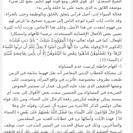
الشيخ السعدي: أي: قوي قاهر، ومع قوته فهو حكيم، يضع كل شيء
موضعه اللائق به الذي يحمد على ما خلقه وأمر به».
فحالة السواء إذن، أصل قرآني يتعلق بالخَلق وبالوظيفة وحتى بالجزاء،
وقد جاءت آيات كثيرة لتوجه الناس إلى ضرورة تصحيح ما عَرض لهم
من فهوم ابتعدت عن هذا الأصل، وعلى هذا الأساس، وردت آيات كثيرة
تشين بعض الأفعال الإقصائية المستحدثة، ترشيدا للأفهام واستنكارا
للفِعال، كما في قوله تعالى:﴿وَإِذَا الْمَوْؤُودَةُ سُئِلَتْ * بِأَيِّ ذَنبٍ قُتِلَتْ﴾
[التكوير:8-9]وقوله تعالى: ﴿يَا أَيُّهَا الَّذِينَ آمَنُوا لَا يَحِلُّ لَكُمْ أَن تَرِثُوا النِّسَاءَ
كَرْهًا ۖ وَلَا تَعْضُلُوهُنَّ لِتَذْهَبُوا بِبَعْضِ مَا آتَيْتُمُوهُنَّ إِلَّا أَن يَأْتِينَ بِفَاحِشَةٍ مُّبَيِّنَةٍ
ۚ﴾ [النساء:19].
5- أفهام خاطئة كرست عدم المساواة.
إن مشكلة الخطاب الديني المعاصر أنه نقل فهوما سابقة في الزمن
طبعت بظروف مخصوصة، فأثرت في واقع المرأة، وشوشت على
وضعها الحقيقي الذي شدد عليه التنزيل، فبدل أن تستثمر النصوص
الصريحة في المساواة بين الجنسين سعت بعض الأقوال إلى بحث أي
مستند يمكن توظيفه لتكريس رفعة الرجال على النساء، ومن ذلك قوله
تعالى ﴿وليس الذكر كالأنثى﴾ من سورة آل عمران، وقوله جل وعلا:
﴿الرِّجَالُ قَوَّامُونَ عَلَى النِّسَاءِ بِمَا فَضَّلَ اللَّهُ بَعْضَهُمْ عَلَىٰ بَعْضٍ ﴾ [النساء:
34]. فهذه الآيات وأمثالها ترد في خطابات العديد من المتقدمين
والمتأخرين، وذلك في سياق الحديث عن التمييز المـُدعى، حيث توظف
لترسيخ أفضلية الرجل على المرأة، دون أن تقوم على ذلك أدلة قاطعة،