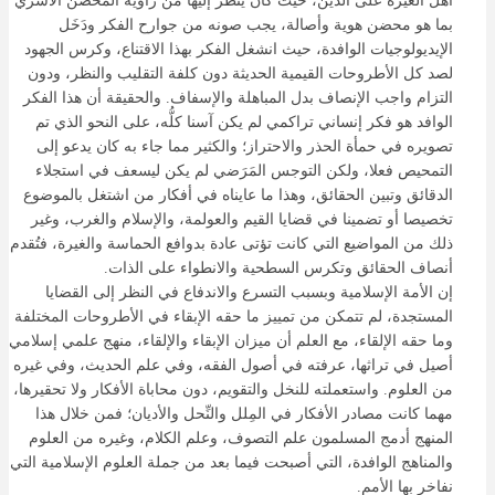
أهل الغيرة على الدين، حيث كان يُنظر إليها من زاوية المحضن الأسري
بما هو محضن هوية وأصالة، يجب صونه من جوارح الفكر ودَخَل
الإيديولوجيات الوافدة، حيث انشغل الفكر بهذا الاقتناع، وكرس الجهود
لصد كل الأطروحات القيمية الحديثة دون كلفة التقليب والنظر، ودون
التزام واجب الإنصاف بدل المباهلة والإسفاف. والحقيقة أن هذا الفكر
الوافد هو فكر إنساني تراكمي لم يكن آسنا كلُّه، على النحو الذي تم
تصويره في حمأة الحذر والاحتراز؛ والكثير مما جاء به كان يدعو إلى
التمحيص فعلا، ولكن التوجس المَرَضي لم يكن ليسعف في استجلاء
الدقائق وتبين الحقائق، وهذا ما عايناه في أفكار من اشتغل بالموضوع
تخصيصا أو تضمينا في قضايا القيم والعولمة، والإسلام والغرب، وغير
ذلك من المواضيع التي كانت تؤتى عادة بدوافع الحماسة والغيرة، فتُقدم
أنصاف الحقائق وتكرس السطحية والانطواء على الذات.
إن الأمة الإسلامية وبسبب التسرع والاندفاع في النظر إلى القضايا
المستجدة، لم تتمكن من تمييز ما حقه الإبقاء في الأطروحات المختلفة
وما حقه الإلقاء، مع العلم أن ميزان الإبقاء والإلقاء، منهج علمي إسلامي
أصيل في تراثها، عرفته في أصول الفقه، وفي علم الحديث، وفي غيره
من العلوم. واستعملته للنخل والتقويم، دون محاباة الأفكار ولا تحقيرها،
مهما كانت مصادر الأفكار في المِلل والنِّحل والأديان؛ فمن خلال هذا
المنهج أدمج المسلمون علم التصوف، وعلم الكلام، وغيره من العلوم
والمناهج الوافدة، التي أصبحت فيما بعد من جملة العلوم الإسلامية التي
نفاخر بها الأمم.