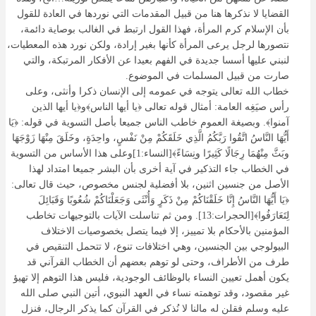
القضايا لا نذكرها هنا من قبيل المقدمات التي نوردها في العادة للقول
بأن الإسلام كرم المرأة، فهذا القول ارتبط في الغالب بوصاية دائمة،
نتصورها لرجل يرعى المرأة كأنها بغير إرادة، ولكن نورد هذه المعطيات،
لنبني عليها أسسا جديدة في الفهم بعيدا عن الأفكار المرتبكة، والتي
صارت من قبيل المسلمات في الموضوع.
خطاب الله تعالى يتوجه في عمومه إلى الإنسان ذكرا وأنثى، وعلى
رأس صيَغِه العامة: أمثال قوله تعالى ﴿يا أيها الناس﴾و﴿يا أيها الذين
آمنوا﴾. وبصيغة العموم خاطب الناس جميعا بأصل التسوية في قوله: ﴿يَا
أَيُّهَا النَّاسُ اتَّقُوا رَبَّكُمُ الَّذِي خَلَقَكُمْ مِنْ نَفْسٍ، واحِدَةٍ، وخَلَقَ مِنْهَا زَوْجَهَا
وبَثَّ مِنْهُمَا رِجَالًا كَثِيرًا ونِسَاءً﴾[النساء:1]وعلى هذا الأساس من التسوية
في الخطاب جاء التذكير في آية أخرى بأن البشر جميعا امتداد لهذا
الأصل من جنسين اثنين، بلا أفضلية لجنس مخصوص، حيث قال تعالى:
﴿يَا أَيُّهَا النَّاسُ إِنَّا خَلَقْنَاكُمْ مِنْ ذَكَرٍ وَأُنْثَى وَجَعَلْنَاكُمْ شُعُوبًا وَقَبَائِلَ
لِتَعَارَفُوا﴾[الحجرات:13]. ومن ثم تناسلت الآيات بالتوجيهات تخاطب
المؤمنين بالأحكام بلا تمييز، إلا فيما يتصل بخصوصيات الاختلاف
البيولوجي بين الجنسين، وهي اختلافات تنوع، لا تتحمل التنقيص في
طرف من الأطراف، وحتى لو توهم بعضهم أن الخطاب القرآني قد
يكون أهمل تعيين النساء بالوظائف الوجودية، فليس هذا التوهم إلا تهيؤ
غير مقصود، وقد توهمته نساء في العهد النبوي، أتين النبي صلى الله
عليه وسلم فقلن له مالنا لا نُذكر في القرآن كما يذكر الرجال، فنزل