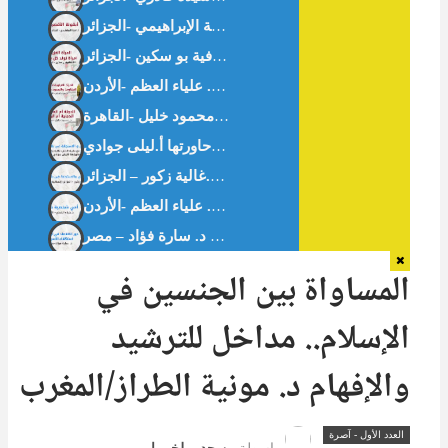
أيقونةُ الأَقصَى – أ.آمنة الإبراهيمي -الجزائر –
بين التحدي والاستجابة في بلاد المهجر – حوار مع -غالية زكور-أخصائية القلب. حاورتها أ.ليلى جوادي
بين التحدي والاستجابة في بلاد المهجر -د.غالية زكور – الجزائر
أمي شخصية صعبة – د. علياء العظم -الأردن-
المساواة بين الجنسين في
الإسلام.. مداخل للترشيد
والإفهام د. مونية الطراز/المغرب
العدد الأول - آصرة