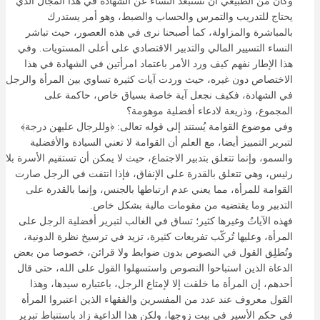
وكان من الطبيعي أن تستبعد النساء عن الشهادة في هذا المجال الذي
يحتاج للتدريب والتمرس والحساب والضبط، وهو أمر يستدرك
بالمباشرة والمزاولة، كما أصبحنا نرى في هذه العصور، حيث تباشر
النساء التسيير المالي والتدبير الاقتصادي على أعلى المستويات. وفي
هذا الإطار نفهم كيف ورد الأمر باعتماد امرأتين في الشهادة في هذا
الاختصاص دون غيره، حيث وردت آيات كثيرة تساوي بين المرأة والرجل
في الشهادة، فكيف نجعل آية خاصة بسياق خاص، حاكمة على
المجموع، وذريعة لادعاء أفضلية موهومة؟
وفي موضوع القوامة يُستند إلى قوله تعالى: ﴿وللرجال عليهن درجة﴾
لتبرير التمييز أيضا، مع العلم أن القوامة لا تعني السيادة والأفضلية
والسمو، وإنما تتعلق بتدبير الاجتماع، حيث لا يمكن أن تستقيم الأسرة بلا
رئيس، وهي تتعلق بالقدرة على الإنفاق، فإذا انتفت في الرجل صارت
القوامة للمرأة، مما يعني عدم ارتباطها بالجنس، وإنما بالقدرة على
التدبير وما يقتضيه من مقومات مالية بشكل خاص.
فهذه الآياتُ وغيرها كثير؛ تساق في الغالب لتبرير أفضلية الرجل على
المرأة، وعليها تُركّب تفريعات كثيرة، تزيد في ترسيخ نظرة الدونية،
وتُطلِق القول في النصوص بدون ضوابط ولا قرائن، خصوصا من بعض
الدعاة الذين استباحوا النصوص واستسهلوا القول على الله، حتى قال
أحدهم، إن المرأة ما خلقت إلا لإمتاع الرجل، باعتباره سيدها، وهذا
القول معروف عند عدد من المفسرين والفقهاء الذين اعتبروا المرأة
في حكم الأسير في بيت زوجها، ولكن هذا الداعية زاد باستنباط تبرير