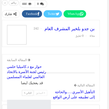
رباني
د
444
0
Facebook
Twitter
WhatsApp
شارك
طباعة
البريد الإلكتروني
بن جدو بلخير المشرف العام
242
مقالة
0 تعليق
المقالة السابقة
حوار مع د.كاميليا حلمي
رئيس لجنة الأسرة بالاتحاد
العالمي لعلماء المسلمين
قد يعجبك ايضا
المقالة التالية
التأهيل الأسري…..والحاجة
السابق
التالي
إلى تطبيقه على أرض الواقع