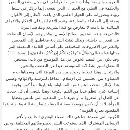
التغريب والهيمنة، ولذلك حضرت العواطف في محل يقتضي التمعن
والحكمة في النظر، مع العلم أن الدين نفسه، إنما يرتكز في بسط
رؤيته وتصوراته على الحوار العلمي الذي يلفت الأنظار إلى الأغوار،
ويجنح إلى المجادلة والمقارعة، وعدم الاعتراض على الأفكار والأعراف
السائدة، ما دامت لا تتعارض مع كنه الشريعة ومقاصد التنزيل.
فالشريعة جاءت لتحقيق مصالح الإنسان، وقد يتوهم الإنسان المصلحة
في تقديرات خاطئة، ولذلك لَفتَتْ الشريعة مخاطبيها إلى التمحيص
والنظر في الأطروحات المختلفة، على أساس القاعدة المنصفة التي
يمثلها قوله تعالى: ﴿قُلْ هَاتُوا بُرْهَانَكُمْ إِن كُنتُمْ صَادِقِينَ﴾ [البقرة، 111].
وقد يكون من المفيد الخوض في هذا الموضوع من باب التمحيص
المتعقل لسبر إشكالاته الملتبسة، بعيدا عن التعصب والتخوين
والارتجال، وهذا فعلا ما رجوناه من هذه الورقة التي وسمناها ب «
المساواة بين الجنسين في الإسلام.. مداخل للترشيد والإفهام» وضمن
هذا الإطار سنتحدث عن قضية المساواة، باعتبارها مبدأ كونيا وقيمة
إنسانية كبرى تنظُم عددا من القيم الكونية؛ وهذا يقتضي أن كل حديث
عن العدل أو المعروف، أو غيرهما من المفاهيم التي تلتبس بقضايا
المرأة، لا بد أن يكون موصولا بقضية المساواة بطريقة آلية وعفوية. فما
المقصود بعبارة الكونية؟
الكونية التي نقصدها هنا هي ذاك الفضاء البشري الجامع، والأفق
الإنساني المشترك، الذي يستوعب البشر بخصوصيّاتهم المختلفة، وحين
نتحدث عن القيم من حيث انتمائها الكوني، فإن ذلك يستبعد خلفية