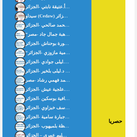
“سيداو” وتكريس علمنة الأسرة – أ.سامية مازوزي -الجزائر-
حصريا
العمل الخيري في غززة . د.سليم عمري – الجزائر-