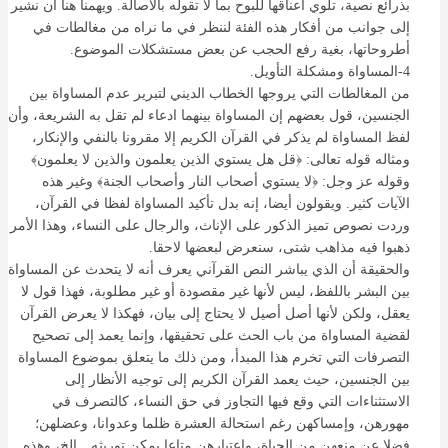
بذرائع نصية، تلوي أعناقها للبوح بما لا تقوله بالأصالة. ويهمنا هنا أن نشير
إلى جوانب من أفكار هذه الفئة لننظر في ما نراه من مغالطات في
أطروحاتها، بغية رفع الحجب عن بعض مستشكلات الموضوع.
4-المساواة ومشكلة التأويل.
من المغالطات التي يروجها الخطاب الديني لتبرير عدم المساواة بين
الجنسين، قول بعضهم إن المساواة بينهما ادعاء لم تقل به الشريعة، وأن
لفظ المساواة لم يذكر في القرآن الكريم إلا مقرونا بالنفي والإنكار،
ومثاله قوله تعالى: ﴿قل هل يستوي الذين يعلمون والذين لا يعلمون﴾
وقوله عز وجل: ﴿لا يستوي أصحاب النار وأصحاب الجنة﴾ وغير هذه
الآيات كثير. ويقولون أيضا، إنه بدل تأكيد المساواة لفظا في القرآن،
وردت نصوص تميز الذكور على الإناث، والرجال على النساء، وهذا الأمر
ذهبوا فيه مذاهب شتى، سنعرض لبعضها لاحقا.
والحقيقة أن الذي يباشر النص القرآني يعرف أنه لا يتحدث عن المساواة
بين البشر باللفظ، ليس لأنها غير مقصودة أو غير مطلوبة، فهذا قول لا
يعقل، ولكن لأنها أصل أصيل لا يحتاج إلى بيان، فهكذا لا يعرض القرآن
لقضية المساواة من باب الحث على تحقيقها، وإنما يعمد إلى تصحيح
التصرفات التي تخرم هذا المبدأ، ومن ذلك ما يتعلق بموضوع المساواة
بين الجنسين، حيث يعمد القرآن الكريم إلى توجيه الأنظار إلى
الاستثناءات التي وقع فيها التجاوز في حق النساء، كالتصرف في
مهورهن، وإمساكهن رغم استحالة العشرة ظلما وعدوانا، وعضلهن؛
فضلا عن منعهن من الحياة، واعتبارهن متاعا يمكن توريثه…الخ، وهذه