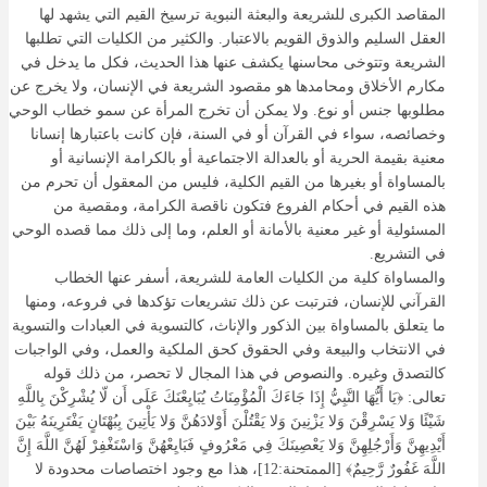
المقاصد الكبرى للشريعة والبعثة النبوية ترسيخ القيم التي يشهد لها
العقل السليم والذوق القويم بالاعتبار. والكثير من الكليات التي تطلبها
الشريعة وتتوخى محاسنها يكشف عنها هذا الحديث، فكل ما يدخل في
مكارم الأخلاق ومحامدها هو مقصود الشريعة في الإنسان، ولا يخرج عن
مطلوبها جنس أو نوع. ولا يمكن أن تخرج المرأة عن سمو خطاب الوحي
وخصائصه، سواء في القرآن أو في السنة، فإن كانت باعتبارها إنسانا
معنية بقيمة الحرية أو بالعدالة الاجتماعية أو بالكرامة الإنسانية أو
بالمساواة أو بغيرها من القيم الكلية، فليس من المعقول أن تحرم من
هذه القيم في أحكام الفروع فتكون ناقصة الكرامة، ومقصية من
المسئولية أو غير معنية بالأمانة أو العلم، وما إلى ذلك مما قصده الوحي
في التشريع.
والمساواة كلية من الكليات العامة للشريعة، أسفر عنها الخطاب
القرآني للإنسان، فترتبت عن ذلك تشريعات تؤكدها في فروعه، ومنها
ما يتعلق بالمساواة بين الذكور والإناث، كالتسوية في العبادات والتسوية
في الانتخاب والبيعة وفي الحقوق كحق الملكية والعمل، وفي الواجبات
كالتصدق وغيره. والنصوص في هذا المجال لا تحصر، من ذلك قوله
تعالى: ﴿يَا أَيُّهَا النَّبِيُّ إِذَا جَاءَكَ الْمُؤْمِنَاتُ يُبَايِعْنَكَ عَلَى أَن لّا يُشْرِكْنَ بِاللَّهِ
شَيْئًا وَلا يَسْرِقْنَ وَلا يَزْنِينَ وَلا يَقْتُلْنَ أَوْلادَهُنَّ وَلا يَأْتِينَ بِبُهْتَانٍ يَفْتَرِينَهُ بَيْنَ
أَيْدِيهِنَّ وَأَرْجُلِهِنَّ وَلا يَعْصِينَكَ فِي مَعْرُوفٍ فَبَايِعْهُنَّ وَاسْتَغْفِرْ لَهُنَّ اللَّهَ إِنَّ
اللَّهَ غَفُورٌ رَّحِيمٌ﴾ [الممتحنة:12]، هذا مع وجود اختصاصات محدودة لا