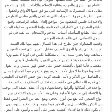
التقاطع بين الشرق والغرب، وثنائية الإسلام والإلحاد … إلخ، ويستحضر
مقابل ذلك، المشتركات الإنسانية التي تتوافق عليها الأذواق والعقول،
بغض النظر عن فروع التصورات التي قد تنحى بالقيم مناحي التعارض
والاختلاف؛ فليس المقصود من التوافق إلغاء العقائد الراسخة، وقمع
الطبائع المتجذرة في الأطراف المختلفة، وإنما المقصود محاولة البحث
في تلك الطبائع المتأصلة أسباب التلاحم والانسجام، بما يفيد في لم
الشمل الإنساني، في عالم طبعته الفوضى.
وقضية المساواة حين تطرح في هذا السياق، نفهم منها تلك القيمة
الإنسانية التي يقبلها الذوق السليم، مقابل التمييز الذي تمجه النفوس
بالبداهة، وهنا يجدر التنبيه إلى أن مشكلتنا تكمن في كوننا لا نقيم وزنا
للدلالات الاصطلاحية؛ فالتمايز لا يعني التمييز، والتفاضل لا يعني
التفضيل. فأما القول بأفضلية جنس على جنس فهو التمييز، وأما القول
بتفاضلهما فهذا ما لا قِبل لأحد بإنكاره، وهو لا يخرم مبدأ المساواة بحال.
إن التفاضل بين الذكر والأنثى طبيعة كونية، من جنس الاختلاف الطبيعي
الذي قدره الله تعالى في خلقه، حيث تختلف الأصناف ذات الطبيعة
الواحدة في أشكالها وألوانها وخصائصها، دون أن تفقد الصفة التي توجب
لها الانتماء إلى طبيعتها الأصلية. وعلى هذا الأساس يقع الاختلاف بين
أنواع الشجر، كما يقع بين أنواع الحجر، ويقع أيضا بين البشر؛ ليس فقط
بين الذكور والإناث، بل بين الذكور فيما بينهم، والإناث فيما بينهم، دون
أن يكون ذلك داعيا لادعاء أفضلية بصير على أعمى، وأسود على أبيض،