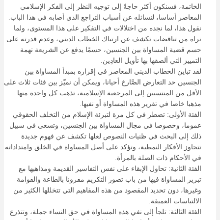
الخاتمة، فسنكون أكثر حاجةً إلى توجيه النظر إلى الفكر الإسلامي
المعاصر أساسا، لنسائله عن أسباب التراجع الذي أصابه في هذا الباب.
نقول هذا، لما نجده من اختلالات في التفكير على هذا المستوى، ولما
نراه من تناقضات تكشف عن ارتباك الخطاب الديني، وعدم قدرته على
حسم قضية المساواة بين الجنسين، حسمًا يدفع عن الشريعة تهمة
التمييز التي ألصقها بها تأويل العادِين.
لقد تباين الخطاب الديني المعاصر في إقراره بمبدأ المساواة بين
الجنسين حد التعارض الصَّارخ أحيانا، ويمكن أن نميّز بين فئات ثلاث على
الأقل من المنتسبين إلى المرجعية الإسلامية، تذهب كل واحدة منها
مذهبا خاصا في تقرير هذه المساواة أو نفيها.
الفئة الأولى: تضطر في كل مرة لتبرئة الإسلام من التخلف الحقوقي
عموما، وخصوصا في مجال المساواة بين الجنسين، وتسعى في سبيل
ذلك إلى البحث في ظنيات النصوص لعلها تكشف عن فهوم جديدة
تتجاوز الأفكار النمطية، وتؤكد على أصل المساواة في الخلق وامتداداته
في الأحكام ذات الصلة بالمرأة.
الفئة الثانية: تحاول الإبقاء على نفس التفاسير القديمة ومذاهبها مع
تبرير المساواة فيها من باب تصور التكريم مقرونا بالطاعة والقوامة
وغيرها، دون تحديد المقصود من هذه المفاهيم التي تتخللها الكثير من
الالتباسات العميقة.
الفئة الثالثة: تلجأ إلى نفي هذه المساواة في حق النساء جملة، وتتذرع