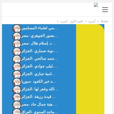
Home
آصرة
العدد الأول - آصرة
حوار مع د.كاميليا حلمي رئيس لجنة الأسرة بالاتحاد العالمي لعلماء المسلمين
فقه المسافة الآمنة: براءة الذمة في صلة الرحم المؤذية د. فداء منصور الجوهري- مصر
هاجر عليها السَّلام وإدارة البلاء – د.نونة صماري -الجزائر-
ما لا يُقال في العلاقات الزوجية رحلة في نفسية الرجل – د.سمية محمد صالحي -الجزائر
نفسية الطفل صنم التربية الحديثة -أ.بن قيدة رزيقة -الجزائر-