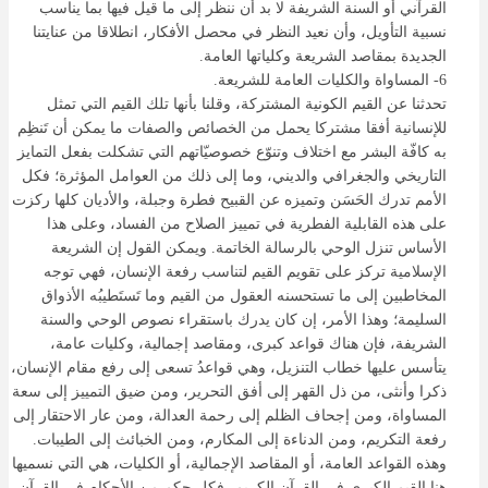
القرآني أو السنة الشريفة لا بد أن ننظر إلى ما قيل فيها بما يناسب
نسبية التأويل، وأن نعيد النظر في محصل الأفكار، انطلاقا من عنايتنا
الجديدة بمقاصد الشريعة وكلياتها العامة.
6- المساواة والكليات العامة للشريعة.
تحدثنا عن القيم الكونية المشتركة، وقلنا بأنها تلك القيم التي تمثل
للإنسانية أفقا مشتركا يحمل من الخصائص والصفات ما يمكن أن تَنظِم
به كافّة البشر مع اختلاف وتنوّع خصوصيّاتهم التي تشكلت بفعل التمايز
التاريخي والجغرافي والديني، وما إلى ذلك من العوامل المؤثرة؛ فكل
الأمم تدرك الحَسَن وتميزه عن القبيح فطرة وجبلة، والأديان كلها ركزت
على هذه القابلية الفطرية في تمييز الصلاح من الفساد، وعلى هذا
الأساس تنزل الوحي بالرسالة الخاتمة. ويمكن القول إن الشريعة
الإسلامية تركز على تقويم القيم لتناسب رفعة الإنسان، فهي توجه
المخاطبين إلى ما تستحسنه العقول من القيم وما تَستَطيبُه الأذواق
السليمة؛ وهذا الأمر، إن كان يدرك باستقراء نصوص الوحي والسنة
الشريفة، فإن هناك قواعد كبرى، ومقاصد إجمالية، وكليات عامة،
يتأسس عليها خطاب التنزيل، وهي قواعدُ تسعى إلى رفع مقام الإنسان،
ذكرا وأنثى، من ذل القهر إلى أفق التحرير، ومن ضيق التمييز إلى سعة
المساواة، ومن إجحاف الظلم إلى رحمة العدالة، ومن عار الاحتقار إلى
رفعة التكريم، ومن الدناءة إلى المكارم، ومن الخبائث إلى الطيبات.
وهذه القواعد العامة، أو المقاصد الإجمالية، أو الكليات، هي التي نسميها
هنا القيم الكبرى في القرآن الكريم، فكل حكم من الأحكام في القرآن