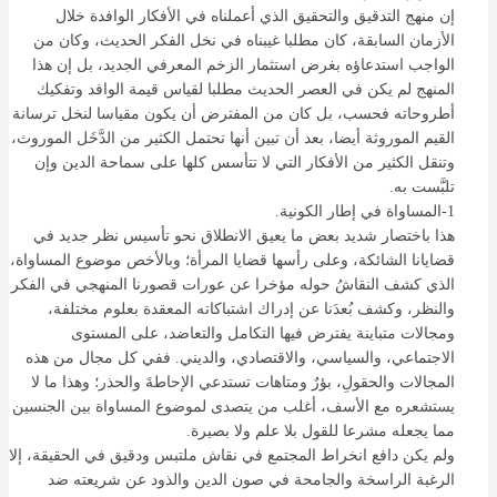
إن منهج التدقيق والتحقيق الذي أعملناه في الأفكار الوافدة خلال
الأزمان السابقة، كان مطلبا غيبناه في نخل الفكر الحديث، وكان من
الواجب استدعاؤه بغرض استثمار الزخم المعرفي الجديد، بل إن هذا
المنهج لم يكن في العصر الحديث مطلبا لقياس قيمة الوافد وتفكيك
أطروحاته فحسب، بل كان من المفترض أن يكون مقياسا لنخل ترسانة
القيم الموروثة أيضا، بعد أن تبين أنها تحتمل الكثير من الدَّخَل الموروث،
وتنقل الكثير من الأفكار التي لا تتأسس كلها على سماحة الدين وإن
تلبَّست به.
1-المساواة في إطار الكونية.
هذا باختصار شديد بعض ما يعيق الانطلاق نحو تأسيس نظر جديد في
قضايانا الشائكة، وعلى رأسها قضايا المرأة؛ وبالأخص موضوع المساواة،
الذي كشف النقاشُ حوله مؤخرا عن عورات قصورنا المنهجي في الفكر
والنظر، وكشف بُعدَنا عن إدراك اشتباكاته المعقدة بعلوم مختلفة،
ومجالات متباينة يفترض فيها التكامل والتعاضد، على المستوى
الاجتماعي، والسياسي، والاقتصادي، والديني. ففي كل مجال من هذه
المجالات والحقولِ، بؤرٌ ومتاهات تستدعي الإحاطةَ والحذر؛ وهذا ما لا
يستشعره مع الأسف، أغلب من يتصدى لموضوع المساواة بين الجنسين
مما يجعله مشرعا للقول بلا علم ولا بصيرة.
ولم يكن دافع انخراط المجتمع في نقاش ملتبس ودقيق في الحقيقة، إلا
الرغبة الراسخة والجامحة في صون الدين والذود عن شريعته ضد