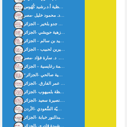
في معنى الحافظية أ.د.رشيد كُهُوس
ى -خواطر من القرآن- د.زهية حويشي -الجزائر-
أزهار على حواف غزّة – أ.عبدالنور خبابة -الجزائر-
غثاء السيل – أ.رشيدة قادري -الجزائر-