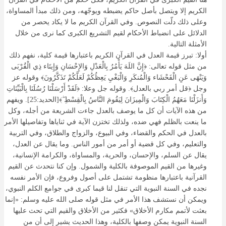
الكريم إلا ويتصل بأصل حاكم يضبطه ويوجّهه، ومن ذلك مبدأ المساواة،
وعلى ذلك دلّت النصوص. وفي القرآن الكريم ما لا يكاد يحصر من
الدلائل على انضباط الأحكام لقيم التشريع الكبرى كما نرى من خلال
الأمثلة التالية.
أولا: تبرز قيمة العدل في القرآن الكريم باعتبارها قيمة كلية، نفهم ذلك
من مثل قوله تعالى: ﴿إِنَّ اللَهَ يَأْمُرُ بِالْعَدْلِ وَالإِحْسَانِ وَإِيتَاء ذِي الْقُرْبَى
وَيَنْهَى عَنِ الْفَحْشَاء وَالْمُنكَرِ وَالْبَغْيِ يَعِظُكُمْ لَعَلَّكُمْ تَذَكَّرُونَ﴾ وقوله عز
وجل ﴿قل أمر ربي بالعدل﴾. وقوله جل وعلا: ﴿لَقَدْ أَرْسَلْنَا رُسُلَنَا بِالْبَيِّنَاتِ
وَأَنزَلْنَا مَعَهُمُ الْكِتَابَ وَالْمِيزَانَ لِيَقُومَ النَّاسُ بِالْقِسْطِ ۖ﴾[الحديد:25]. ويفهم
من هذه الآيات أن كل ما يوصف بالعدل جاءت الشريعة من أجله، وكل
ما ينعت بالظلم فهي ضده، ولذلك تختزن الآية في ثناياها وتفاصيلها الأمر
بالعدل في الحكم والقضاء، وفي البيوع، والزواج والطلاق، وفي التربية
والتعليم، وفي كل قضية أو أمر من أمور الناس. وما يقال عن العدل،
يقال عن السلم، والإحسان، والحرية، والمساواة، والكرامة الإنسانية،
وغيرها من القيم الموصوفة بالكلية والشمول. وإن كنا نتحدث عن القيم
القرآنية باعتبارها منظومة تشتمل على أصول وفروع، فإن الأمر نفسه
نجده في السنة النبوية التي تنقل لنا قيما كبرى في جوامع الكلم النبوي،
ويمكن أن نستشف هذا الأمر في مثل قوله صلى الله عليه وسلم: «إنما
بعثت لأتمم مكارم الأخلاق» فكثير من الأخلاق والقيم التي تحث عليها
السنة النبوية يمكن وصفها بالكلية، وهذا الحديث يشير إلى أن من