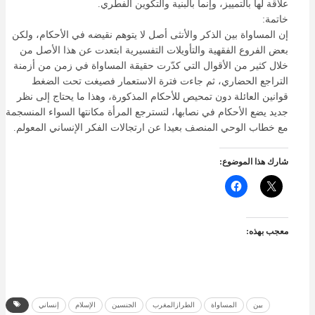
علاقة لها بالتمييز، وإنما بالبنية والتكوين الفطري.
خاتمة:
إن المساواة بين الذكر والأنثى أصل لا يتوهم نقيضه في الأحكام، ولكن
بعض الفروع الفقهية والتأويلات التفسيرية ابتعدت عن هذا الأصل من
خلال كثير من الأقوال التي كدّرت حقيقة المساواة في زمن من أزمنة
التراجع الحضاري، ثم جاءت فترة الاستعمار فصيغت تحت الضغط
قوانين العائلة دون تمحيص للأحكام المذكورة، وهذا ما يحتاج إلى نظر
جديد يضع الأحكام في نصابها، لتسترجع المرأة مكانتها السواء المنسجمة
مع خطاب الوحي المنصف بعيدا عن ارتجالات الفكر الإنساني المعولم.
شارك هذا الموضوع:
معجب بهذه:
بين
المساواة
الطرازالمغرب
الجنسين
الإسلام
إنساني