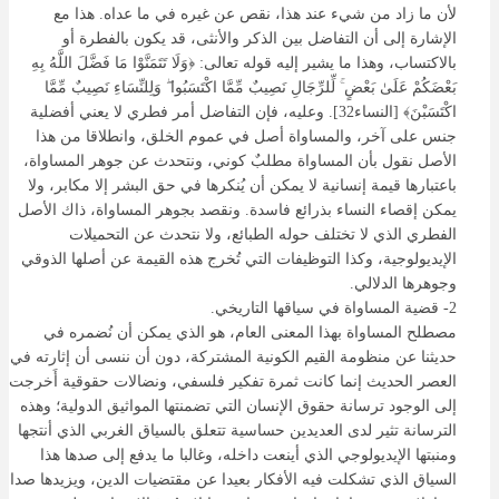
لأن ما زاد من شيء عند هذا، نقص عن غيره في ما عداه. هذا مع
الإشارة إلى أن التفاضل بين الذكر والأنثى، قد يكون بالفطرة أو
بالاكتساب، وهذا ما يشير إليه قوله تعالى: ﴿وَلَا تَتَمَنَّوْا مَا فَضَّلَ اللَّهُ بِهِ
بَعْضَكُمْ عَلَىٰ بَعْضٍ ۚ لِّلرِّجَالِ نَصِيبٌ مِّمَّا اكْتَسَبُوا ۖ وَلِلنِّسَاءِ نَصِيبٌ مِّمَّا
اكْتَسَبْنَ﴾ [النساء32]. وعليه، فإن التفاضل أمر فطري لا يعني أفضلية
جنس على آخر، والمساواة أصل في عموم الخلق، وانطلاقا من هذا
الأصل نقول بأن المساواة مطلبٌ كوني، ونتحدث عن جوهر المساواة،
باعتبارها قيمة إنسانية لا يمكن أن يُنكرها في حق البشر إلا مكابر، ولا
يمكن إقصاء النساء بذرائع فاسدة. ونقصد بجوهر المساواة، ذاك الأصل
الفطري الذي لا تختلف حوله الطبائع، ولا نتحدث عن التحميلات
الإيديولوجية، وكذا التوظيفات التي تُخرج هذه القيمة عن أصلها الذوقي
وجوهرها الدلالي.
2- قضية المساواة في سياقها التاريخي.
مصطلح المساواة بهذا المعنى العام، هو الذي يمكن أن نُضمره في
حديثنا عن منظومة القيم الكونية المشتركة، دون أن ننسى أن إثارته في
العصر الحديث إنما كانت ثمرة تفكير فلسفي، ونضالات حقوقية أَخرجت
إلى الوجود ترسانة حقوق الإنسان التي تضمنتها المواثيق الدولية؛ وهذه
الترسانة تثير لدى العديدين حساسية تتعلق بالسياق الغربي الذي أنتجها
ومنبتها الإيديولوجي الذي أينعت داخله، وغالبا ما يدفع إلى صدها هذا
السياق الذي تشكلت فيه الأفكار بعيدا عن مقتضيات الدين، ويزيدها صدا