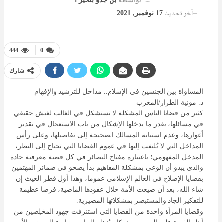
بواسطة
بن جدو بلخير المشرف العام
آخر تحديث
17 نوفمبر, 2021
444
0
شارك
المساواة بين الجنسين في الإسلام.. مداخل للترشيد والإفهام
د. مونية الطراز/المغرب
كثير من قضايا الناس المشكلة لا تستشكل في الغالب لغبش حقيقي
في مسائلها، بقدر ما يدخلها الإشكال من باب الاستعجال في تقدير
أغوارها، وعدم استبانة المسالك الصحيحة إلى تفاصيلها، وعلى رأس
المداخل التي لا يُلتفت إليها في عموم القضايا التي تحتاج إلى النظر،
المدخل المفهومي؛ باعتباره مفتاح البصائر في كل قضية معرفية جادة.
والذي يبدو أن الوعي بمشكلة المفاهيم بدأ يصحو في ضمائر المهتمين
بقضايا الإصلاح في العالم الإسلامي عموما، وهذا أول قطر الغيث إن
شاء الله، بعد أن ضيعت الأمة خلال عقودها الماضية، فرصا عظيمة
للتفكير الجاد والمستبصر بمشكلاتها المصيرية.
وقضايا المرأة واحدة من القضايا التي استنزفت جهود المخلِصين من