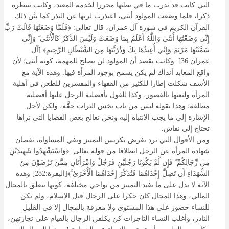
التي كانت قد ندرت ما في بطنها محررا لخدمة المعبد، وكانت تنتظره
ذكرا، فلما وضعت المولود أنثى، اعتذرت لربها عن النذر كما بيَّن ذلك
القرآن الكريم في سورة آل عمران، قال تعالى: ﴿فَلَمَّا وَضَعَتْهَا قَالَتْ رَبِّ
إِنِّي وَضَعْتُهَا أُنثَىٰ وَاللَّهُ أَعْلَمُ بِمَا وَضَعَتْ وَلَيْسَ الذَّكَرُ كَالْأُنثَىٰ ۖ وَإِنِّي
سَمَّيْتُهَا مَرْيَمَ وَإِنِّي أُعِيذُهَا بِكَ وَذُرِّيَّتَهَا مِنَ الشَّيْطَانِ الرَّجِيمِ﴾ [آل
عمران:36]. وكانت تقصد أن المولود لن يصلح للمهمة، كونه أنثى؛ لأن
واقع المعابد آنذاك لم يكن يسمح بوجود المرأة فيها. وهذه الآية مع
الأسف شكلت إطارا للكثير من الفقهاء والمفسرين للطعن في أهلية
المرأة ولنعتها بالقصور، وكذا للقول بأفضلية الرجل عليها أفضلية
مطلقة؛ وهذا نقوله ليس من باب بخس التراث حقَّه، ولكن لأجل
الإشارة إلى ما يجب الانتباه إليه ونحن نعالج بعض القضايا التي نراها
تحتاج إلى نقاش.
ومن الأقوال التي ترد بغرض تكريس التمييز ونفي المساواة، نقصان
شهادة المرأة عن الرجل انطلاقا من قوله تعالى: ﴿وَاسْتَشْهِدُوا شَهِيدَيْنِ
مِن رِّجَالِكُمْ ۖ فَإِن لَّمْ يَكُونَا رَجُلَيْنِ فَرَجُلٌ وَامْرَأَتَانِ مِمَّن تَرْضَوْنَ مِنَ
الشُّهَدَاءِ أَن تَضِلَّ إِحْدَاهُمَا فَتُذَكِّرَ إِحْدَاهُمَا الْأُخْرَىٰ ۚ﴾[البقرة:282] وهذه
الآية لا تدل على ما يفيد التمييز من نواحي مختلفة، كونها تتعلق بالمجال
المالي، وهذا المجال كان حكرا على الرجال قبل الإسلام، ولم يكن
للنساء حضور على هذا المستوى ولا معرفة بالمجال إلا في القليل
النادر، وأغلب النساء التاجرات كن يكلفن الرجال بالقيام على تجارتهن،