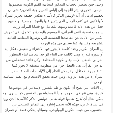
وحتى حين يضطر الخطاب المذكور لمجابهة القيم الكونية بمضمونها
القيمي التحرري، يتم اللجوء إلى إلباس التمييز جبة التحرير؛ حتى إن
بعضهم ادعى أن آية ﴿وليس الذكر كالأنثى﴾ تعكس حقيقة تحرير المرأة،
لأنها تكون في كنف الرجل الذي يتميز عنها بالقوة الجسدية، وبعضهم
جعل من هذه الآية قاعدة ومنهجا للتعامل مع قضايا المرأة. وربما
ساهمت تعضية النص القرآني، الموسوم بالوحدة والتكامل، في تحريف
الكثير من الآيات عن مقاصدها الحقيقية التي تؤطرها المقاصد العامة
للشريعة وكلياتها، كما سنرى في هذه الورقة.
إن القرآن الكريم وحدة كاملة لا يجوز فيها الاجتزاء والتبعيض، فكل آية
أو سورة فيه إلا وهي كاللبنة في البناء الواحد؛ تتعاضد لبناء المنظور
القرآني للقضايا الإنسانية والكونية المختلفة. وكل فائدة تستخلص من
الدرس القرآني هي بالفعل جزء من منظومة متسقة لا يجوز فيها
التناقض ولا الاختلال، ولا يمكن النظر إلى الآيات ذات الصلة بقضايا
المرأة إلا من هذه الزاوية، ومن حيث تحقق الانسجام مع القيم السامية
للوحي.
إن الآيات التي يصح أن تكون نواظم للتصور الإسلامي في موضوعنا
كثيرة، وهي تقر في الجوهر بمبدأ المساواة بين الجنسين كما سنرى، ولا
يمكن بحال أن يُدرج ضمنها قوله تعالى: ﴿وليس الذكر كالأنثى﴾ الذي ورد
في سياق خاص، فهذه الآية تحمل إشارة إلى التمايز الطبيعي بين
الجنسين، من حيث التكوين البيولوجي، وسياقُها يحكي قصة أم عمران