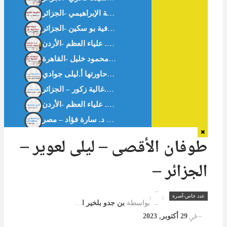
أيقونةُ الأَقصَى – أ.آمنة الإبراهيمي -الجزائر –
بين التحدي والاستجابة في بلاد المهجر – حوار مع -غالية زكور-أخصائية القلب. حاورتها أ.ليلى جوادي
بين التحدي والاستجابة في بلاد المهجر -د.غالية زكور – الجزائر
أمي شخصية صعبة – د. علياء العظم -الأردن-
طوفان الأقصى – ليلى لعوير –
الجزائر –
عدد خاص-آصرة
بواسطة
بن جدو بلخير المشرف العام
في
29 أكتوبر, 2023