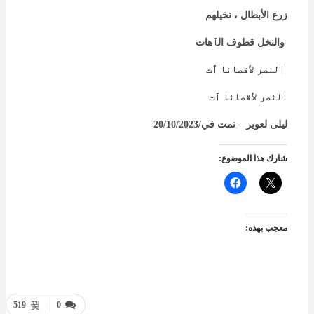
زرع الأبطال ، نخيلهم
والنخل قطوف الٱهات
النصر لأقصانا ٱت
النصر لأقصانا ٱت
ليلى لعوير
–
تمت في/20/10/2023
شارك هذا الموضوع:
معجب بهذه:
519
0