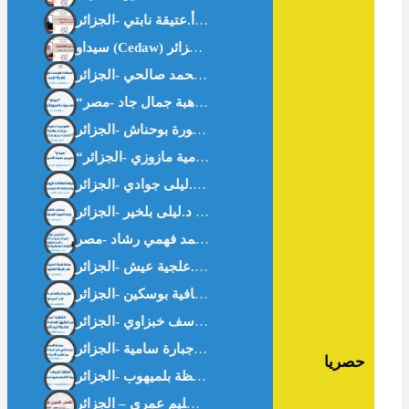
“سيداو” وتكريس علمنة الأسرة – أ.سامية مازوزي -الجزائر-
حصريا
العمل الخيري في غززة . د.سليم عمري – الجزائر-