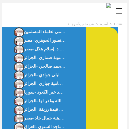
Home
آصرة
عدد خاص-آصرة
حوار مع د.كاميليا حلمي رئيس لجنة الأسرة بالاتحاد العالمي لعلماء المسلمين
فقه المسافة الآمنة: براءة الذمة في صلة الرحم المؤذية د. فداء منصور الجوهري- مصر
هاجر عليها السَّلام وإدارة البلاء – د.نونة صماري -الجزائر-
ما لا يُقال في العلاقات الزوجية رحلة في نفسية الرجل – د.سمية محمد صالحي -الجزائر
نفسية الطفل صنم التربية الحديثة -أ.بن قيدة رزيقة -الجزائر-