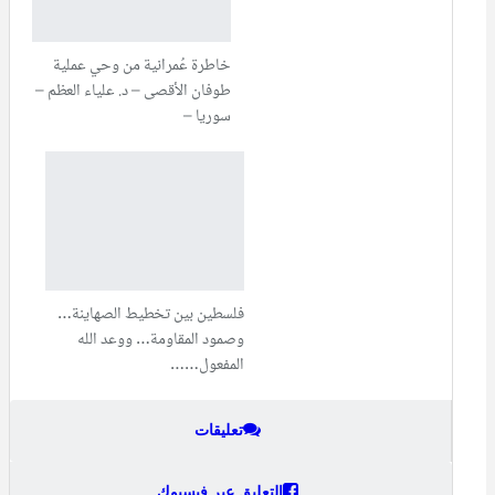
خاطرة عُمرانية من وحي عملية
طوفان الأقصى – د. علياء العظم –
سوريا –
فلسطين بين تخطيط الصهاينة…
وصمود المقاومة… ووعد الله
المفعول……
تعليقات
التعليق عبر فيسبوك