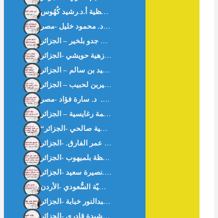
في معنى الحافظية أ.د.رشيد كُهُوس
ى -خواطر من القرآن- د.زهية حويشي -الجزائر-
أزهار على حواف غزّة – أ.عبدالنور خبابة -الجزائر-
غثاء السيل – أ.رشيدة قادري -الجزائر-