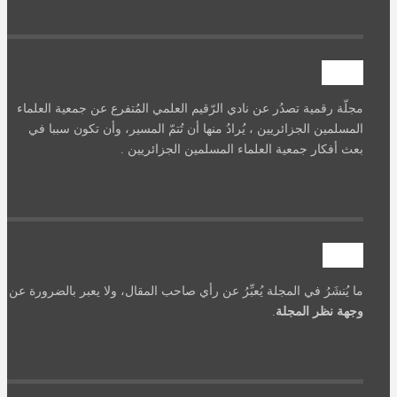
آصرة
مجلّة رقمية تصدُر عن نادي الرّقيم العلمي المُتفرع عن جمعية العلماء
المسلمين الجزائريين ، يُرادُ منها أن تُتمّ المسير، وأن تكون سببا في
بعث أفكار جمعية العلماء المسلمين الجزائريين .
تنويه
ما يُنشَرُ في المجلة يُعبِّرُ عن رأي صاحب المقال، ولا يعبر بالضرورة عن
وجهة نظر المجلة
.