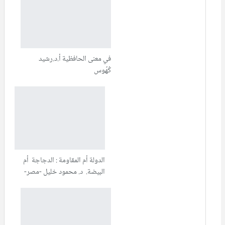
في معنى الحافظية أ.د.رشيد
كُهُوس
الدولة أم المقاومة : الدجاجة أم
البيضة. د. محمود خليل -مصر-