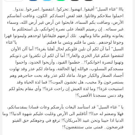
يااا “غثاء السيل” أفيقوا..انهضوا..تحركوا..انتفضوا..اصرخوا..نددوا..
احملوا سلاحكم وقاتلوا..فقد لفض أجسادكم الكون، وعافت أنفاسكم
الأرض، وضاقت بكم السماء، فابحثوا عن أرض غير أرض الله، وسماء
غير سمائه.. إن رضيتم القعاد على نصرة إخوانكم، بل استحللتم ما
يعانونه وقلتم مالنا ومالهم، تلك أرضهم فليقاتلوا لوحدهم وليموتوا قهرا
وجوعا لوحدهم.. بئس ما قلتم وبئس ما فعلتم. يا”غثاء
السيل” أما آن لكم أن تلين قلوبكم لحال أهلنا بغزة؟! أما آان الأوان
لتنفضوا عنكم غبار الخزي والعار؟! أما آن لكم أن تكفروا عن ذنوبكم
وتهبوا لنصرة اخوانكم؟!.. حطموا القيود، وأزيحوا الحدود، واحموا
مسجدكم المسلوب، فوالله إنها الحالقة، وماعاد لكم عذر وقد تهاوت
أجساد الصغار والكبار جوعا، ماعاد لكم عذر وقد بحت حناجرهم وهم
يستصرخون ولا مجيب، هل تخشون الموت؟! فما لذة الحياة وقد
استبيحت غزة؟! وما لذة العيش إن راحت غزة؟! وأي مقام يحلو لكم
وقد دنس مسجدنا الأقصى؟!
يا ” غثاء السيل” قد استأسد البغاث بأرضكم وعاث فسادا بمقدساتكم،
فهلا وضعتم له حدا؟! أثاقلتم الى الأرض وغلبت عليكم شهوة الدنيا؟! وما
الدنيا اذا حيينا ونحن عبيد الأمريكان؟! ترفع في وجوهكم حق الفيتو
فترضخون.. فمتى متى ستنتفضون؟!