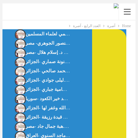
Home
آصرة
العدد الرابع - آصرة
حوار مع د.كاميليا حلمي رئيس لجنة الأسرة بالاتحاد العالمي لعلماء المسلمين
فقه المسافة الآمنة: براءة الذمة في صلة الرحم المؤذية د. فداء منصور الجوهري- مصر
هاجر عليها السَّلام وإدارة البلاء – د.نونة صماري -الجزائر-
ما لا يُقال في العلاقات الزوجية رحلة في نفسية الرجل – د.سمية محمد صالحي -الجزائر
نفسية الطفل صنم التربية الحديثة -أ.بن قيدة رزيقة -الجزائر-