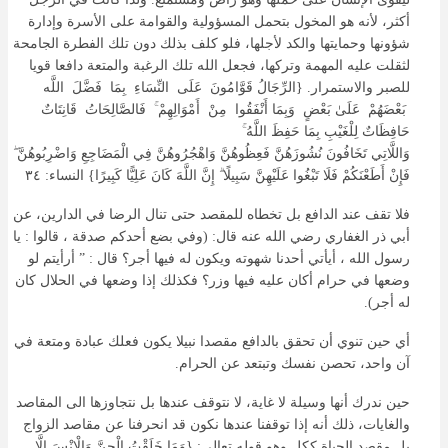
أكثر، لأنه هو المخول بتحمل المسؤولية والقوامة على الأسرة وإدارة
شؤونها وحمايتها والكد لأجلها، فلو كلف بذلك دون تلك الفطرة الجامحة
لثقلت عليه المهمة وتركها، فجعل الله تلك الرغبة والمتعة دافعا قويا
للصبر والاستمرار. {الرِّجَالُ
قَوَّامُونَ
عَلَى
النِّسَاءِ
بِمَا
فَضَّلَ
اللَّه
بَعْضَهُمْ
عَلَىٰ
بَعْضٍ
وَبِمَا
أَنْفَقُوا
مِنْ
أَمْوَالِهِمْ
ۚ
فَالصَّالِحَاتُ
قَانِتَاتٌ
حَافِظَاتٌ
لِلْغَيْبِ
بِمَا
حَفِظَ
اللَّهُ
ۚ
وَاللَّاتِي
تَخَافُونَ
نُشُوزَهُنَّ
فَعِظُوهُنَّ
وَاهْجُرُوهُنَّ
فِي
الْمَضَاجِعِ
وَاضْرِبُوهُنَّ
ۖ
فَإِنْ
أَطَعْنَكُمْ
فَلَا
تَبْغُوا
عَلَيْهِنَّ
سَبِيلًا
ۗ إِنَّ
اللَّهَ
كَانَ
عَلِيًّا
كَبِيرًا} النساء: ٣٤
فلا تقف عند الدافع بل تخطاه للمقصد حتى تنال الرضا في الدارين، عن
أبي ذر الغفاري رضي الله عنه قال: (وفي بضع أحدكم صدقة ، قالوا : يا
رسول الله ، أيأتي أحدنا شهوته ويكون له فيها أجر؟ قال : ” أرأيتم لو
وضعها في حرام أكان عليه فيها وزر؟ فكذلك إذا وضعها في الحلال كان
له أجر).
أي حين تنوي أن تحقق بالدافع مقصدا نبيلا يكون فعلك عبادة ومتعة في
آن واحد، تحصن نفسك وتبتعد عن الحرام.
حين ندرك أنها وسيلة لا غاية، لا نتوقف عندها بل نتجاوزها الى المقاصد
والغايات، ذلك أنه إذا توقفنا عندها نكون قد انحرفنا عن مقاصد الزواج
بل مقصد الحياة ككل وهو قوله تعالى: {وَمَا
خَلَقْتُ
الْجِنَّ
وَالْإِنْسَ
إِلَّا