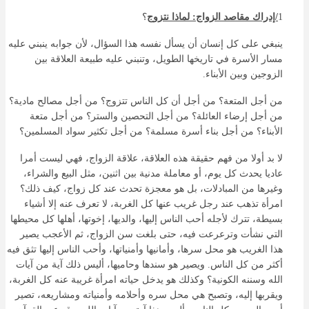
1
/إدراك مقاصد الزواج: لماذا نتزوج
؟
ينبغي على كل إنسان أن يسأل نفسه هذا السؤال، لأن جوابه ينبني عليه
مسار الأسرة في تاريخها الطويل، وتنبني عليه طبيعة العلاقة بين
الزوجين وبين الأبناء.
من أجل المتعة؟ من أجل أن كل الناس تتزوج؟ من أجل مصالح مادية؟
من أجل إرضاء العائلة؟ من أجل التحصين والستر؟ من أجل متعة
الأبناء؟ من أجل بناء أسرة مسلمة؟ من أجل تكثير سواد المسلمين؟
لا بد أولا من فهم حقيقة هذه العلاقة، علاقة الزواج، فهي ليست أمرا
عاديا يحدث كل يوم، أو معاملة مدنية بين اثنين، مثل البيع والشراء،
وغيرها من المبادلات، بل هو معجزة تحدث عند كل زواج، كيف ذلك؟
امرأة تذهب عند رجل غريب عنها كل الغربة، لا تعرف عنه إلا أشياء
بسيطة، تترك لأجله أحب الناس إليها، والديها، إخوتها، أهلها كل محيطها
التي نشأت وترعرعت فيه، حتى بلغت سن الزواج، ثم الأعجب يصير
هذا الغريب هو محل سرها، وأمانيها وأمنياتها، وأحب الناس إليها تثق فيه
أكثر من كل الناس. ويصير هو سندها وحاميها، أليس ذلك آية من آيات
الله وسننه الكونية؟ وكذلك هو يدخل حياته امرأة غريبة عنه كل الغربة،
ويقربها إليه، وتصبح هي محل سره وأحلامه وأمنياته ومشاريعه، تصير