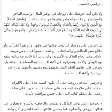
الدراسي فحسب.
ولا يكن أنت حرصك على زوجك في توفير المال، والبيت الفاخر
والسيارة والرحلات والجواهر وغيرها من ملذات الدنيا. {وَاصْبِرْ نَفْسَكَ
مَعَ الَّذِينَ يَدْعُونَ رَبَّهُمْ بِالْغَدَاةِ وَالْعَشِيِّ يُرِيدُونَ وَجْهَهُ وَلَا تَعْدُ عَيْنَاكَ عَنْهُمْ
تُرِيدُ زِينَةَ الْحَيَاةِ الدُّنْيَا وَلَا تُطِعْ مَنْ أَغْفَلْنَا قَلْبَهُ عَنْ ذِكْرِنَا وَاتَّبَعَ هَوَاهُ وَكَانَ
أَمْرُهُ فُرُطًا} الكهف: ٢٨
بل احرص على زوجتك أن تؤدي صلاتها في وقتها، وأن تقرأ القرآن، وأن
تطالع سير الصالحين والصالحات، أن تثقف نفسها فيما يخص تربية
الأولاد، وفي نجاح العلاقات الأسرية، وأن تربي أبناءك تربية ربانية ينتفع
بهم الوطن والأمة. وتصرفهم عن الأهداف المادية المصلحية البحتة، بل
تحرص على تعليهم العلم الذي ينفعهموينفع وطنهم وأمتهم. تزرع فيه
الرسالية والأهداف السامية.
واحرصي أنت في زوجك على أن يكون كسبه حلالا، على الالتزام
بصلاته، على ملازمة المسجد، على مصاحبة الصالحين، على صلة
رحمه، على تعلم كتاب الله، على حسن مرافقته لأبنائه.
لا تحرصوا على توفير المأكل والملبس والرفاهية للأسرة، وتغفلون عن
غذائها الروحي والعقلي، عما يحسن علاقتها بالله، فليحرص كل واحد