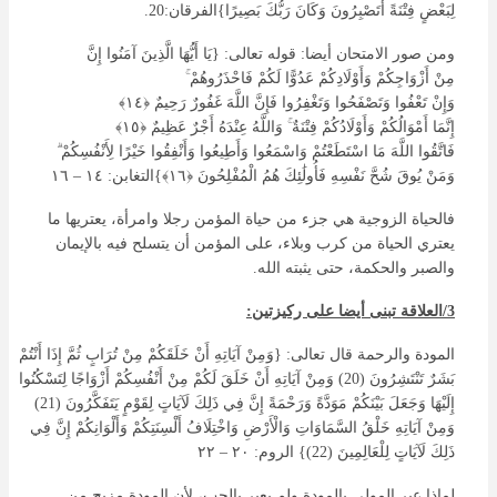
لِبَعْضٍ فِتْنَةً أَتَصْبِرُونَ وَكَانَ رَبُّكَ بَصِيرًا}الفرقان:20.
ومن صور الامتحان أيضا: قوله تعالى: {يَا أَيُّهَا الَّذِينَ
آمَنُوا
إِنَّ
مِنْ
أَزْوَاجِكُمْ
وَأَوْلَادِكُمْ
عَدُوًّا
لَكُمْ
فَاحْذَرُوهُمْ
ۚ
وَإِنْ
تَعْفُوا
وَتَصْفَحُوا
وَتَغْفِرُوا
فَإِنَّ
اللَّهَ
غَفُورٌ
رَحِيمٌ ﴿١٤﴾
إِنَّمَا
أَمْوَالُكُمْ
وَأَوْلَادُكُمْ
فِتْنَةٌ
ۚ
وَاللَّهُ
عِنْدَهُ
أَجْرٌ
عَظِيمٌ ﴿١٥﴾
فَاتَّقُوا
اللَّهَ
مَا
اسْتَطَعْتُمْ
وَاسْمَعُوا
وَأَطِيعُوا
وَأَنْفِقُوا
خَيْرًا
لِأَنْفُسِكُمْ
ۗ
وَمَنْ
يُوقَ
شُحَّ
نَفْسِهِ
فَأُولَٰئِكَ هُمُ الْمُفْلِحُونَ ﴿١٦﴾}التغابن: ١٤ – ١٦
فالحياة الزوجية هي جزء من حياة المؤمن رجلا وامرأة، يعتريها ما
يعتري الحياة من كرب وبلاء، على المؤمن أن يتسلح فيه بالإيمان
والصبر والحكمة، حتى يثبته الله.
3/العلاقة تبنى أيضا على ركيزتين:
المودة والرحمة قال تعالى: {وَمِنْ آيَاتِهِ أَنْ خَلَقَكُمْ مِنْ تُرَابٍ ثُمَّ إِذَا أَنْتُمْ
بَشَرٌ تَنْتَشِرُونَ (20) وَمِنْ آيَاتِهِ أَنْ خَلَقَ لَكُمْ مِنْ أَنْفُسِكُمْ أَزْوَاجًا لِتَسْكُنُوا
إِلَيْهَا وَجَعَلَ بَيْنَكُمْ مَوَدَّةً وَرَحْمَةً إِنَّ فِي ذَلِكَ لَآيَاتٍ لِقَوْمٍ يَتَفَكَّرُونَ (21)
وَمِنْ آيَاتِهِ خَلْقُ السَّمَاوَاتِ وَالْأَرْضِ وَاخْتِلَافُ أَلْسِنَتِكُمْ وَأَلْوَانِكُمْ إِنَّ فِي
ذَلِكَ لَآيَاتٍ لِلْعَالِمِينَ (22)} الروم: ٢٠ – ٢٢
لماذا عبر المولى بالمودة ولم يعبر بالحب، لأن المودة مزيج من