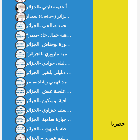
“سيداو” وتكريس علمنة الأسرة – أ.سامية مازوزي -الجزائر-
حصريا
العمل الخيري في غززة . د.سليم عمري – الجزائر-