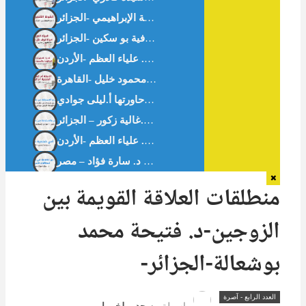
أيقونةُ الأَقصَى – أ.آمنة الإبراهيمي -الجزائر –
بين التحدي والاستجابة في بلاد المهجر – حوار مع -غالية زكور-أخصائية القلب. حاورتها أ.ليلى جوادي
بين التحدي والاستجابة في بلاد المهجر -د.غالية زكور – الجزائر
أمي شخصية صعبة – د. علياء العظم -الأردن-
منطلقات العلاقة القويمة بين
الزوجين-د. فتيحة محمد
بوشعالة-الجزائر-
العدد الرابع - آصرة