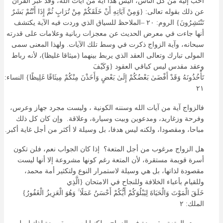
أحب إليه من كل الناس، أليس هذا آية من آيات الله، وقد عبر القرآن
عن ذلك بقوله تعالى: {وَمِنْ
آيَاتِهِ
أَنْ
خَلَقَكُمْ
مِنْ
تُرَابٍ
ثُمَّ إِذَا أَنْتُمْ
بَشَرٌ
تَنْتَشِرُونَ} الروم: ٢٠ –الملاحظ للسياق الذي وردت فيه الآية يكتشف
أنها جاءت في معرض الحديث عن معجزات ربانية وعلامات على قدرته
سبحانه، وآية الزواج ذكرت في وسط تلك الآيات. ولهذا المعنى سمى
المولى تبارك وتعالى العقد الذي يربط بينهما (ميثاقا غليظا)، لأنه رباط
وعقد مقدس ليس كباقي العقود {وَكَيْفَ
تَأْخُذُونَهُ
وَقَدْ
أَفْضَىٰ
بَعْضُكُمْ
إِلَىٰ
بَعْضٍ
وَأَخَذْنَ
مِنْكُمْ
مِيثَاقًا
غَلِيظًا} النساء:
٢١
فالزواج آية من آيات الله وسننه الكونية ، وليست مجرد جهاز وعرس،
وفرحة وزغاريد، ومدعوين وبيت وسيارة، وعلاقة. وإن كان كل ذلك
مباحا، ومقصودا، ولكنه ليس هدفا، بل وسيلة لا أكثر من أجل غاية أكبر.
هل الزواج مرغوب من أجل المتعة؟ إذا كان الجواب نعم، فلن تكون
أسرة قويمة مستقرة، لأن المتعة رغم كونها مشروعة إلا أنها ليست
مقصودة لذاتها، بل هي وسيلة لاستمرار النوع ولتكثير أمة محمد،
وللقيام بأعباء الخلافة وللنجاح في الامتحان {الَّذِي
خَلَقَ
الْمَوْتَ
وَالْحَيَاةَ
لِيَبْلُوَكُمْ
أَيُّكُمْ
أَحْسَنُ
عَمَلًا
ۚ
وَهُوَ
الْعَزِيزُ الْغَفُورُ}
الملك: ٢