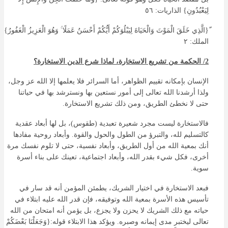
لِيَعْبُدُونِ} الذاريات: ٥٦
ّ{الَّذِي
خَلَقَ
الْمَوْتَ
وَالْحَيَاةَ
لِيَبْلُوَكُمْ
أَيُّكُمْ
أَحْسَنُ
عَمَلًا
ۚ
وَهُوَ
الْعَزِيزُ الْغَفُورُ}
الملك: ٢
2/ الحكمة من تشريع الاستخارة، لماذا شرع الدين الاستخارة؟
الإنسان بإمكانه تقييم الظواهر، أما السرائر فلا يعلمها إلا الله عز وجل،
ولذا أرشدنا الله تعالى إلى أمور نستعين بها ونسترشد بها في حياتنا
حتى لا نخطئ الطريق، ومن ذلك تشريع الاستخارة.
فالاستخارة ليست مجرد شعيرة تعبدية (طقوس)، بل لها أبعاد عقدية
كالتسليم لله، والتبرؤ من الطول والحول والقوة. وأبعاد روحية مفادها
أنك بمعية الله من أول الطريق، وأبعاد نفسية، حتى لا تلوم نفسك مرة
أخرى، فكل شيء بقدر الله، وأبعاد اجتماعية، تعينك على بناء أسرة
سوية.
فبعد الاستخارة في اختيار الشريك، يطمئن المؤمن أنه قد سار في
تأسيس هذه الأسرة بمعية الله وتوفيقه، فإن قدر الله عليه ابتلاء في
حياته مع ذلك الشريك لا يحزن ولا يجزع، بل يؤمن أنه امتحان من الله
تعالى ليختبر مدى إيمانه وصبره. ويؤكد هذا الابتلاء قوله:{وَجَعَلْنَا بَعْضَكُمْ