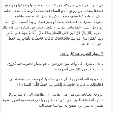
في حين المرأة هي من يكثر من ذلك بسبب طبيعتها وضعفها ومزاجيتها.
فتجدها تتحدث عن زوجها أمام النساء فقد تصف كرمه كما تصف بخله،
تصف رجولته كما تصف جبنه، تحكي تفاصيل كثيرة عنه، طباعه،
سلوكه، تصرفاته، فتفضحه بقصد أو بغير قصد، ولهذا السبب مدح الله
عز وجل النساء المؤمنات اللواتي لا يفعلن ذلك، في إشارة إلى قبح ذلك
الفعل، {الرِّجَالُ قَوَّامُونَ عَلَى النِّسَاءِ بِمَا فَضَّلَ اللَّهُ بَعْضَهُمْ عَلَى بَعْضٍ
وَبِمَا أَنْفَقُوا مِنْ أَمْوَالِهِمْ فَالصَّالِحَاتُ قَانِتَاتٌ حَافِظَاتٌ لِلْغَيْبِ بِمَا حَفِظَ
اللَّهُ} النساء: 34.
8/ معيار الخيرية عند كل واحد:
لا بد أن يعرف كل واحد من الزوجين ما هو معيار الخيرية فيه كزوج،
فالشرع قد قرر ذلك في آية وحديث.
أما خيرية المرأة كزوجة، أي مدى صلاحها كزوجة حدده قوله تعالى:
{فالصَّالِحَاتُ قَانِتَاتٌ حَافِظَاتٌ لِلْغَيْبِ بِمَا حَفِظَ اللَّهُ} النساء: 34.
الزوجة الصالحة من هي: هي القانتة، أي الطائعة، التي لا تتمرد، ولا
تنشز، الحافظة للغيب،هي التي تحفظ زوجها في عرضه وماله وولده ولا
تفشي له سرا، ولا تفضح له عيبا.بما حفظ الله.