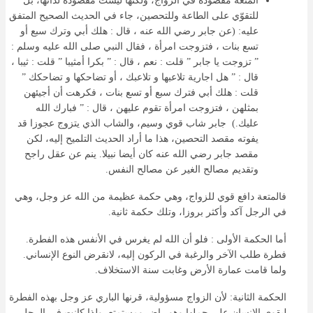
المتعة مقصودة في الزواج، ولكنها ليست مقصودة لذاتها، بل
للتقوّي على الطاعة وللتحصين، جاء في الحديث الصحيح المتفق
عليه: (عن جابر رضي الله عنه ، قال : هلك أبي وترك سبع أو
تسع بنات ، فتزوجت امرأة ، فقال النبي صلى الله عليه وسلم :
” تزوجت يا جابر ” قلت : نعم ، قال : ” بكرا أمثيبا ” قلت : ثيبا ،
قال : ” هل اجارية تلاعبها و تلاعبك ، أو تضاحكها و تضاحكك ”
قلت : هلك أبي فترك سبع أو تسع بنات ، فكرهت أن أجيئهن
بمثلهن ، فتزوجت امرأة تقوم عليهن ، قال : ” فبارك الله
عليك.) جابر شاب قوي وسيم، والشاب الذي يتزوج عجوزا قد
يفوته مقصد التحصين، هذا ما أراد الحديث التلميح إليه، لكن
مقصد جابر رضي الله عنه كان أيضا نبيلا. ينم عن عقل راجح
وتقديم مصالح الغير عن مصالح النفس.
فالمتعة دافع قوي للزواج، وهي حكمة عظيمة من الله عز وجل، وهي
في الرجل آكد وأكثر بروزا، وتلك حكمة ثانية.
أما الحكمة الأولى : فلو أن الله لم يغرس في الأنفس هذه الفطرة.
فطرة طلب الآخر والرغبة في الركون إليه، لانقرض النوع الإنساني.
ولما قامت عمارة الأرض وغابت سنة الاستخلاف.
الحكمة الثانية: لأن الزواج مسؤولية، قرنها الباري عز وجل بهذه الفطرة
ليقوى الإنسان على حملها وهو راض ومستمتع. ولذا كانت في الرجل