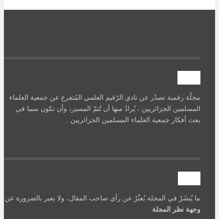
آصرة
مجلّة رقمية تصدُر عن نادي الرّقيم العلمي المُتفرع عن جمعية العلماء
المسلمين الجزائريين ، يُرادُ منها أن تُتمّ المسير، وأن تكون سببا في
بعث أفكار جمعية العلماء المسلمين الجزائريين .
تنويه
ما يُنشَرُ في المجلة يُعبِّرُ عن رأي صاحب المقال، ولا يعبر بالضرورة عن
وجهة نظر المجلة
.