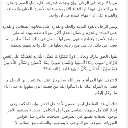
مزايا لا توجد في الرجل، وإن وجدت فبدرجة أقل، مثل الصبر والقدرة
على التحمل، تهيئةً لها لأعباء الأمومة ورعاية الأسرة، الحنان والعطاء،
والقدرة على أداء مهام كثيرة في آن واحد.
وميز الرجل بالقوة البدنية والجلد والقدرة على مجابهة الصعاب، والقدرة
على القيادة والحزم وإعمال العقل أكثر من العاطفة تهيئة له على
حماية الأسرة وقيادتها، فهي ليس لها الفضل في ذلك، كما أنه ليس له
فضل في ذلك، بل هي منح ربانية جعلها في كل واحد منهما لحكمة.
يقول الحق تبارك وتعالى: {وَلَا تَتَمَنَّوْا مَا فَضَّلَ اللَّهُ بِهِ بَعْضَكُمْ عَلَى بَعْضٍ
لِلرِّجَالِ نَصِيبٌ مِمَّا اكْتَسَبُوا وَلِلنِّسَاءِ نَصِيبٌ مِمَّا اكْتَسَبْنَ وَاسْأَلُوا اللَّهَ مِنْ
فَضْلِهِ إِنَّ اللَّهَ كَانَ بِكُلِّ شَيْءٍ عَلِيمًا }النساء:32.
لا تتمني أيتها المرأة ما ميز الله به الرجل عنك، ولا تتمن أيها الرجل ما
فضل به المرأة عنك، بل اسألوا الله من فضله الذي تتقووا به على أداء
ما أوكل إليكم.
ذلك أن هذا التفاضل ليس تفضيل لأحد عل الآخر، وإنما لحكمة وهي
إيجاد التكامل بينهما، التفاضل من أجل التكامل. حيث لا يستقيم الأمر
بوجود الصفات نفسها في الطرفين، سيحدث تنافر، مثل قوانين
الفيزياء، الموجب مع الموجب لا يستقيم، والسالب مع السالب لا