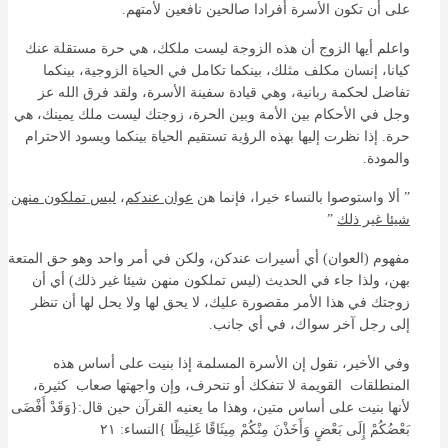
على أن تكون الأسرة أفرادا صالحين نافعين لأمتهم.
واعلم أيها الزوج أن هذه الزوجة ليست ملكك، هي حرة مستقلة عنك
كيانا، إنسان مكلف مثلك، بينكما تكامل في الحياة الزوجية، بينكما
تفاضل لحكمة ربانية، وهي قيادة سفينة الأسرة، ولقد فرق الله عز
وجل في الأحكام بين الأمة وبين الحرة، زوجتك ليست ملك يمينك، هي
حرة. إذا نظرت إليها بهذه الرؤية تستقيم الحياة بينكما ويسود الاحترام
والمودة.
” ألا واستوصوا بالنساء خيرا، فإنما هن
عوان عندكم
،
ليس تملكون منهن
شيئا غير ذلك
”
مفهوم (العوان) أي أسيرات عندكن، ولكن في أمر واحد وهو حق المتعة
بهن، ولذا جاء في الحديث (ليس تملكون منهن شيئا غير ذلك) أي أن
زوجتك في هذا الأمر مقصورة عليك، لا يحق لها ولا يحل لها أن تنظر
إلى رجل آخر سواك، في أي جانب.
وفي الأخير، نقول إن الأسرة المسلمة إذا بنيت على أساس هذه
المنطلقات القويمة لا تتفكك أو تنحرف، وإن واجهتها صعاب كثيرة،
لأنها بنيت على أساس متين، وهذا ما يعنيه القرآن حين قال:{وَقَدْ أَفْضَى
بَعْضُكُمْ إِلَى بَعْضٍ وَأَخَذْنَ مِنْكُمْ مِيثَاقًا غَلِيظًا }النساء: ٢١