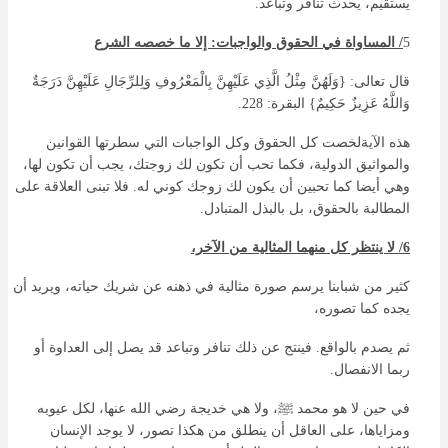
يستقيم، يحدث تنافر وتباعد.
5
/ المساواة في الحقوق والواجبات: إلا ما خصصه الشرع
قال تعالى: {وَلَهُنَّ مِثْلُ الَّذِي عَلَيْهِنَّ بِالْمَعْرُوفِ وَلِلرِّجَالِ عَلَيْهِنَّ دَرَجَةٌ
وَاللَّهُ عَزِيزٌ حَكِيمٌ} البقرة: 228.
هذه الآيةلخصت كل الحقوق وكل الواجبات التي سطرتها القوانين
والمواثيق الدولية، فكما تحب أن تكون لك زوجتك، يجب أن تكون لها،
وهي أيضا كما تحبين أن يكون لك زوجك كوني له. فلا تبنى العلاقة على
المطالبة بالحقوق، بل بالبذل المتبادل.
6/ لا ينتظر كل منهما المثالية من الآخر،
كثير من شبابنا يرسم صورة مثالية في ذهنه عن شريك حياته، ويريد أن
يجده كما تصوره،
ثم يصدم بالواقع. فينتج عن ذلك تنافر وتباعد قد يصل إلى العداوة أو
ربما الانفصال.
في حين لا هو محمد ﷺ، ولا هي خديجة رضي الله عنها، لكل عيوبه
ومزاياها، على العاقل أن ينطلق من هكذا تصور، لا يوجد الإنسان