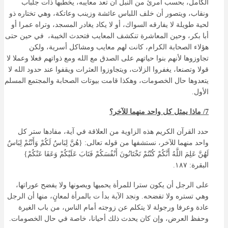
الكامل، بحسب امرئ من النبل أن تعد معايبه، يخطبها ذات جلباب
ونقاب، ويتصور أن خلف اللباس عائشة وزينب وعاتكة، وهي تختاره ذو
لحية طويلة لا يفارقه السواك، أو لا يكاد يغادر المسجد، وتراه عمرا أو
أبا بكر، وحين المعاشرة تنكشف المعايب فتحدث الخيبة، في حين حتى
هؤلاء الصحابة الكرام، كانت لهم معايب ومشاكل أسرية، ولكن
تجاوزوها لأنهم بنوا حياتهم على الصدق مع الله ومع ذواتهم فعلا وعملا لا
قولا وتصنعا، يغفروا الزلات، ويتجاوزوا العثرات ويقفوا عند حدود الله لا
يتعدوها حال الخصومات، وهكذا قامت بيوتات الصحابة والمجتمع المسلم
الأول.
7/ ماذا يمثل كل واحد منهما للآخر؟
حدد القرآن الكريم هذه الزاوية من العلاقة في آية، مفادها ستر كل
واحد منهما للآخر، نستشفها من قوله تعالى: {هُنَّ لِبَاسٌ لَكُمْ وَأَنْتُمْ لِبَاسٌ
لَهُنَّ عَلِمَ اللَّهُ أَنَّكُمْ كُنْتُمْ تَخْتَانُونَ أَنْفُسَكُمْ فَتَابَ عَلَيْكُمْ وَعَفَا عَنْكُمْ}
البقرة: ١٨٧.
على الرجل أن يكون سترا للمرأة يحميها ويصونها ولا يفضح عوراتها،
وهي تستره ولا تفضحه. ونجد الآية بدأ ت بالمرأة لمعانٍ، منها أن الرجل
عادة وعرفا ورجولة لا يتكلم عن زوجته أمام الناس، من باب الغيرة
وحفظ العرض، وإن كان يحدث ذلك أحيانا، خاصة في حال الخصومات.