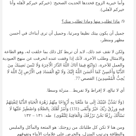
وأما خيرية الزوج فحددها الحديث الصحيح: (خيركم خيركم لأهله وأنا
خيركم لأهلي).
9/
ماذا تطلب منها وماذا تطلب منك؟
جميل أن يكون بيتك نظيفا ومرتبا، وجميل أن ترى أبناءك في أحسن
مظهر ومنظر،
ولكن لا تقف عند ذلك، لابد أن تربط كل ذلك بما خلقت له، وهو الطاعة
والامتثال وطلب الآخرة، لأنك إذا وقفت عنده انحرفت عن منهج العبودية
والعمل للآخرة، {وَابْتَغِ فِيمَا آتَاكَ اللَّهُ الدَّارَ الْآخِرَةَ وَلَا تَنْسَ نَصِيبَكَ مِنَ
الدُّنْيَا وَأَحْسِنْ كَمَا أَحْسَنَ اللَّهُ إِلَيْكَ وَلَا تَبْغِ الْفَسَادَ فِي الْأَرْضِ إِنَّ اللَّهَ لَا
يُحِبُّ الْمُفْسِدِينَ} القصص:77.
أي لا تبالغ، لا إفراط ولا تفريط…منزلة وسطا.
{وَلَا تَمُدَّنَّ عَيْنَيْكَ إِلَى مَا مَتَّعْنَا بِهِ أَزْوَاجًا مِنْهُمْ زَهْرَةَ الْحَيَاةِ الدُّنْيَا لِنَفْتِنَهُمْ
فِيهِ وَرِزْقُ رَبِّكَ خَيْرٌ وَأَبْقَى (131) وَأْمُرْ أَهْلَكَ بِالصَّلَاةِ وَاصْطَبِرْ عَلَيْهَا لَا
نَسْأَلُكَ رِزْقًا نَحْنُ نَرْزُقُكَ وَالْعَاقِبَةُ لِلتَّقْوَى} طه: ١٣١ – ١٣٢
ومن هنا لا تكن كل طلباتك من زوجتك: هو المتعة والمأكل والملبس
والنظافة وترتيب المنزل، والحرص على علامات الأبناء وتفوقهم