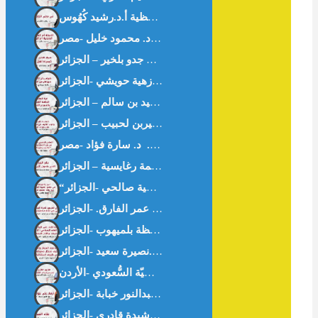
في معنى الحافظية أ.د.رشيد كُهُوس
ى -خواطر من القرآن- د.زهية حويشي -الجزائر-
أزهار على حواف غزّة – أ.عبدالنور خبابة -الجزائر-
غثاء السيل – أ.رشيدة قادري -الجزائر-