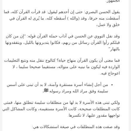
الجمهور.
يقول الحسن البصري: حتى إن أحدهم ليقول: قد قرأت القرآن كله، فما
أسقطت منه حرفا، وقد (والله ) أسقطه كله، ما يُرى له القرآن في
خلق ولا عمل،
وقد نقل النووي عن الحسن في آداب حملة القرآن قوله: “إن من كان
قبلكم رأوا القرآن رسائل من ربهم، فكانوا يتدبرونها بالليل، ويتفقدونها
بالنهار”
فما معنى أن يكون القرآن منهاج حياة؟ كتالوج ننقل منه ونتبع التعليمات
الواردة فيه ليكون ما نبنيه على منواله، مستقيما صحيحا سليما ، لا
اعوجاج فيه.
من أجل إنشاء أسرة مستقرة وآمنة، لا بد أن تبنى على أسس
سليمة وفق مراد الله ومراد رسوله
ﷺ.
ولكي تبنى هذه الأسرة لا بد لها من منطلقات سليمة تنطلق منها، فمتى
كانت المنطلقات صحيحة، كانت الأسرة مستقيمة، وكانت المشاكل التي
تواجهها مقدور عليها، لا تكسرها.
وقد صغت هذه المنطلقات في صيغة استشكالات هي: