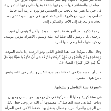
العواطف والمشاعر فيها حب وفيها شفقة وفيها حنان وفيها استمرارية،
في حين ما يعبر عنه بالحب بين الجنسين هو ثورة عارمة آنية حالما
تنطفئ بعد حين، مع ظروف الحياة قد تخبو، في حين المودة تأتي بعد
العشرة والتعرف إلى الآخر والسكون إليه.
الرحمة ذكرها بعد المودة، فقد تغيب المودة، ولكن لا ينبغي أن تغيب
الرحمة، :قال رسول الله صلىا لله عليه وسلم : (لايفرك مؤمن مؤمنة،
إن كره منها خلقا رضي منها آخر)
وقال تعالى مؤكدا على هذا الخلق الثاني وهو الرحمة إذا غابت المودة:
{ وَعَاشِرُوهُنَّ بِالْمَعْرُوفِ فَإِنْ كَرِهْتُمُوهُنَّ فَعَسَى أَنْ تَكْرَهُوا شَيْئًا وَيَجْعَلَ
اللَّهُ فِيهِ خَيْرًا كَثِيرًا} النساء:19.
لا بد أن نجسد هذا في علاقاتنا بمجاهدة النفس واليقين في الله، وليس
باتباع هوى النفس.
4/معرفة سنة التفاضل واستيعابها
:
هي سنة كونية جعلها الله مركبة في كل زوجين، من إنسان وحيوان
ونبات، فما هي سنة التفاضل؟…مضمونها أن الله عز وجل جعل لكل
من الرجل والمرأة مزايا وخصال يفضل بها أحدهما الآخر، ففي المرأة