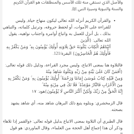
والأصل الذي نستقي منه تلك الأسس والمنطلقات هو القرآن الكريم
والسنة والنبوية وسيرة النبي ﷺ.
والقرآن الكريم أنزله الله تعالى ليكون منهاج حياة, وليس
للقراءة على الأموات، أو لحفظ حروفه، وترتيل كلماته، والتباهي
بذلك.، بل أنزل للعمل به واتباع أوامره واجتناب نواهيه، يقول
الله تعالى: {الَّذِينَ
آتَيْنَاهُمُ
الْكِتَابَ
يَتْلُونَهُ
حَقَّ
تِلَاوَتِهِ
أُولَٰئِكَ
يُؤْمِنُونَ
بِهِ ۗ وَمَنْ
يَكْفُرْ
بِهِ
فَأُولَٰئِكَ هُمُ الْخَاسِرُونَ} البقرة/121.
فالتلاوة هنا بمعنى الاتباع، وليس مجرد القراءة، ودليل ذلك قوله تعالى:
{أَفَمَنْ كَانَ عَلَىٰ
بَيِّنَةٍ
مِنْ
رَبِّهِ
وَيَتْلُوهُ
شَاهِدٌ
مِنْهُ
وَمِنْ
قَبْلِهِ
كِتَابُ
مُوسَىٰ
إِمَامًا
وَرَحْمَةً
ۚ أُولَٰئِكَ
يُؤْمِنُونَ
بِهِ ۚ وَمَنْ
يَكْفُرْ
بِهِ
مِنَ
الْأَحْزَابِ
فَالنَّارُ
مَوْعِدُهُ
ۚ فَلَا
تَكُ
فِي
مِرْيَةٍ
مِنْهُ ۚ
إِنَّهُ
الْحَقُّ
مِنْ
رَبِّكَ
وَلَٰكِنَّ
أَكْثَرَ
النَّاسِ
لَا يُؤْمِنُونَ}هود: ١٧
قال الزمخشري: ويتلوه يتبع ذلك البرهان شاهد منه، أي شاهد يشهد
بصحته.
قال الطبري أن التلاوة بمعنى الاتباع بدليل قوله تعالى: ﴿والقمر إذا تلاها﴾
وذكر أن هذا إجماع أهل الحجة من العلماء، وقال الماوردي: هو قول