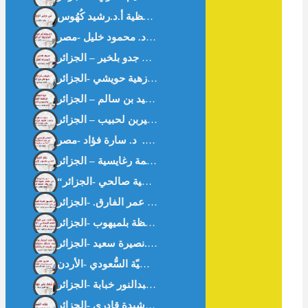
في معنى الحافظية أ.د.رشيد كُهُوس
ى -خواطر من القرآن- د.زهية حويشي -الجزائر-
أزهار على حواف غزّة – أ.عبدالنور خبابة -الجزائر-
غثاء السيل – أ.رشيدة قادري -الجزائر-