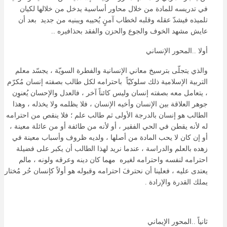
في تدريسه للمادة من خلال محاور أساسية يدخل من خلالها لكيان
تلميذه فيشدّ عقله وقلبه لخطاب آمنٍ يُحييه ويبنيه من جديد بعد أن
عايش مشهد الخوف والجوع والحزن والفقد بحذافيره ..
أولا ..المحور الإنساني
والذي يتجلّى بترسيخ معاني الإنسانية والفطرة السويّة ، يجسّد معلم
التربية الإسلامية ذلك سلوكيّاً باحترامه لكل طالب بصفته إنسان مُكرّم
، يتعامل معه بصفته إنسان وليس كائناً آخر ، فالعدل والإحسان يُعنوِن
جوهر العلاقة بين الإنسان وأخيه الإنسان ، فلا يظلمه ولا يخذله ، وهذا
الطالب هو إنسان بالدرجة الأولى ثم طالب علم ؛ فلا ينقص من احترامه
له لأنه يقطن في الحي الفقير ، أو لأنه من طائفة أو من عائلة معينة ،
أو إن كان لا يحب المادة من أصلها ، ولديه ظروف وأسباب معينة في
زهده بالعلم والدراسة ، عندما نريد لهذا الطالب أن يكبر على فضيلة
احترامه لنفسه واحترامه لغيره مهما كان دينه وعرقه ولونه ، مالم
يعتدى عليه ، فعلينا أن نحترفَ احترامه وقبوله هو أولاً كإنسان حُر مُختار
يملك القدرة والإرادة .
ثانياً ..المحور الإيماني