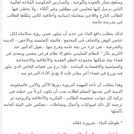
ومناهج تمتاز بالجودة والنّوعية ، والمدارس الحكومية المُتاحة لغالبية
الناس يرسل إليها مُعلمين غير مؤهّلين وغير أكفّاء ، ولا يحظى فيها
الطالب النازح واللاجئ بمعاملة إنسانية وأخلاقية كالتي يتلقّاها الطالب
في مدرسة خاصة ..
لذلك يتطلب دافع البناء من جديد أن يتبلور ضمن رؤية متكاملة لكل
عناصر الوهن والتخلف في المجتمع ، فالبيئة التعليمية وبالأخص – الدينية
والشرعية – هي جزء من بيئة عامة وفرع منها ، يقول الدكتور عبد
الكريم بكار ” النظام التعليمي ماهو إلا نظام فرعي يتنفس ويتغذى في
فضاء بيئة شكلتها مجموعة النظم العقدية والأخلاقية والاجتماعية
والسياسية والاقتصادية السائدة ، فإذا نزع من فضائه الخاص الذي تبلور
فيه وزرع في فضاء آخر مغاير فإنه لا يؤدي الأداء المرجو منه ‘..
وهذا يتطلب أن تأخذ المهمة التربوية دورها الأكبر والأبرز فالمعلومة
الدينية التي يقدمها المعلم لطلابه يجب أن تكون جُزءاً من خطته في
تزكية كل جوانب شخصية الطالب ، الفكرية والأخلاقية والروحية ثم
ترجمة كل ذلك لسوكيات وأعمال ونشاطات ، تنعكس على البيئة العامة
بأكملها .
* طوعيّة البناء ..ضرورة مُلحّة ..