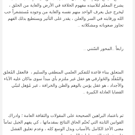
يشرح المعلم لتلاميذه مفهوم الخلافة في الأرض والغاية من الخلق ،
ليخرج جيل يعرف الواحد منهم نفسه والغاية من وجوده مُستشعراً حب
الله ورقابته في السر والعلن ، يقدر على التأثير ويستطيع بذلك الفهم
تجاوز صعوباته ومشكلاته ..
رابعاً ..المحور السّنني ..
المتعلق ببناء قاعدة للتفكير العلمي المنطقي والسليم ، فالعقل المُغلق
والمُقلّد والخَوارقي هو عقل غير ملتزم بأي مبدأ سوى ماكان عليه الآباء
والأجداد ، هو عقل يؤمن بالوهم والظن والخرافة ، غير مُؤهل لتبنّي
القضايا العادلة الكبيرة ..
ثم باعتماد البراهين الصحيحة على المقولات والثقافة العامة ؛ وادراك
القوانين الثابتة التي تُحتّم الحاق النتائج بمقدماتها ، كي يفهم الجيل تماماً
معنى الأخذ الكامل بالأسباب وبذل الوسع كله ، وعدم تعليق الفشل