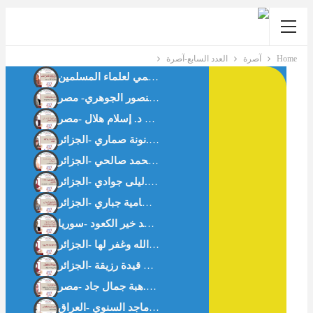
Home
آصرة
العدد السابع-آصرة
حوار مع د.كاميليا حلمي رئيس لجنة الأسرة بالاتحاد العالمي لعلماء المسلمين
فقه المسافة الآمنة: براءة الذمة في صلة الرحم المؤذية د. فداء منصور الجوهري- مصر
هاجر عليها السَّلام وإدارة البلاء – د.نونة صماري -الجزائر-
ما لا يُقال في العلاقات الزوجية رحلة في نفسية الرجل – د.سمية محمد صالحي -الجزائر
نفسية الطفل صنم التربية الحديثة -أ.بن قيدة رزيقة -الجزائر-