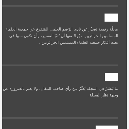
آصرة
مجلّة رقمية تصدُر عن نادي الرّقيم العلمي المُتفرع عن جمعية العلماء
المسلمين الجزائريين ، يُرادُ منها أن تُتمّ المسير، وأن تكون سببا في
بعث أفكار جمعية العلماء المسلمين الجزائريين .
تنويه
ما يُنشَرُ في المجلة يُعبِّرُ عن رأي صاحب المقال، ولا يعبر بالضرورة عن
وجهة نظر المجلة
.