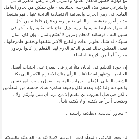
مع أولويّة حضور المعلّم القُدوة و المُربّي في تدريس المقرر الديني
والشرعي ضمن هذه المرحلة الحسّاسة ، فلن يتمكن من تجاوز العامل
المادي في زمن الحرب والضائقة الاقتصادية الناتجة عنها ، فهو منشغل
بتدبير أمور معيشته ، وبالتالي يعتبر ارتقاؤه فوق حاجاته من أجل
استمرار عملية التعليم والتربية لجيل ضائع تائه بمثابة رباط آخر في
سبيل الله ، فرسالته كمعلم ومربي لا تُقوّم بالمال ، وإن كان المال
سيهيّئ له سُبل تطوير الذات والتفرغ الأكبر لتثقيفها وتحقيق طموحاتها ،
فعلى المعنيّين بذلك تقديم الدعم اللازم لهذا المُعلم إن كانوا يريدون
مخرجاً آمناً من الأزمة الحاصلة ..
إن جودة التعليم في اليابان مثلاً تبرز في القدرة على اجتذاب أفضل
العناصر ، وتظهر استطلاعات الرأي هناك الاحترام الكبير الذي يكنّه
الشعب الياباني للمُعلّم ، ورواتب المعلمين تفوق رواتب المهندسين
والصيادلة ولذا فإنه يتقدم لكل وظيفة شاغرة هناك خمسة من المعلّمين
، لكن في ظل الحروب لن يتقدم إلا من يريد أن يبني ويُرمّم أولاً ،
ويكسب أجراً قد يكفيه أو لا يكفيه ثانياً ..
* محاور أساسية لانطلاقة راشدة ..
لن يعجز المُربّي والمُعلّم لمقرر التربية الإسلاميّة عن الفاعليّة والنوعيّة