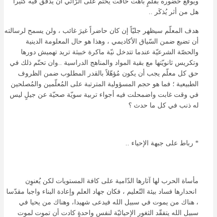
ويوقّع حضوره بقلمٍ باهت خافت يحتّم على الرّائي أن يُدقّق فيه كثيراً
هل من أثر يُذكَر ..
هدف المعلّم سيظهر جليّاً إن كان حاضراً غيرَ غائب ، ولن يسمح لرسالته
أن تضيع ضمن السّياق الأكاديمي ، وهذا هو حال المعلومة الدينية
والحصّة الشرعيّة عندما تتدخل نيّة ماكرة خبيثة تريد تهميش دورها
وتكريس ثانويّتها مع بقية المواد والمناهج الدراسية ..وان تحتّم ذلك في
حق كل معلّم يجب أن يكون مُؤهّلاً بالقدر المطلوب ضمن الظروف
الطبيعية ؛ فما هو حجم المسؤولية المترتبة على المُعلّمين والمُصلحين
في وقت غابت واضمحلت فيه أجواء تربية سويّة صحيّة عن جيلٍ ليس
له ذنب في كل ما حدث ؟
* رباط على جبهة الإحياء ..
مأساة الحرب لها آثارها الدّامية على كافة المستويات لكن يُعنوِن
انحدارها فساد بيئة التّعليم ، فكان جهاد العلم وإعادة البناء واجبا مقدّسا
، هناك من يموت في سبيل الله فيدعى شهيدا، وهناك من يحيا في
سبيل الله يتفقّد الثغور الإحيائيّة لنفسٍ واحدةٍ كادت أن تموت لموت