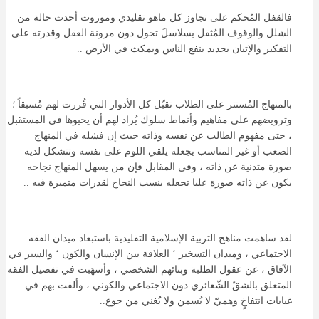
فالقفل المُحكم على تجاوز كل ماهو تقليدي وموروث أحدث حالة من
الشلل والوقوف المُثقل بسلاسلَ تحول دون مرونة العقل وقدرته على
التفكير والإتيان بجديد ينفع الناس ويمكث في الأرض ..
بالمنهاج المُستتر على الطلاب تقبّل كل الأدوار التي قُررت لهم مُسبقاً ؛
وترويضهم على مفاهيم وأنماط سلوك يُراد لهم أن يحيوها في المستقبل
، حتى مفهوم الطالب عن نفسه وذاته حيث إن فشله في المنهاج
الصعب أو غير المناسب يجعله يلقي اللوم على نفسه وتتشكل لديه
صورة متدنية عن ذاته ، وفي المقابل فإن من يسهل المنهاج نجاحه
يكون عن ذاته صورة عليا تجعله ينسب النجاح لقدرات متميزة فيه ..
لقد ساهمت مناهج التربية الإسلامية التقليدية باستبعاد ميدان الفقه
الاجتماعي ، وميدان التسخير ‘ العلاقة بين الإنسان والكون ‘ والسير في
الآفاق ، عن عقول الطلبة وبنائهم الشخصي ، وأسهَبت في تفصيل الفقه
المتعلق بالشقّ الشّعائري دون الاجتماعي والكوني ، وألقت بهم في
غيابات انتفاخٍ وهميّ لا يُسمن ولا يُغني من جوع..