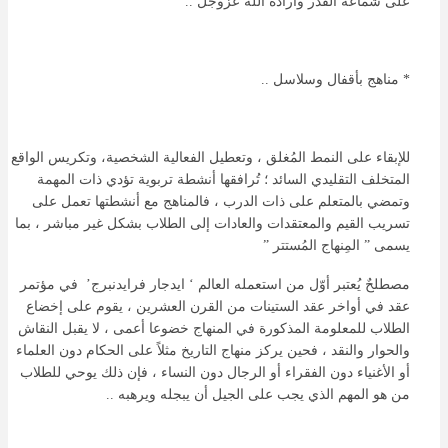
على شماعة القدر وارادة الله عزوجل ..
* مناهج بأقفال وسلاسل ..
للإبقاء على النمط المُغلق ، وتعطيل الفعالية الشخصية، وتكريس الواقع
المتخلف التقليدي السائد ؛ تُرافقها أنشطة تربوية تؤدي ذات المهمة
وتمضي بالمتعلم على ذات الدرب ، فالمناهج مع أنشطتها تعمل على
تسريب القيم والمعتقدات والعادات إلى الطلاب بشكل غير مباشر ، بما
يسمى ” المِنهاج المُستتر ”
مصطلحٌ يُعتبر أوّل من استعمله العالم ‘ ايدجار فرايدنبرج’ في مؤتمر
عقد في أواخر عقد الستينات من القرن العشرين ، يقوم على إخضاع
الطلاب للمعلومة المذكورة في المنهاج خضوعا أعمى ، لا يقبل النقاش
والحوار والنقد ، فحين يركز منهاج التاريخ مثلاً على الحكام دون العلماء
أو الأغنياء دون الفقراء أو الرجال دون النساء ، فإن ذلك يوحي للطلاب
من هو المهم الذي يجب على الجيل أن يبجله ويرهبه ..