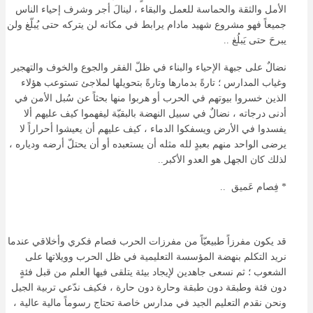
الأمل والثقة والحماسة للعمل والبقاء ، لينالَ أجر وشرف إحياء الناس
جميعاً فهو مشروع شهيد مادام يرابط في مكانه لن يتركه حتى يُبلّغ ولن
يبرحَ حتى يَبلُغ ..
نضالٌ على جبهة الإحياء والبناء في ظلّ الفقر والجوع والخوف والتهجير
وغياب المدارس ؛ تارةً بدمارها وتارةً بتحويلها لملاجئ تستوعب هؤلاء
الذين خسروا بيوتهم في الحرب أو هربوا منها بحثاً عن سُبل الأمن في
أدنى درجاته ، نضالٌ في سبيل النهضة بالبقيّة ليفهموا كيف عليهم ألا
يفسدوا في الأرض ويسفكوا الدماء ، كيف عليهم أن يعيشوا أحراراً لا
يرضى الواحد منهم بعبدٍ لله مثله أن يستعبده أو أن يحتلّ أرضه ودياره ،
لذلك كان الجهل هو العدو الأكبر..
* فِصام عَميق ..
قد يكون مفرزاً طبيعيّاً من مفرزات الحرب فصام فكري وأخلاقي عندما
نريد التكلم بنهضة المؤسسة التعليمية في ظل الحرب وويلاتها على
الشعوب ؛ ثم نسعى جاهدين لإيجاد بيئة يتلقى فيها العلم من قبل فئةٍ
دون فئة وطبقة دون طبقة وحارة دون حارة ، فكيف ندّعي تربية الجيل
ونحن نقدم التعليم الجيد في مدارس خاصة تحتاج رسوماً مالية عالية ،