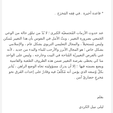
* قاعدة أخيرة ..في فِقه المَخرَج ..
عند حدوث الأزمات المُجتمعيّة الكبرى ؛ لا بُدّ من تبلوُر حالة من الوعي
الجَمعي بضرورة التغيير ، وبثّ الأمل في النفوس بأن هذا التغيير مُمكن
وليس مُستحيلاً ، والمجال التعليمي التربوي بشكل عام ، والإسلامي
بشكل خاص ؛ هو المجال الأبرز والأرحب للبناء والبدء من جديد ، لأنه
غني بالفرص التغييريّة المُتاحة في البيت وخارجه ، وليس على الواحد
منا كي يحظى بفرصة التغيير ضمن هذه الظروف الصّعبة والقاسية
ويضع بصمته فيها ؛ إلا أن يدرك مسؤوليته تجاه الوضع الراهن ، يُثابر
بكلّ وُسعه الذي يؤمن أنه مُكلّفٌ فيه وقادرٌ على إحداث الفَرق نحو
مَخرجٍ حضاريّ آمن .
بقلم
ليلى نبيل الكردي