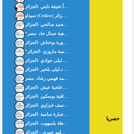
“سيداو” وتكريس علمنة الأسرة – أ.سامية مازوزي -الجزائر-
حصريا
العمل الخيري في غززة . د.سليم عمري – الجزائر-