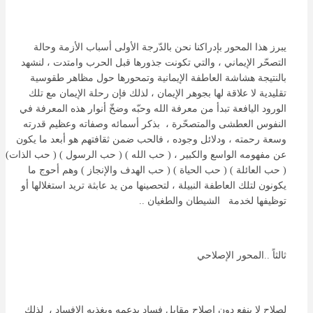
يبرز هذا المحور بإدراكنا نحن بالدّرجة الأولى أسباب الأزمة وحالة
التصحّر الإيماني ، والتي تكونت جذورها قبل الحرب وامتدت ، لنشهد
بالنتيجة هشاشة العاطفة الإيمانية وتمحورها حول مظاهر طقوسية
تقليدية لا علاقة لها بجوهر الإيمان ، لذلك فإن رحلة الإيمان مع تلك
الورود اليافعة تبدأ من معرفة الله وحبّه وضخّ أنوار هذه المعرفة في
النفوس العطشى والمتصحّرة ، بذكر أسمائه وصفاته وعظيم قدرته
وسعة رحمته ، ودلائل وجوده ، فالحب ضمن ثقافتهم هو أبعد ما يكون
عن مفهومه الواسع والكبير ، ( حب الله ) ( حب الرسول ) ( حب الذات)
( حب العائلة ) ( حب الحياة ) ( حب الهدف والإنجاز ) وهم أحوج ما
يكونون لتلك العاطفة النبيلة ، لتحصينها من يد عابثة تريد استغلالها أو
توظيفها لخدمة الشيطان والطغيان ..
ثالثاً ..المحور الإصلاحي
لصلاح لا ينفع دون إصلاح مقابل فساد يدعمه ويغذيه الإفساد ، لذلك