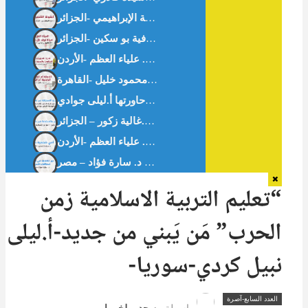
أيقونةُ الأَقصَى – أ.آمنة الإبراهيمي -الجزائر –
بين التحدي والاستجابة في بلاد المهجر – حوار مع -غالية زكور-أخصائية القلب. حاورتها أ.ليلى جوادي
بين التحدي والاستجابة في بلاد المهجر -د.غالية زكور – الجزائر
أمي شخصية صعبة – د. علياء العظم -الأردن-
“تعليم التربية الاسلامية زمن
الحرب” مَن يَبني من جديد-أ.ليلى
نبيل كردي-سوريا-
العدد السابع-آصرة