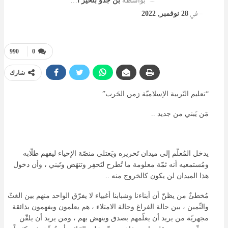
بواسطة
بن جدو بلخير المشرف العام
في
28 نوفمبر, 2022
990
0
شارك
“تعليم التّربية الإسلاميّة زمن الحَرب”
مَن يَبني من جديد ..
يدخل المُعلّم إلى ميدان تَحريره ويَعتلي منصّة الإحياء ليفهم طلّابه
ومُستمعيه أنه ثمّة معلومة ما تُطرح لتَحفِر وتنهَض وتَبني ، وأن دخول
هذا الميدان لن يكون كالخروج منه ..
مُخطئٌ من يظنّ أن أبناءنا وشبابنا أغبياء لا يفرّق الواحد منهم بين الغثّ
والثّمين ، بين حالة الفراغ وحالة الامتلاء ، هم يعلمون ويفهمون بذائقة
مجهريّة من يريد أن يعلّمهم بصدق وينهض بهم ، ومن يريد أن يلقّن