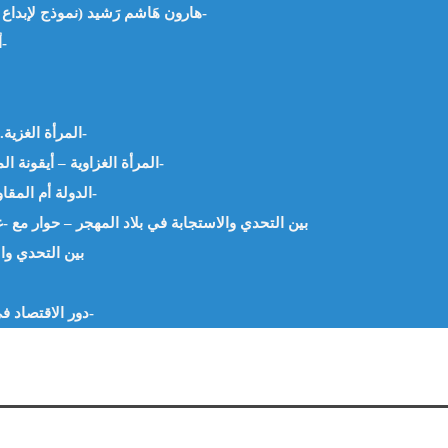
هارون هَاشم رَشيد (نموذج لإبداع العائلة الغَزيّة) – د. أحمد عطيّة السُّعودي -الأردن-
أزهار على حواف غزّة – أ.عبدالنور خبابة -الجزائر-
المرأة الغزية..امرأة تولد كل يوم.. – أ.شافية بو سكين -الجزائر-
المرأة الغزاوية – أيقونة المقاومة والصمود والتجدد -د. علياء العظم -الأردن-
الدولة أم المقاومة الدجاجة أم البيضة – د.محمود خليل -القاهرة-
بين التحدي والاستجابة في بلاد المهجر – حوار مع -غ
بين التحدي وال
دور الاقتصاد في ترشيد استهلاك الأسرة – د. سارة فؤاد – مصر-