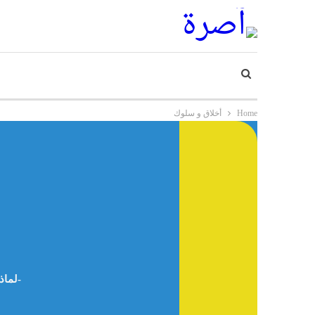
Home
أخلاق و سلوك
لماذا تفشل أغلب محاولات التغيير داخل الأسرة؟ وكيف نحولها إلى نقطة انطلاق حقيقية – د.صالح بن محمد خير الكعود -سوريا-