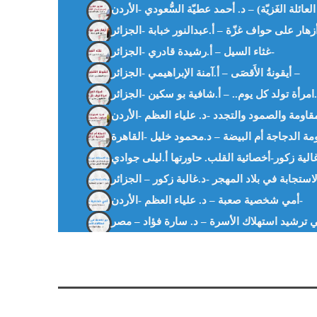
غثاء السيل – أ.رشيدة قادري -الجزائر-
أيقونةُ الأَقصَى – أ.آمنة الإبراهيمي -الجزائر –
الية زكور-أخصائية القلب. حاورتها أ.ليلى جوادي
استجابة في بلاد المهجر -د.غالية زكور – الجزائر
أمي شخصية صعبة – د. علياء العظم -الأردن-