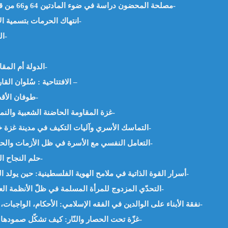
مصلحة المحضون دراسة في ضوء المادتين 64 و66 من قانون الأسرة الجزائري – د.جبارة سامية -الجزائر-
انتهاك الحرمات بتسمية الأشياء بغير أسمائها – د.حفيظة بلميهوب -الجزائر-
العمل الخيري في غززة . د.سليم عمري – الجزائر-
الدولة أم المقاومة : الدجاجة أم البيضة. د. محمود خليل -مصر-
الافتتاحية : سُلوان القارئ : كيمياء أهل غززة – أ.بن جدو بلخير – الجزائر –
طوفان الأقصى -خواطر من القرآن- د.زهية حويشي -الجزائر-
غزة المقاومة الحاضنة الشعبية والنموذج الحضاري -د. عبد الحميد بن سالم – الجزائر-
التماسك الأسري وآليات التكيف في مدينة غزة خلال فترات الحرب – .د.بشيربن لحبيب – الجزائر-
التعامل النفسي مع الأسرة في ظل الأزمات والحروب”التكيف وطرق الدعم. د. سارة فؤاد -مصر-
حلم النجاح الذي يتحول إلى فشل. أ.رحيمة رغايسية – الجزائر-
“أسرار القوة الذاتية في ملامح الهوية الفلسطينية: حين يولد الصمود من الجذور” – د. سمية صالحي -الجزائر-
التحدّي المزدوج للمرأة المسلمة في ظلّ الأنظمة العلّمانية – بن قيدة رزيقة .أم عمر الفارق. -الجزائر-
نفقة الأبناء على الوالدين في الفقه الإسلامي: الأحكام، الواجبات، والآثار الاجتماعية – أ.د حفيظة بلميهوب -الجزائر-
غزّة تحت الحصار والنّار: كيف تشكّل صمودها في ظروف استثنائية ؟ – أ.نصيرة سعيد -الجزائر-