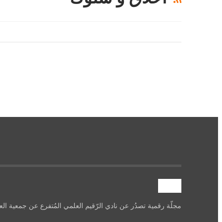
آصرة
مجلّة رقمية تصدُر عن نادي الرّقيم العلمي المُتفرع عن جمعية العل