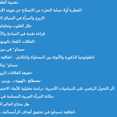
نفسية الطفل صنم التربية الحديثة -أ.بن قيدة رزيقة -الجزائر-
الفطرة أولا حماية النشء من الانسلاخ عن هويته الإسلامية في زمن العولمة – د.هبة جمال جاد -مصر-
الزوج والمرأة في السياق القرآني رؤية دلالية – د.عمر ماجد السنوي -العراق-
علل القلوب وتجلياتها على العلاقات الأسرية – أ.عتيقة نابتي -الجزائر-
سيداو (cedaw) قراءة نقدية في المبادئ والآيات – د.بوحفص روملية -الجزائر-
العائلات المُعاد تكوينها وتربية الربيب – د.سمية محمد صالحي -الجزائر-
“سيداو” في ميزان الشريعة والمجتمع – د. هبة جمال جاد -مصر-
انطولوجيا الذكورة والأنوثة بين المساواة والتكامل – اتفاقية سيداو وتَذَكّْوَر الأنوثة – أ.د.نورة بوحناش -الجزائر-
“سيداو” وتكريس علمنة الأسرة – أ.سامية مازوزي -الجزائر-
حقيقة العلاقات الزوجية وأهدافها الاجتماعية – أ.ليلى جوادي -الجزائر-
مصطلح «الهوية».. وزمن تمجيد الفرديات الصغيرة – د.ليلى بلخير -الجزائر-
أثر التحول الرقمي على الديناميات الأسرية: دراسة تحليلية للأبعاد الاجتماعية والنفسية. – أ.م.د. محمد فهمي رشاد -مصر-
مكانة المرأة العربية المسلمة في الحركة الفكرية والأدبية – أ.علجية عيش -الجزائر-
هل يحتاج العالم الاسلامي إلى (سيداو) – أ.شافية بوسكين -الجزائر-
اتفاقية (سيداو) في تحقيق أهداف الرأسمالية، وخدمة قيم الليبرالية – د.يوسف خبزاوي -الجزائر-