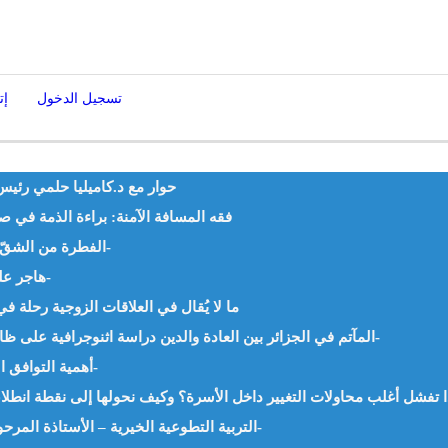
تسجيل الدخول
إت
حوار مع د.كاميليا حلمي رئيس 
فقه المسافة الآمنة: براءة الذمة في ص
الفطرة من الشقّ الأول إلى الميثاق الإنساني د. إسلام هلال -مصر-
هاجر عليها السَّلام وإدارة البلاء – د.نونة صماري -الجزائر-
ما لا يُقال في العلاقات الزوجية رحلة 
المآتم في الجزائر بين العادة والدين دراسة اثنوجرافية على ظاهرة إعداد طعام الجنائز – أ.ليلى جوادي -الجزائر-
أهمية التوافق الزواجي وأهم مظاهره – د.سامية جباري -الجزائر-
التربية التطوعية الخيرية – الأستاذة المرحومة : آمنة خنفري – رحمها الله وغفر لها -الجزائر-