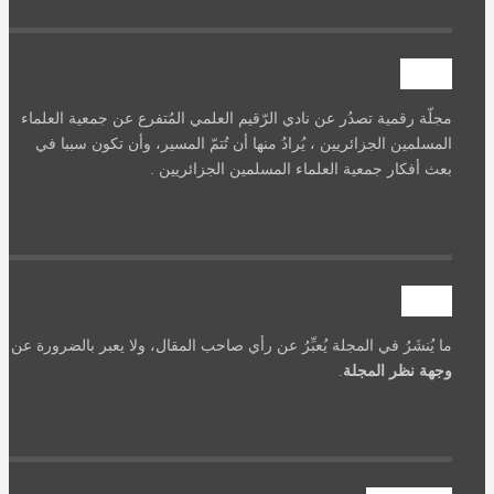
آصرة
مجلّة رقمية تصدُر عن نادي الرّقيم العلمي المُتفرع عن جمعية العلماء
المسلمين الجزائريين ، يُرادُ منها أن تُتمّ المسير، وأن تكون سببا في
بعث أفكار جمعية العلماء المسلمين الجزائريين .
تنويه
ما يُنشَرُ في المجلة يُعبِّرُ عن رأي صاحب المقال، ولا يعبر بالضرورة عن
وجهة نظر المجلة
.