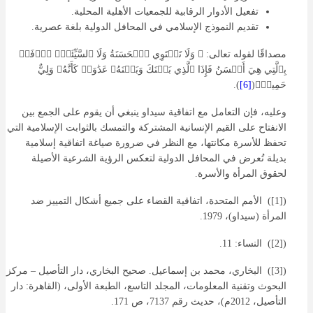
تفعيل الأدوار الرقابية للجمعيات الأهلية المحلية.
تقديم النموذج الإسلامي في المحافل الدولية بلغة عصرية.
مصداقًا لقوله تعالى: ﴿ وَلَا تَسۡتَوِي ٱلۡحَسَنَةُ وَلَا ٱلسَّيِّئَةُۚ ٱدۡفَعۡ
بِٱلَّتِي هِيَ أَحۡسَنُ فَإِذَا ٱلَّذِي بَيۡنَكَ وَبَيۡنَهُۥ عَدَٰوَةٞ كَأَنَّهُۥ وَلِيٌّ
حَمِيمٞ﴾(
[6]
).
وعليه، فإن التعامل مع اتفاقية سيداو ينبغي أن يقوم على الجمع بين
الانفتاح على القيم الإنسانية المشتركة والتمسك بالثوابت الإسلامية التي
تحفظ للأسرة مكانتها، مع النظر في ضرورة صياغة اتفاقية إسلامية
بديلة تُعرض في المحافل الدولية لتعكس الرؤية الشرعية الأصيلة
لحقوق المرأة والأسرة.
([1]) الأمم المتحدة، اتفاقية القضاء على جميع أشكال التمييز ضد
المرأة (سيداو)، 1979.
([2]) النساء: 11.
([3]) البخاري، محمد بن إسماعيل. صحيح البخاري، دار التأصيل – مركز
البحوث وتقنية المعلومات، المجلد التاسع، الطبعة الأولى، (القاهرة: دار
التأصيل، 2012م)، حديث رقم 7137، ص 171.