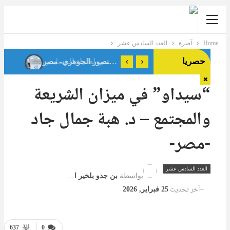
Home
آصرة
العدد السادس عشر
حصريا
حوار مع د.كاميليا حلمي رئيس لجنة الأسرة بالاتحاد العالمي لعلماء المسلمين
فقه المسافة الآمنة: براءة الذمة في صلة الرحم المؤذية د. فداء منصور الجوهري- مصر
“سيداو” في ميزان الشريعة
والمجتمع – د. هبة جمال جاد
-مصر-
العدد السادس عشر
بواسطة
بن جدو بلخير المشرف العام
آخر تحديث
25 فبراير, 2026
637
0