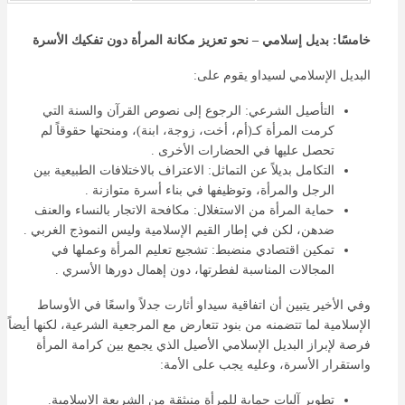
خامسًا: بديل إسلامي – نحو تعزيز مكانة المرأة دون تفكيك الأسرة
البديل الإسلامي لسيداو يقوم على:
التأصيل الشرعي: الرجوع إلى نصوص القرآن والسنة التي
كرمت المرأة كـ(أم، أخت، زوجة، ابنة)، ومنحتها حقوقاً لم
تحصل عليها في الحضارات الأخرى .
التكامل بديلاً عن التماثل: الاعتراف بالاختلافات الطبيعية بين
الرجل والمرأة، وتوظيفها في بناء أسرة متوازنة .
حماية المرأة من الاستغلال: مكافحة الاتجار بالنساء والعنف
ضدهن، لكن في إطار القيم الإسلامية وليس النموذج الغربي .
تمكين اقتصادي منضبط: تشجيع تعليم المرأة وعملها في
المجالات المناسبة لفطرتها، دون إهمال دورها الأسري .
وفي الأخير يتبين أن اتفاقية سيداو أثارت جدلاً واسعًا في الأوساط
الإسلامية لما تتضمنه من بنود تتعارض مع المرجعية الشرعية، لكنها أيضاً
فرصة لإبراز البديل الإسلامي الأصيل الذي يجمع بين كرامة المرأة
واستقرار الأسرة، وعليه يجب على الأمة:
تطوير آليات حماية للمرأة منبثقة من الشريعة الإسلامية.