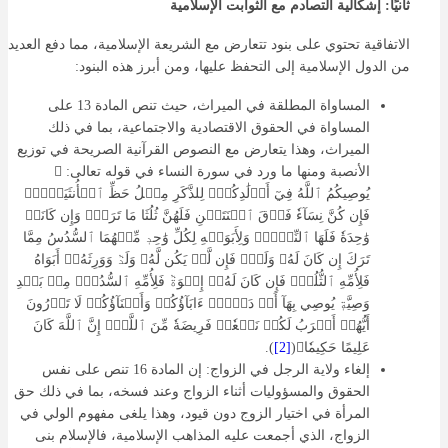
ثانيًا: إشكالية التصادم مع الثوابت الإسلامية
الاتفاقية تحتوي على بنود تتعارض مع الشريعة الإسلامية، مما دفع العديد
من الدول الإسلامية إلى التحفظ عليها، ومن أبرز هذه البنود:
المساواة المطلقة في الميراث، حيث تنص المادة 13 على
المساواة في الحقوق الاقتصادية والاجتماعية، بما في ذلك
الميراث، وهذا يتعارض مع النصوص القرآنية الصريحة في توزيع
الأنصبة ومنها ما ورد في سورة النساء في قوله تعالى: ﴿
يُوصِيكُمُ ٱللَّهُ فِيٓ أَوۡلَٰدِكُمۡۖ لِلذَّكَرِ مِثۡلُ حَظِّ ٱلۡأُنثَيَيۡنِۚ
فَإِن كُنَّ نِسَآءٗ فَوۡقَ ٱثۡنَتَيۡنِ فَلَهُنَّ ثُلُثَا مَا تَرَكَۖ وَإِن كَانَتۡ
وَٰحِدَةٗ فَلَهَا ٱلنِّصۡفُۚ وَلِأَبَوَيۡهِ لِكُلِّ وَٰحِدٖ مِّنۡهُمَا ٱلسُّدُسُ مِمَّا
تَرَكَ إِن كَانَ لَهُۥ وَلَدٞۚ فَإِن لَّمۡ يَكُن لَّهُۥ وَلَدٞ وَوَرِثَهُۥٓ أَبَوَاهُ
فَلِأُمِّهِ ٱلثُّلُثُۚ فَإِن كَانَ لَهُۥٓ إِخۡوَةٞ فَلِأُمِّهِ ٱلسُّدُسُۚ مِنۢ بَعۡدِ
وَصِيَّةٖ يُوصِي بِهَآ أَوۡ دَيۡنٍۗ ءَابَآؤُكُمۡ وَأَبۡنَآؤُكُمۡ لَا تَدۡرُونَ
أَيُّهُمۡ أَقۡرَبُ لَكُمۡ نَفۡعٗاۚ فَرِيضَةٗ مِّنَ ٱللَّهِۗ إِنَّ ٱللَّهَ كَانَ
عَلِيمًا حَكِيمٗا﴾(
[2]
).
إلغاء ولاية الرجل في الزواج: إن المادة 16 تنص على نفس
الحقوق والمسؤوليات أثناء الزواج وعند فسخه، بما في ذلك حق
المرأة في اختيار الزوج دون قيود، وهذا يلغى مفهوم الولي في
الزواج، الذي أجمعت عليه المذاهب الإسلامية، فالإسلام بنى