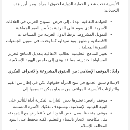
الأسرية تحت شعار الحماية الدولية لحقوق المرأة، ومن أبرز هذه
التحديات:
العولمة الثقافية: تهدف إلى فرض النموذج الغربي في العلاقات
الأسرية، الذي يقوم على الفردية بدلاً من القيم الجماعية .
التمويل المشروط: تربط الدول الغربية بين المساعدات
الاقتصادية وتطبيق بنود سيداو، كما يحدث في تمويل الجمعيات
النسوية المحلية .
تغيير المناهج التعليمية: تطالب الاتفاقية بتعديل المناهج لتعزيز
المساواة الجندرية، مما قد يؤدي إلى طمس الهوية الإسلامية .
رابعًا: الموقف الإسلامي: بين الحقوق المشروعة والانحراف الفكري
الإسلام سبق الجميع في منح المرأة حقوقها، لكن في إطار من القيم
والتوازنات الأسرية. المواقف من سيداو يمكن تقسيمها إلى:
موقف رافض: تعتبرها بعض التيارات الفكرية أداة للتأثير على
البنية القيمية الإسلامية، وتستهدف تفكيك الأسرة المسلمة .
موقف متحفظ: يقبل بعض البنود التي لا تتعارض مع الشريعة،
مثل مكافحة الاتجار بالنساء والتعليم، لكنه يتحفظ على البنود
المخالفة للإسلام .