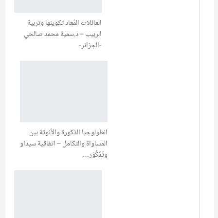
العائلات المُعاد تكوينها وتربية
الربيب – د.سمية محمد صالحي
-الجزائر-
انطولوجيا الذكورة والأنوثة بين
المساواة والتكامل – اتفاقية سيداو
وتَذَكّْوَر…