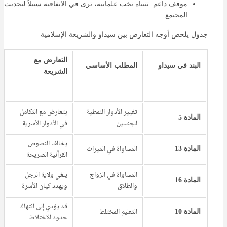
موقف داعم: تتبناه نخب علمانية، ترى في الاتفاقية سبيلاً لتحديث
المجتمع .
جدول يلخص أوجه التعارض بين سيداو والشريعة الإسلامية
التعارض مع
البند في سيداو
المطلب الأساسي
الشريعة
تغيير الأدوار النمطية
يتعارض مع التكامل
المادة 5
للجنسين
في الأدوار الأسرية
يخالف النصوص
المساواة في الميراث
المادة 13
القرآنية الصريحة
المساواة في الزواج
يلغي ولاية الرجل
المادة 16
والطلاق
ويهدد كيان الأسرة
قد يؤدي إلى انتهاك
التعليم المختلط
المادة 10
حدود الاختلاط