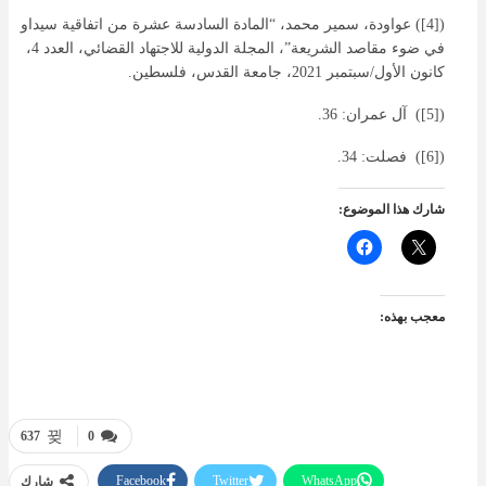
([4]) عواودة، سمير محمد، “المادة السادسة عشرة من اتفاقية سيداو
في ضوء مقاصد الشريعة”، المجلة الدولية للاجتهاد القضائي، العدد 4،
كانون الأول/سبتمبر 2021، جامعة القدس، فلسطين.
([5]) آل عمران: 36.
([6]) فصلت: 34.
شارك هذا الموضوع:
معجب بهذه:
637
0
Facebook
Twitter
WhatsApp
شارك