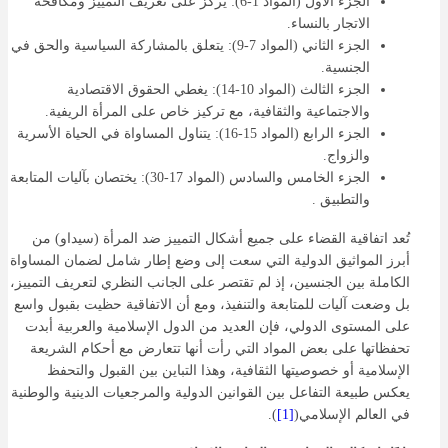
الجزء الأول (المواد 1-6): يركز على تعريف التمييز ومكافحة
الاتجار بالنساء.
الجزء الثاني (المواد 7-9): يتعلق بالمشاركة السياسية والحق في
الجنسية.
الجزء الثالث (المواد 10-14): يغطي الحقوق الاقتصادية
والاجتماعية والثقافية، مع تركيز خاص على المرأة الريفية.
الجزء الرابع (المواد 15-16): يتناول المساواة في الحياة الأسرية
والزواج.
الجزء الخامس والسادس (المواد 17-30): يختصان بآليات المتابعة
والتطبيق .
تُعد اتفاقية القضاء على جميع أشكال التمييز ضد المرأة (سيداو) من
أبرز المواثيق الدولية التي سعت إلى وضع إطار شامل لضمان المساواة
الكاملة بين الجنسين، إذ لم تقتصر على الجانب النظري لتعريف التمييز،
بل وضعت آليات للمتابعة والتنفيذ، ومع أن الاتفاقية حظيت بقبول واسع
على المستوى الدولي، فإن العديد من الدول الإسلامية والعربية أبدت
تحفظاتها على بعض المواد التي رأت أنها تتعارض مع أحكام الشريعة
الإسلامية أو خصوصيتها الثقافية، وهذا التباين بين القبول والتحفظ
يعكس طبيعة التفاعل بين القوانين الدولية والمرجعيات الدينية والوطنية
في العالم الإسلامي(
[1]
).