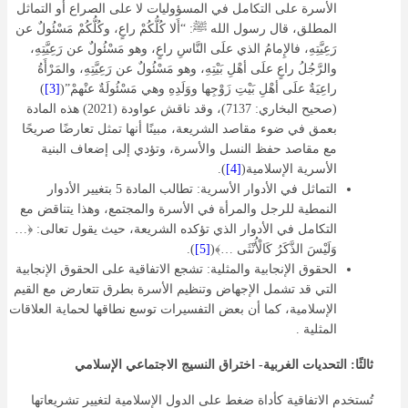
الأسرة على التكامل في المسؤوليات لا على الصراع أو التماثل
المطلق، قال رسول الله ﷺ: “أَلا كُلُّكُمْ راعٍ، وكُلُّكُمْ مَسْئُولٌ عن
رَعِيَّتِهِ، فالإِمامُ الذي علَى النَّاسِ راعٍ، وهو مَسْئُولٌ عن رَعِيَّتِهِ،
والرَّجُلُ راعٍ علَى أهْلِ بَيْتِهِ، وهو مَسْئُولٌ عن رَعِيَّتِهِ، والمَرْأَةُ
راعِيَةٌ علَى أهْلِ بَيْتِ زَوْجِها ووَلَدِهِ وهي مَسْئُولَةٌ عنْهمْ”(
[3]
)
(صحيح البخاري: 7137)، وقد ناقش عواودة (2021) هذه المادة
بعمق في ضوء مقاصد الشريعة، مبينًا أنها تمثل تعارضًا صريحًا
مع مقاصد حفظ النسل والأسرة، وتؤدي إلى إضعاف البنية
الأسرية الإسلامية(
[4]
).
التماثل في الأدوار الأسرية: تطالب المادة 5 بتغيير الأدوار
النمطية للرجل والمرأة في الأسرة والمجتمع، وهذا يتناقض مع
التكامل في الأدوار الذي تؤكده الشريعة، حيث يقول تعالى: ﴿…
وَلَيْسَ الذَّكَرُ كَالْأُنْثَى …﴾(
[5]
).
الحقوق الإنجابية والمثلية: تشجع الاتفاقية على الحقوق الإنجابية
التي قد تشمل الإجهاض وتنظيم الأسرة بطرق تتعارض مع القيم
الإسلامية، كما أن بعض التفسيرات توسع نطاقها لحماية العلاقات
المثلية .
ثالثًا: التحديات الغربية- اختراق النسيج الاجتماعي الإسلامي
تُستخدم الاتفاقية كأداة ضغط على الدول الإسلامية لتغيير تشريعاتها