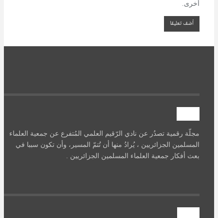
أخرى.
آصرة
مجلّة رقمية تصدُر عن نادي الرّقيم العلمي المُتفرع عن جمعية العلماء
المسلمين الجزائريين ، يُرادُ منها أن تُتمّ المسير، وأن تكون سببا في
بعث أفكار جمعية العلماء المسلمين الجزائريين .
تنويه