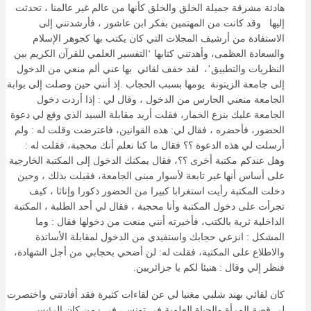
هادئة مشرقة جميلة الخلق والخلق كأنها من عالم غير عالمنا ، تحدثت
إليها وقد كانت من المهتمين بفكر ابن عاشور ، فأرشدتني إلى
الاستفادة من أرشيف المجلات التي كان يكتب بها كجوهر الإسلام
والسعادة العظمى، وأهدتني كتابها ‘التفسير العلمي للقرآن الكريم بين
النظريات والتطبيق’، لقد خفف لقائي بها عني ألم منعي من الدخول
إلى جامعة الزيتونة يومها بسبب الحجاب .إذ أنني حين وصلت إلى بوابة
الجامعة منعني الحارس من الدخول ، وقال لي : إذا أردت دخول
الجامعة عليك بنزع الخمار، فقلت أريد مقابلة السيد الذي وقع لي دعوة
الحضور، فأحضره ، فقال لي: هذه القوانين، فاعترضت وقلت له : ولم
أرسلت لي هذه الدعوة ؟؟ فقال ما كنا نعلم أنك محجبة، فقلت له :
وهل عندكم مكتبة أخرى ؟؟، فقال يمكنك الدخول إلى المكتبة الخارجية
على أساس أنها غير تابعة لأسوار مبنى الجامعة، فقبلت بذلك ، وحين
دخلت المكتبة رأيت استغرابا كبيرا من الحضور ذكورا وإناثا ، كيف
تجرأت على دخول المكتبة وأنا محجبة ، فقال لي أحد الطلبة ، المكتبة
الداخلية ثرية بالكتب، فأخبرته أنني منعت من دخولها فقال : وما
المشكل : انزعي حجابك واستفيدي من الدخول لمقابلة الأساتذة
والاطلاع على المكتبة، فقلت له: لن أضحي بحجابي من أجل الشهادة،
فنظر إلي وقال : هنيئا لكم يا جزائريين.
كان لقائي بهند شلبي مغنيا لي عن لقاءات كثيرة فقد أفادتني واختصرت
لي قصة المرأة والحياة العلمية في تونس، في زمن كان الرئيس