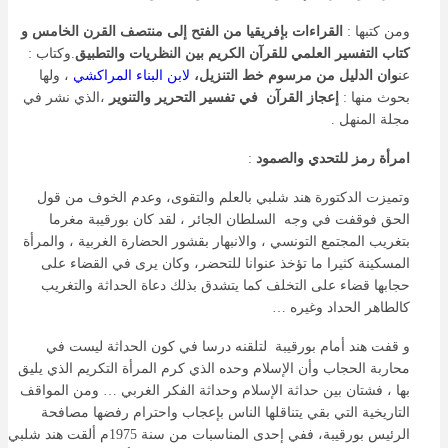
ومن كتبها :
القراءات بإفريقيا من الفتح إلى منتصف القرن الخامس و
كتاب التفسير العلمي للقرآن الكريم بين النظريات والتطبيق
.وكتاب :
عن
وان الدليل من مرسوم خط التنزيل،
لابن البناء المراكشي
، ولها
بحوث منها :
إعجاز القرآن في تفسير التحرير والتنوير
،الذي نشر في
مجلة المنهل .
امرأة رمز للتحدي والصمود
:
وتميزت الدكتورة هند شلبي بالعلم والتقوى، وعدم الخوف من قول
الحق فوقفت في وجه السلطان الجائر ، لقد كان بورقيبة مغرما
بتغريب المجتمع التونسي ، والانبهار بقشور الحضارة الغربية ، والمرأة
المسكينة كثيرا ما تؤخذ عنوانا للتحضر، وكان يرى في القضاء على
حجابها قضاء على التخلف كما يتشدق بذلك دعاة الحداثة والتغريب
كالطاهر الحداد وغيره …
و قفت هند أمام بورقيبة لتلقنه درسا في كون الحداثة ليست في
محاربة الحجاب وأن الإسلام وحده الذي كرم المرأة التكريم الذي يليق
بها ، فشتان بين حداثة الإسلام وحداثة الفكر الغربي … ومن المواقف
التاريخية التي بقي يتناقلها الناس بإعجاب واحترام رفضها مصافحة
الرئيس بورقيبة، ففي إحدى المناسبات من سنة 1975م ألقت هند شلبي