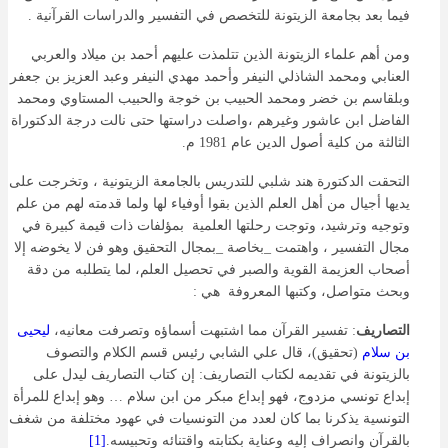
فيما بعد بجامعة الزيتونة للتخصص في التفسير والدراسات القرآنية .
ومن أهم علماء الزيتونة الذين تتلمذت عليهم أحمد بن ميلاد والعربي
العنابي ومحمد الشاذلي النيفر وأحمد مهدي النيفر وعبد العزيز بن جعفر
وبلقاسم بن خضر ومحمد الحبيب بن خوجة والحبيب المستاوي ومحمد
الفاضل ابن عاشور وغيرهم ،واصلت دراستها حتى نالت درجة الدكتوراة
الثالثة من كلية أصول الدين عام 1981 م.
التحقت الدكتورة هند شلبي للتدريس بالجامعة الزيتونية ، وتخرجت على
يديها أجيال من أهل العلم الذين بقوا أوفياء لها ولما قدمته لهم من علم
وتوجيه وترشيد، وتوجت رحلتها العلمية بمؤلفات ذات قيمة كبيرة في
مجال التفسير ، واهتمت _بخاصة _بمجال التحقيق وهو فن لا يخوضه إلا
أصحاب العزيمة القوية والصبر في تحصيل العلم، لما يتطلبه من دقة
وبحث متواصل، وكتبها المعروفة هي :
التصاريف
: تفسير القرآن مما اشتبهت أسماؤه وتصرفت معانيه،
ليحيى
بن سلام
(تحقيق)، قال علي الشابي رئيس قسم الكلام والتصوف
بالزيتونة في تقديمه لكتاب التصاريف: إن كتاب التصاريف ليدل على
إبداع تونسي مزدوج، فهو إبداع مبكر من ابن سلام … وهو إبداع للمرأة
التونسية يذكرنا بما كان لعدد من التونسيات في عهود مختلفة من شغف
بالقرآن وانصراف إليه وعناية بكتابته واقتنائه وتحبيسه.
[1]