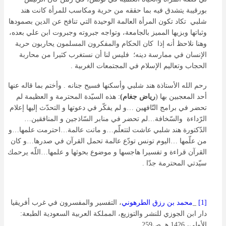
بورقيبة يتشدق فيه بما حققه من حرية ومكاسب للمرأة كانت هند
شلبي تكاد تكون المرأة العالمة الوحيدة التي تنافح عن الدين بصمودها
وثباتها وبزيها المميز بالجامعة، وتواجه جبروته وجبروت ابن علي بعده،
وهنا نلاحظ أنه إذا كان الحكام والمفكرون المسلمون يحاربون حرية
الإنسان في ممارسة دينه؛ فليس لنا أن نستغرب كثيرا من محاربة
الحجاب وتعاليم الإسلام في المجتمعات الغربية .
رحم الله الأستاذة هند شلبي وأسكنها فسيح جنانه . وأختم بما قاله عنها
أحد المعجبين بها (
رياض جغام
)
: هذه السيّدة المحترمة و العظيمة لم
تحضر في برامج التّافهين …و لم يفكّر في دعوتها و التحدّث إليها إعلام
الرّداءة والسّخافة…لم تحضر في منابر السّاذجين و المنافقين…
الدّكتورة هند شلبي عاشت لتتعلّم…و ماتت عالمة…احترمت علمها…و
من علّمها …اليوم تونس تودّع عالمة تحمل القرآن في صدرها…و كان
القرآن قراءة و تفسيرا هاجسها و موضوع بحوثها و علمها…اللّه يرحمك
سيّدتي المحترمة جدّا .
[1]
_
محمد بن رزق الطرهوني
، التفسير والمفسرون في غرب أفريقيا
دار ابن الجوزي للنشر والتوزيع، المملكة العربية السعودية الطبعة:
الأولى، 1426 هـ ص259.