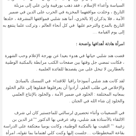
السياسة وأعداء الإسلام ، فقد ذهب بورقيبة وابن علي إلى مزبلة
التاريخ ، وخلدت مواقفهما المخزية في الحرب على الدين في ضمير
الأمة ، فلا يذكران إلا بالخزي، أما هند شلبي فمواقفها المشرفة ، خلدها
التاريخ بالمدح والترحم عليها في كل أنحاء العالم ، وتركت علما ينتفع به
إلى يوم القيامة …
امرأة هادئة أهدافها واضحة :
قضت هند شلبي حياتها في هدوء بعيدا عن بهرجة الإعلام وحب الشهرة
، فكانت تمضي جل وقتها بين صفحات الكتب مرابطة بالمكتبة الوطنية
بالعطارين لا تبخل على من يقصدها للفائدة العلمية .
لقد كانت هند شلبي أنموذجا راقيا للاقتداء في التمسك بالمبادئ
والإخلاص في طلب العلم، أرادوا أن يعرقلوها فنقلوها إلى عالم الخلود
بمعانيه المختلفة : الخلود في ضمير الأمة ، والخلود بالإنتاج العلمي
والخلود إن شاء الله في الجنان .
في التسعينات وأثناء تحضيري لرسالتي للماجستير كان لي شرف
الالتقاء بالأستاذة هند شلبي، وقد عرفني بها الدكتور “”عز الدين بن
زغيبة ‘” التقيت بها بالمكتبة الوطنية، وكانت يوميا معتكفة على الدراسة
بقاعة المخطوطات …جلست إليها وكنت كلي اهتماما بما تقوله، امرأة