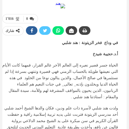
1٬016
0
شارك
في وداع فخر الزيتونة
:
هند شلبي
أ
.
د
.
حجيبة
شيدخ
الحياة جسر قصير نعبره إلى العالم الآخر عالم القرار، فمهما كانت الأيام
التي نعيشها طويلة بالحساب الزمني فهي قصيرة وتنتهي بسرعة إذا لم
نستثمرها في صالح الأعمال، والذين ينالون نوعا من الخلود في هذه
الحياة الدنيا ويخلدون بإذنه_ تعالى_ في جنات النعيم هم العلماء
الربانيون، الذين يحيون بالمواقف المشرفة لهم وللأمة، سيدة المقال
والمقام : أستاذتنا هند شلبي .
ولدت هند شلبي لأسرة ذات علم ودين، فكان والدها الشيخ أحمد شلبي
أحد مدرسي الزيتونة فتربت على يديه تربية إسلامية راقية و حفظت
القرآن الكريم في سن مبكرة على يد الشيخ محمد الدلاعي برواية
قالون عن نافع، وأخذت بطريقة عادية التعليم المدني الحديث لتلتحق