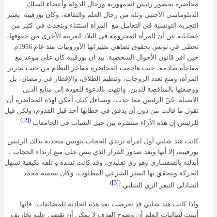
محاضرة بحضور رئيس الجمهورية ورجال الدولة وأعضاء السلك
الدبلوماسي الأجنبي وثلة من رجال العلم والثقافة، وكان بورقيبة يعتبر
التجربة التونسية في التعامل مع المرأة استثناء ويتحدث في كثير من
خطاباته عن أن المرأة المحرومة في البلاد العربية الأخرى من حقوقها،
تحظى في تونس بحقوق تضاهي نظيراتها الأوروبيات منذ عام 1956م
حين أقر قانون الأحوال الشخصية. بيد أن بورقيبة كان على موعد مع
مفاجأة صادمة، حيث هاجمت المحاضرة مفاخر النظام من حيث تحرير
المرأة، ومنع تعدد الزوجات، وتنظيم الطلاق، والإفطار في رمضان، بل
ووصفتها بالمناقضة للدين، وانتهت بالدعوة للعودة إلى منابع الدين
الأصيلة. جُنّ الرئيس مما حدث، وتساءل كيف أمكن لهذه المحاضرة أن
تقول ما قالت من دون أن يدقق في خطابها أحد قبل القدوم، ولكن قيل
)
[2]
(
للرئيس إن هذه الآراء منتشرة بين جيل الشباب في الجامعات
.
كانت هند شلبي أول امرأة ترتدي الحجاب بتونس متحدية بذلك الرئيس
بورقيبة، إلا أنها وبعد صدور القرار الذي ينص على منع ارتداء الحجاب ،
أبدلته بالسفساري وهو زي تقليدي، وقد كانت تشده و تلفه بكيفية تسهل
الحركة ويتحقق بها الستر الشرعي المطلوب، وكان يسميه محمد
)
[3]
(
الشاذلي النيفر الزي الشلبي
.
وإذا كانت هند شلبي قد تعرضت بعد هذه الحادثة للمضايقات، فإنها
أثبتت لطالبات العلم أن وضوح الهدف لا يمكن أن تقضي عليه تخاريف