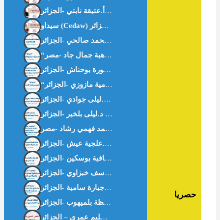
“سيداو” وتكريس علمنة الأسرة – أ.سامية مازوزي -الجزائر-
حصريا
العمل الخيري في غززة . د.سليم عمري – الجزائر-