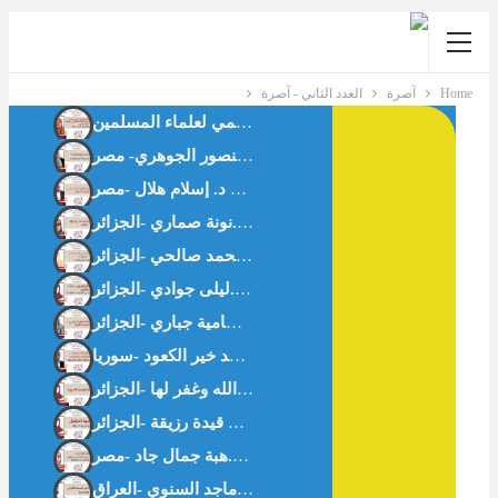
Home
آصرة
العدد الثاني - آصرة
حوار مع د.كاميليا حلمي رئيس لجنة الأسرة بالاتحاد العالمي لعلماء المسلمين
فقه المسافة الآمنة: براءة الذمة في صلة الرحم المؤذية د. فداء منصور الجوهري- مصر
هاجر عليها السَّلام وإدارة البلاء – د.نونة صماري -الجزائر-
ما لا يُقال في العلاقات الزوجية رحلة في نفسية الرجل – د.سمية محمد صالحي -الجزائر
نفسية الطفل صنم التربية الحديثة -أ.بن قيدة رزيقة -الجزائر-