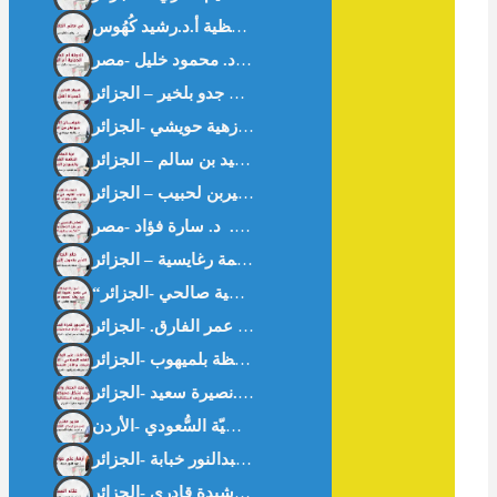
في معنى الحافظية أ.د.رشيد كُهُوس
ى -خواطر من القرآن- د.زهية حويشي -الجزائر-
أزهار على حواف غزّة – أ.عبدالنور خبابة -الجزائر-
غثاء السيل – أ.رشيدة قادري -الجزائر-