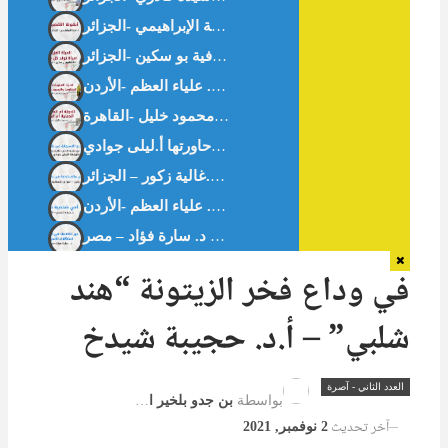
أيقونةُ الأَقصَى – أ.آمنة الإبراهيمي -الجزائر –
بين التحدي والاستجابة في بلاد المهجر – حوار مع -غالية زكور-أخصائية القلب. حاورتها أ.ليلى جوادي
بين التحدي والاستجابة في بلاد المهجر -د.غالية زكور – الجزائر
أمي شخصية صعبة – د. علياء العظم -الأردن-
في وداع فخر الزيتونة “هند
شلبي” – أ.د. حجيبة شيدخ
العدد الثاني - آصرة
بواسطة
بن جدو بلخير المشرف العام
آخر تحديث
2 نوفمبر, 2021