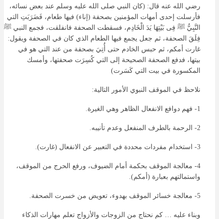
رضي الله عنه قال: (كان النبي صلى الله عليه وسلم عند بعض نسائه،
فأرسلت إحدى أمهات المؤمنين بصحفة (إناء) فيها طعام، فَضَرَبَتِ التي
النَّبِيُّ ﷺ فِى بَيْتِهَا يَدَ الْخَادِم، فسقطت الصحفة فانفلقت، فجمع النبي ﷺ
فِلَقَ الصحفة، ثم جعل يجمع فيها الطعام الذي كان في الصحفة ويقول:
غارت أمكم، ثم حبس الخادم حتى أُتِيَ بصحفة من عند التي هو في
بيتها، فدفع الصحفة الصحيحة إلى التي كُسِرَت صحفتها، وأمسك
المكسورة في بيت التي كَسَرت)
نلاحظ في الموقف النبوي الأمور التالية:
1- فهم دوافع الانفعال الظاهر وهي الغيرة.
2- الرحمة بالطرف المنفعل وعدم تأنيبه.
3- استخدام مفردات محددة في التعبير عن الانفعال (غارت).
4- معالجة الموقف بحكمة أمام الضيوف، ورفع الحرج من الموقف،
واستمالتهم بعبارة (أمكم).
5- معالجة خسائر الموقف بهدوء، تعويض من خسرت الصحفة.
وبناء عليه … كم نحتاج من الزوجات والأزواج تعلم مهارات الذكاء