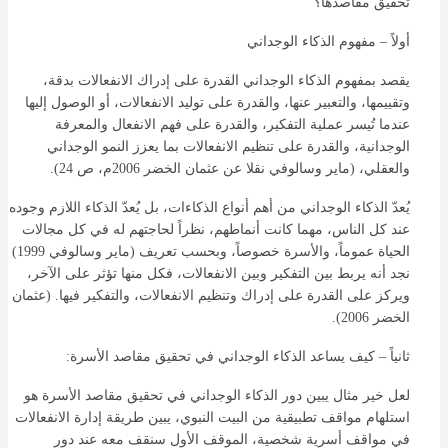
تحقيق مقاصدها؟
أولاً – مفهوم الذكاء الوجداني
يقصد بمفهوم الذكاء الوجداني القدرة على إدراك الانفعالات بدقة،
وتقييمها، والتعبير عنها، والقدرة على توليد الانفعالات، أو الوصول إليها
عندما تُيسر عملية التفكير، والقدرة على فهم الانفعال والمعرفة
الوجدانية، والقدرة على تنظيم الانفعالات بما يعزز النمو الوجداني
والعقلي، (ماير وسالوفي نقلا عن عثمان الخضر 2006م، ص 24).
يُعدّ الذكاء الوجداني من أهم أنواع الذكاءات، بل يُعدّ الذكاء اللازم وجوده
عند كل الناس، مهما كانت أنماطهم، نظراً لحاجتهم له في كل مجالات
الحياة عموماً، والأسرة خصوصاً، وبحسب تعريف (ماير وسالوفي 1999)
نجد أنه يربط بين التفكير وبين الانفعالات، فكل منها تؤثر على الآخر،
ويركز على القدرة على إدراك وتنظيم الانفعالات، والتفكير فيها. (عثمان
الخضر 2006).
ثانياً – كيف يساعد الذكاء الوجداني في تحقيق مقاصد الأسرة:
لعل خير مثال يبين دور الذكاء الوجداني في تحقيق مقاصد الأسرة هو
استلهام مواقف تطبيقية من البيت النبوي، يبين طريقة إدارة الانفعالات
في مواقف أسرية شخصية، الموقف الأول سنقف معه عند دور