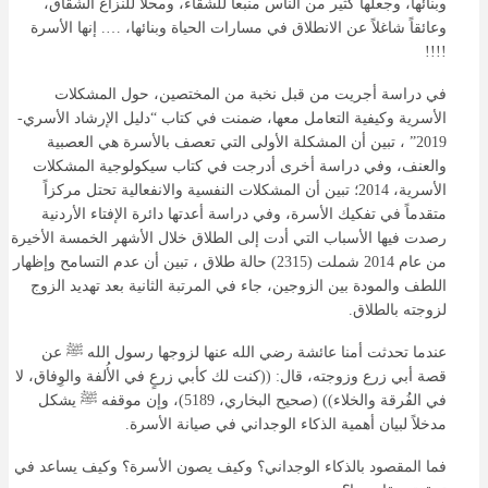
وبنائها، وجعلها كثير من الناس منبعاً للشقاء، ومحلاً للنزاع الشقاق،
وعائقاً شاغلاً عن الانطلاق في مسارات الحياة وبنائها، …. إنها الأسرة
!!!!
في دراسة أجريت من قبل نخبة من المختصين، حول المشكلات
الأسرية وكيفية التعامل معها، ضمنت في كتاب “دليل الإرشاد الأسري-
2019” ، تبين أن المشكلة الأولى التي تعصف بالأسرة هي العصبية
والعنف، وفي دراسة أخرى أدرجت في كتاب سيكولوجية المشكلات
الأسرية، 2014؛ تبين أن المشكلات النفسية والانفعالية تحتل مركزاً
متقدماً في تفكيك الأسرة، وفي دراسة أعدتها دائرة الإفتاء الأردنية
رصدت فيها الأسباب التي أدت إلى الطلاق خلال الأشهر الخمسة الأخيرة
من عام 2014 شملت (2315) حالة طلاق ، تبين أن عدم التسامح وإظهار
اللطف والمودة بين الزوجين، جاء في المرتبة الثانية بعد تهديد الزوج
لزوجته بالطلاق.
عندما تحدثت أمنا عائشة رضي الله عنها لزوجها رسول الله ﷺ عن
قصة أبي زرع وزوجته، قال: ((كنت لك كأبي زرعٍ في الأُلفة والوِفاق، لا
في الفُرقة والخلاء)) (صحيح البخاري، 5189)، وإن موقفه ﷺ يشكل
مدخلاً لبيان أهمية الذكاء الوجداني في صيانة الأسرة.
فما المقصود بالذكاء الوجداني؟ وكيف يصون الأسرة؟ وكيف يساعد في