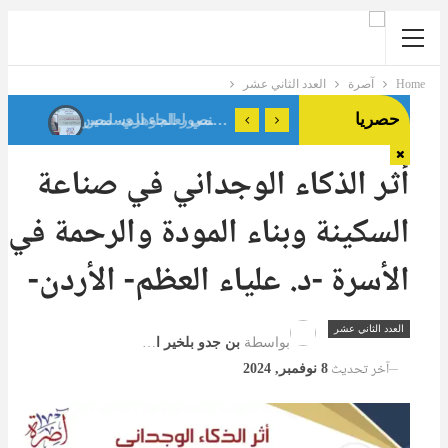
Home
آصرة
العدد الثاني عشر
حصريا
حوار مع د.كاميليا حلمي رئيس لجنة الأسرة بالاتحاد العالمي لعلماء المسلمين
فقه المسافة الآمنة: براءة الذمة في صلة الرحم المؤذية د. فداء منصور الجوهري- مصر
أثر الذكاء الوجداني في صناعة
السكينة وبناء المودة والرحمة في
الأسرة -د. علياء العظم- الأردن-
العدد الثاني عشر
بواسطة
بن جدو بلخير المشرف العام
آخر تحديث
8 نوفمبر, 2024