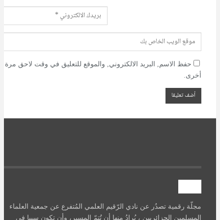
حفظ الاسم, البريد الالكتروني, والموقع للتعليق في وقت لاحق مرة
أخرى.
آصرة
مجلّة رقمية تصدُر عن نادي الرّقيم العلمي المُتفرع عن جمعية العلماء
المسلمين الجزائريين ، يُرادُ منها أن تُتمّ المسير، وأن تكون سببا في