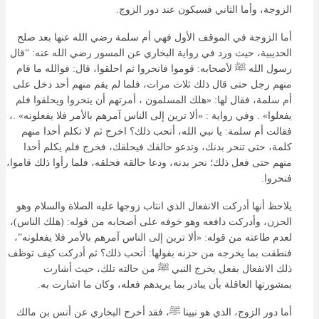
الزوجة، وأما الثاني فسيكون عند دور الزوج.
أما الزوجة في الموقف الأول فهي أم سلمة رضي الله عنها بعد صلح
الحديبية، حيث ورد في رواية البخاري عن المسور رضي الله عنه: “قال
رسول الله ﷺ لأصحابه: قوموا فانحروا ثم احلقوا، قال: فوالله ما قام
منهم رجل حتى قال ذلك ثلاث مرات، فلما لم يقم منهم أحد دخل على
أم سلمة، فقال لها: «هلك المسلمون ، أمرتهم أن ينحروا ويحلقوا فلم
يفعلوا» . وفي رواية : «ألا ترين إلى الناس آمرهم بالأمر فلا يفعلونه» .،
فقالت أم سلمة: يا نبي الله، أتحب ذلك؟ اخرج ثم لا تكلم أحدا منهم
كلمة، حتى تنحر بدنك، وتدعو حالقك فيحلقك، فخرج فلم يكلم أحدا
منهم حتى فعل ذلك؛ نحر بدنه، ودعا حالقه فحلقه، فلما رأوا ذلك قاموا،
فنحروا.
يلاحظ أنها أدركت الانفعال الذي انتاب زوجها عليه الصلاة والسلام وهو
الحزن، وأدركت دافعه وهو خوفه على أصحابه من قوله: (هلك الناس)،
لعدم طاعته من قوله: «ألا ترين إلى الناس آمرهم بالأمر فلا يفعلونه”،
فنطقت بما يخرجه من حزنه بقولها: أتحب ذلك؟ ثم أدركت كيف توظف
ذلك الانفعال بفعل يخرج النبي ﷺ من حالته تلك، حيث أشارت
بمشورتها العاقلة بأن يبادر بما يريدهم فعله، وكان ما اشارت به.
أما دور الزوج، الذي هو نبينا ﷺ، فقد أخرج البخاري عن أنس بن مالك